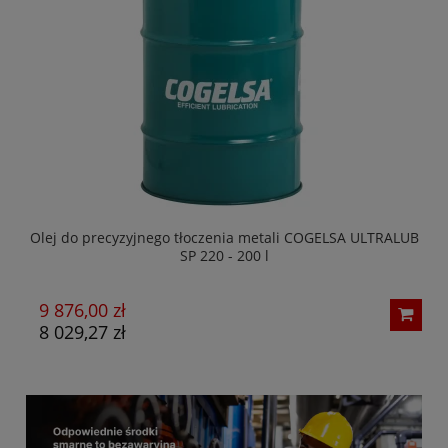
adni
Olej do precyzyjnego tłoczenia metali COGELSA ULTRALUB
SP 220 - 200 l
9 876,00 zł
1
8 029,27 zł
1