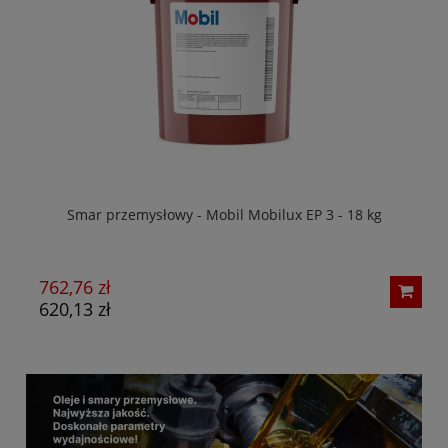
 208
Smar przemysłowy - Mobil Mobilux EP 3 - 18 kg
Sy
762,76 zł
2
620,13 zł
1