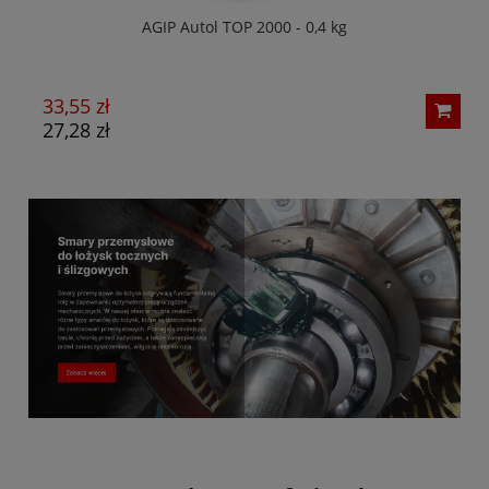
AGIP Autol TOP 2000 - 0,4 kg
33,55 zł
7
27,28 zł
5