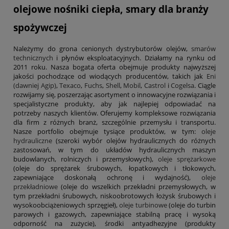
olejowe nośniki ciepła, smary dla branży
spożywczej
Należymy do grona cenionych dystrybutorów olejów,
smarów
technicznych
i płynów eksploatacyjnych. Działamy na rynku od
2011 roku. Nasza bogata oferta obejmuje produkty najwyższej
jakości pochodzące od wiodących producentów, takich jak
Eni
(dawniej Agip)
,
Texaco
,
Fuchs
,
Shell
,
Mobil
,
Castrol
i
Cogelsa
. Ciągle
rozwijamy się, poszerzając asortyment o innowacyjne rozwiązania i
specjalistyczne produkty, aby jak najlepiej odpowiadać na
potrzeby naszych klientów. Oferujemy kompleksowe rozwiązania
dla firm z różnych branż, szczególnie przemysłu i transportu.
Nasze portfolio obejmuje tysiące produktów, w tym:
oleje
hydrauliczne
(szeroki wybór olejów hydraulicznych do różnych
zastosowań, w tym do układów hydraulicznych maszyn
budowlanych, rolniczych i przemysłowych),
oleje sprężarkowe
(oleje do sprężarek śrubowych, łopatkowych i tłokowych,
zapewniające doskonałą ochronę i wydajność),
oleje
przekładniowe
(oleje do wszelkich przekładni przemysłowych, w
tym przekładni śrubowych, niskoobrotowych łożysk śrubowych i
wysokoobciążeniowych sprzęgieł),
oleje turbinowe
(oleje do turbin
parowych i gazowych, zapewniające stabilną pracę i wysoką
odporność na zużycie), środki antyadhezyjne (produkty