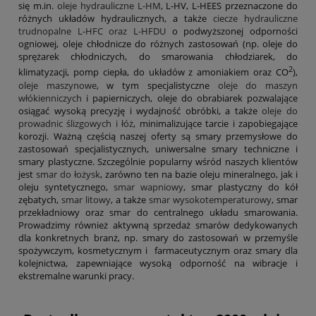
się m.in.
oleje hydrauliczne L-HM
, L-HV, L-HEES przeznaczone do
różnych układów hydraulicznych, a także
ciecze hydrauliczne
trudnopalne L-HFC oraz L-HFDU
o podwyższonej odporności
ogniowej, oleje chłodnicze do różnych zastosowań (np. oleje do
sprężarek chłodniczych, do smarowania chłodziarek, do
2
klimatyzacji, pomp ciepła, do układów z amoniakiem oraz CO
),
oleje maszynowe
, w tym specjalistyczne
oleje do maszyn
włókienniczych
i papierniczych, oleje do obrabiarek pozwalające
osiągać wysoką precyzję i wydajność obróbki, a także
oleje do
prowadnic ślizgowych i łóż
, minimalizujące tarcie i zapobiegające
korozji. Ważną częścią naszej oferty są smary przemysłowe do
zastosowań specjalistycznych, uniwersalne smary techniczne i
smary plastyczne. Szczególnie popularny wśród naszych klientów
jest
smar do łożysk
, zarówno ten na bazie oleju mineralnego, jak i
oleju syntetycznego,
smar wapniowy
, smar plastyczny do kół
zębatych,
smar litowy
, a także
smar wysokotemperaturowy
, smar
przekładniowy oraz smar do centralnego układu smarowania.
Prowadzimy również aktywną sprzedaż smarów dedykowanych
dla konkretnych branż, np. smary do zastosowań w przemyśle
spożywczym, kosmetycznym i farmaceutycznym oraz smary dla
kolejnictwa, zapewniające wysoką odporność na wibracje i
ekstremalne warunki pracy.