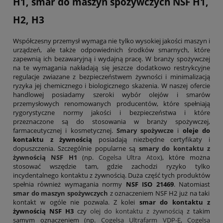
H1, smar do maszyn spożywczych NSF H1,
H2, H3
Współczesny przemysł wymaga nie tylko wysokiej jakości maszyn i
urządzeń, ale także odpowiednich środków smarnych, które
zapewnią ich bezawaryjną i wydajną pracę. W branży spożywczej
na te wymagania nakładają się jeszcze dodatkowo restrykcyjne
regulacje zwiazane z bezpieczeństwem żywności i minimalizacją
ryzyka jej chemicznego i biologicznego skażenia. W naszej ofercie
handlowej posiadamy szeroki wybór olejów i smarów
przemysłowych renomowanych producentów, które spełniają
rygorystyczne normy jakości i bezpieczeństwa i które
przeznaczone są do stosowania w branży spożywczej,
farmaceutycznej i kosmetycznej.
Smary spożywcze
i
oleje do
kontaktu z żywnością
posiadają niezbędne certyfikaty i
dopuszczenia. Szczególnie popularne są
smary do kontaktu z
żywnością NSF H1
(np.
Cogelsa Ultra Atox
), które można
stosować wszędzie tam, gdzie zachodzi ryzyko tylko
incydentalnego kontaktu z żywnością. Duża część tych produktów
spełnia również wymagania normy
NSF ISO 21469
. Natomiast
smar do maszyn spożywczych
z oznaczeniem NSF H2 już na taki
kontakt w ogóle nie pozwala. Z kolei
smar do kontaktu z
żywnością NSF H3
czy
olej do kontaktu z żywnością
z takim
samym oznaczeniem (np.
Cogelsa Ultrafarm VDP-E
,
Cogelsa