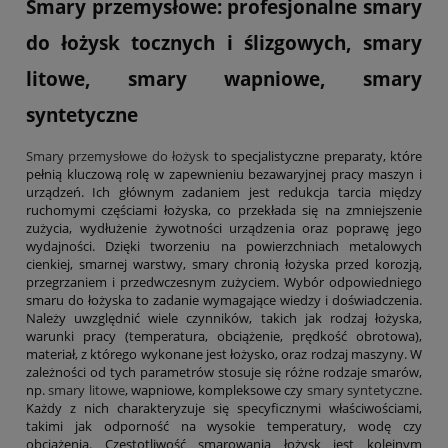
Smary przemysłowe: profesjonalne smary
do łożysk tocznych i ślizgowych, smary
litowe, smary wapniowe, smary
syntetyczne
Smary przemysłowe do łożysk
to specjalistyczne preparaty, które
pełnią kluczową rolę w zapewnieniu bezawaryjnej pracy maszyn i
urządzeń. Ich głównym zadaniem jest redukcja tarcia między
ruchomymi częściami łożyska, co przekłada się na zmniejszenie
zużycia, wydłużenie żywotności urządzenia oraz poprawę jego
wydajności. Dzięki tworzeniu na powierzchniach metalowych
cienkiej, smarnej warstwy, smary chronią łożyska przed korozją,
przegrzaniem i przedwczesnym zużyciem. Wybór odpowiedniego
smaru do łożyska to zadanie wymagające wiedzy i doświadczenia.
Należy uwzględnić wiele czynników, takich jak rodzaj łożyska,
warunki pracy (temperatura, obciążenie, prędkość obrotowa),
materiał, z którego wykonane jest łożysko, oraz rodzaj maszyny. W
zależności od tych parametrów stosuje się różne rodzaje smarów,
np.
smary litowe
, wapniowe, kompleksowe czy
smary syntetyczne
.
Każdy z nich charakteryzuje się specyficznymi właściwościami,
takimi jak odporność na wysokie temperatury, wodę czy
obciążenia. Częstotliwość smarowania łożysk jest kolejnym