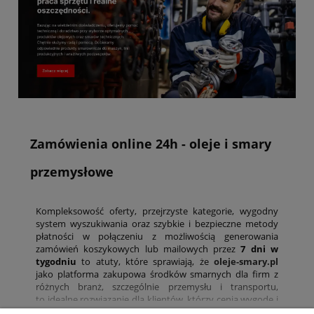
Zamówienia online 24h - oleje i smary
przemysłowe
Kompleksowość oferty, przejrzyste kategorie, wygodny
system wyszukiwania oraz szybkie i bezpieczne metody
płatności w połączeniu z możliwością generowania
zamówień koszykowych lub mailowych przez
7 dni w
tygodniu
to atuty, które sprawiają, że
oleje-smary.pl
jako platforma zakupowa środków smarnych dla firm z
różnych branż, szczególnie przemysłu i transportu,
to idealne rozwiązanie dla klientów, którzy cenią wygodę i
oszczędność czasu. Obsługujemy klientów detalicznych i