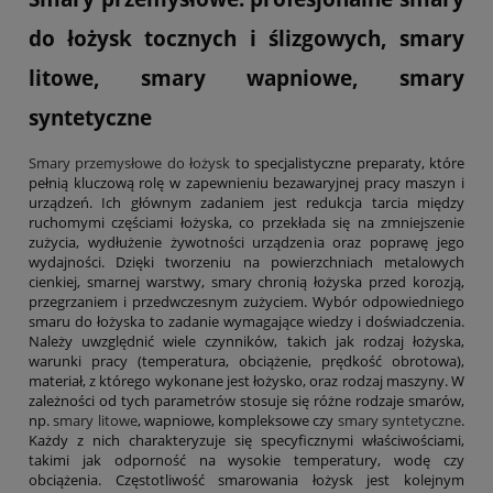
do łożysk tocznych i ślizgowych, smary
litowe, smary wapniowe, smary
syntetyczne
Smary przemysłowe do łożysk
to specjalistyczne preparaty, które
pełnią kluczową rolę w zapewnieniu bezawaryjnej pracy maszyn i
urządzeń. Ich głównym zadaniem jest redukcja tarcia między
ruchomymi częściami łożyska, co przekłada się na zmniejszenie
zużycia, wydłużenie żywotności urządzenia oraz poprawę jego
wydajności. Dzięki tworzeniu na powierzchniach metalowych
cienkiej, smarnej warstwy, smary chronią łożyska przed korozją,
przegrzaniem i przedwczesnym zużyciem. Wybór odpowiedniego
smaru do łożyska to zadanie wymagające wiedzy i doświadczenia.
Należy uwzględnić wiele czynników, takich jak rodzaj łożyska,
warunki pracy (temperatura, obciążenie, prędkość obrotowa),
materiał, z którego wykonane jest łożysko, oraz rodzaj maszyny. W
zależności od tych parametrów stosuje się różne rodzaje smarów,
np.
smary litowe
, wapniowe, kompleksowe czy
smary syntetyczne
.
Każdy z nich charakteryzuje się specyficznymi właściwościami,
takimi jak odporność na wysokie temperatury, wodę czy
obciążenia. Częstotliwość smarowania łożysk jest kolejnym