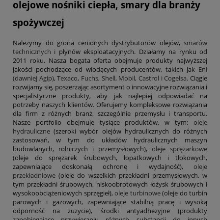
olejowe nośniki ciepła, smary dla branży
spożywczej
Należymy do grona cenionych dystrybutorów olejów,
smarów
technicznych
i płynów eksploatacyjnych. Działamy na rynku od
2011 roku. Nasza bogata oferta obejmuje produkty najwyższej
jakości pochodzące od wiodących producentów, takich jak
Eni
(dawniej Agip)
,
Texaco
,
Fuchs
,
Shell
,
Mobil
,
Castrol
i
Cogelsa
. Ciągle
rozwijamy się, poszerzając asortyment o innowacyjne rozwiązania i
specjalistyczne produkty, aby jak najlepiej odpowiadać na
potrzeby naszych klientów. Oferujemy kompleksowe rozwiązania
dla firm z różnych branż, szczególnie przemysłu i transportu.
Nasze portfolio obejmuje tysiące produktów, w tym:
oleje
hydrauliczne
(szeroki wybór olejów hydraulicznych do różnych
zastosowań, w tym do układów hydraulicznych maszyn
budowlanych, rolniczych i przemysłowych),
oleje sprężarkowe
(oleje do sprężarek śrubowych, łopatkowych i tłokowych,
zapewniające doskonałą ochronę i wydajność),
oleje
przekładniowe
(oleje do wszelkich przekładni przemysłowych, w
tym przekładni śrubowych, niskoobrotowych łożysk śrubowych i
wysokoobciążeniowych sprzęgieł),
oleje turbinowe
(oleje do turbin
parowych i gazowych, zapewniające stabilną pracę i wysoką
odporność na zużycie), środki antyadhezyjne (produkty
zapobiegające przywieraniu różnych substancji do innych