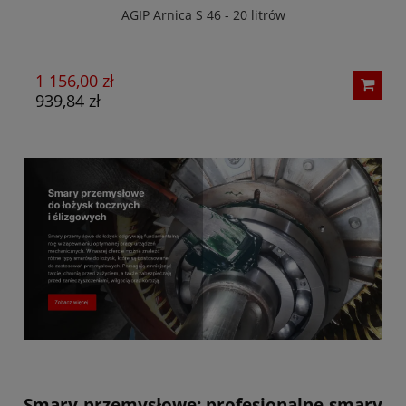
AGIP Arnica S 46 - 20 litrów
1 156,00 zł
3
939,84 zł
2
Smary przemysłowe: profesjonalne smary