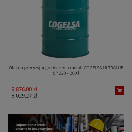
adni
Olej do precyzyjnego tłoczenia metali COGELSA ULTRALUB
SP 220 - 200 l
9 876,00 zł
1
8 029,27 zł
1