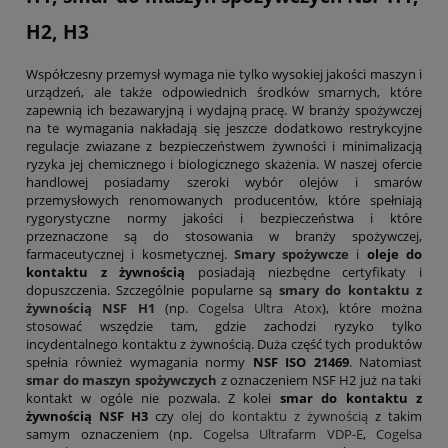
H2, H3
Współczesny przemysł wymaga nie tylko wysokiej jakości maszyn i
urządzeń, ale także odpowiednich środków smarnych, które
zapewnią ich bezawaryjną i wydajną pracę. W branży spożywczej
na te wymagania nakładają się jeszcze dodatkowo restrykcyjne
regulacje zwiazane z bezpieczeństwem żywności i minimalizacją
ryzyka jej chemicznego i biologicznego skażenia. W naszej ofercie
handlowej posiadamy szeroki wybór olejów i smarów
przemysłowych renomowanych producentów, które spełniają
rygorystyczne normy jakości i bezpieczeństwa i które
przeznaczone są do stosowania w branży spożywczej,
farmaceutycznej i kosmetycznej.
Smary spożywcze
i
oleje do
kontaktu z żywnością
posiadają niezbędne certyfikaty i
dopuszczenia. Szczególnie popularne są
smary do kontaktu z
żywnością NSF H1
(np.
Cogelsa Ultra Atox
), które można
stosować wszędzie tam, gdzie zachodzi ryzyko tylko
incydentalnego kontaktu z żywnością. Duża część tych produktów
spełnia również wymagania normy
NSF ISO 21469
. Natomiast
smar do maszyn spożywczych
z oznaczeniem NSF H2 już na taki
kontakt w ogóle nie pozwala. Z kolei
smar do kontaktu z
żywnością NSF H3
czy
olej do kontaktu z żywnością
z takim
samym oznaczeniem (np.
Cogelsa Ultrafarm VDP-E
,
Cogelsa