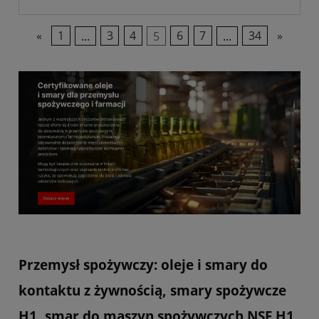
«
1
...
3
4
5
6
7
...
34
»
Przemysł spożywczy: oleje i smary do
kontaktu z żywnością, smary spożywcze
H1, smar do maszyn spożywczych NSF H1,