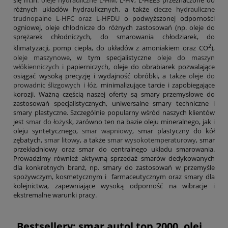
się m.in.
oleje hydrauliczne L-HM
, L-HV, L-HEES przeznaczone do
różnych układów hydraulicznych, a także
ciecze hydrauliczne
trudnopalne L-HFC oraz L-HFDU
o podwyższonej odporności
ogniowej, oleje chłodnicze do różnych zastosowań (np. oleje do
sprężarek chłodniczych, do smarowania chłodziarek, do
2
klimatyzacji, pomp ciepła, do układów z amoniakiem oraz CO
),
oleje maszynowe
, w tym specjalistyczne
oleje do maszyn
włókienniczych
i papierniczych, oleje do obrabiarek pozwalające
osiągać wysoką precyzję i wydajność obróbki, a także
oleje do
prowadnic ślizgowych i łóż
, minimalizujące tarcie i zapobiegające
korozji. Ważną częścią naszej oferty są smary przemysłowe do
zastosowań specjalistycznych, uniwersalne smary techniczne i
smary plastyczne. Szczególnie popularny wśród naszych klientów
jest
smar do łożysk
, zarówno ten na bazie oleju mineralnego, jak i
oleju syntetycznego,
smar wapniowy
, smar plastyczny do kół
zębatych,
smar litowy
, a także
smar wysokotemperaturowy
, smar
przekładniowy oraz smar do centralnego układu smarowania.
Prowadzimy również aktywną sprzedaż smarów dedykowanych
dla konkretnych branż, np. smary do zastosowań w przemyśle
spożywczym, kosmetycznym i farmaceutycznym oraz smary dla
kolejnictwa, zapewniające wysoką odporność na wibracje i
ekstremalne warunki pracy.
Bestsellery: smar autol top 2000, olej