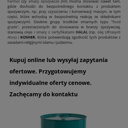
Farmol
czy
smary spożywcze JAX
) można stosować nawet tam,
gdzie dochodzi do bezpośredniego kontaktu z produktem
spożywczym, np. przy czyszczeniu i konserwacji maszyn, w tym
części, które wchodzą w bezpośrednią reakcję ze składnikami
spożywczymi. Osobne grupy środków smarnych typu
"food
grade"
, przeznaczonych do stosowania w branży spożywczej,
stanowią
oleje i smary z certyfikatami
HALAL
(np.
olej Ultrasynt
Atox
) i
KOSHER
, które potwierdzają zgodność tych produktów z
zasadami religijnymi islamu i judaizmu.
Kupuj online lub wysyłaj zapytania
ofertowe. Przygotowujemy
indywidualne oferty cenowe.
Zachęcamy do kontaktu