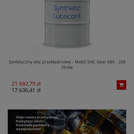
Syntetyczny olej przekładniowy - Mobil SHC Gear 680 - 208
litrów
21 692,79 zł
7
17 636,41 zł
6