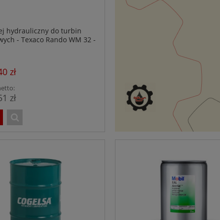
ej hydrauliczny do turbin
wych - Texaco Rando WM 32 -
20 l
40 zł
etto:
51 zł