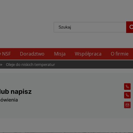
y NSF
Doradztwo
Misja
Współpraca
O firmie
»
Oleje do niskich temperatur