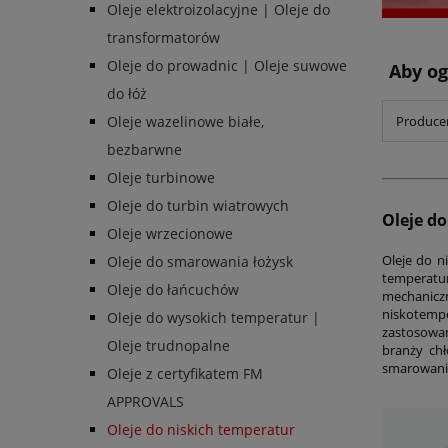
Oleje elektroizolacyjne | Oleje do
transformatorów
Oleje do prowadnic | Oleje suwowe
Aby og
do łóż
Producen
Oleje wazelinowe białe,
bezbarwne
Oleje turbinowe
Oleje do turbin wiatrowych
Oleje d
Oleje wrzecionowe
Oleje do n
Oleje do smarowania łożysk
temperatur
Oleje do łańcuchów
mechaniczn
niskotemp
Oleje do wysokich temperatur |
zastosowan
Oleje trudnopalne
branży chł
smarowania
Oleje z certyfikatem FM
APPROVALS
Oleje do niskich temperatur