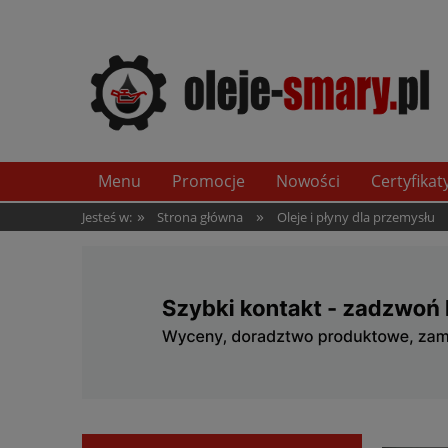
Menu
Promocje
Nowości
Certyfikat
»
»
Jesteś w:
Strona główna
Oleje i płyny dla przemysłu