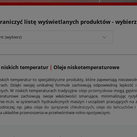
raniczyć listę wyświetlanych produktów - wybier
t: (wybierz)
o niskich temperatur
|
Oleje niskotemperaturowe
iskich temperatur to specjalistyczne produkty, które zapewniają niezawod
ach. Dzięki swojej unikalnej formule zachowują odpowiednią lepkość i
ych. W niskich temperaturach tradycyjne
oleje przemysłowe
mogą gęstnie
eraturowe zachowują swoje właściwości smarujące, minimalizując ry
ie m.in. w systemach hydraulicznych maszyn i urządzeń pracujących na 
odniczej, np. jako
oleje do sprężarek chłodniczych
,
oleje do łańcuchów
i 
 układów przenoszenia w przetwórstwie rolno-spożywczym.