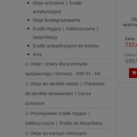
Oleje ochronne | Środki
antykorozyjne
Ol
Oleje biodegradowalne
wiatro
Środki myjące | Odtłuszczanie |
Dezynfekcja
Cena:
737,
Środki antyadhezyjne do betonu
Inne
Cena n
599,
Oleje i smary dla przemysłu
spożywczego i farmacji - NSF H1 - H3
Oleje do obróbki metali | Chłodziwa
do obróbki skrawaniem | Ciecze
ochronne
Przemysłowe środki myjące |
Odtłuszczacze | Środki do dezynfekcji
Oleje do maszyn rolniczych