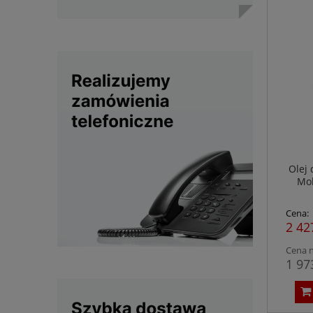
Olej 
Mob
Cena:
2 42
Cena n
1 97