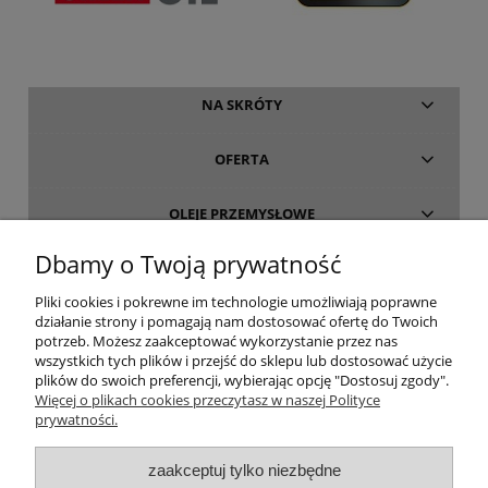
NA SKRÓTY
OFERTA
OLEJE PRZEMYSŁOWE
Dbamy o Twoją prywatność
INFORMACJE
Pliki cookies i pokrewne im technologie umożliwiają poprawne
działanie strony i pomagają nam dostosować ofertę do Twoich
O FIRMIE
potrzeb. Możesz zaakceptować wykorzystanie przez nas
wszystkich tych plików i przejść do sklepu lub dostosować użycie
plików do swoich preferencji, wybierając opcję "Dostosuj zgody".
Więcej o plikach cookies przeczytasz w naszej Polityce
prywatności.
oleje-smary.pl
| Platforma zakupowa środków smarnych firmy ALVESTA |
zaakceptuj tylko niezbędne