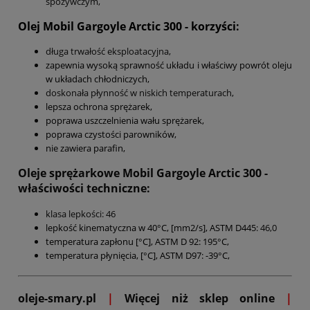
spożywczym,
Olej Mobil Gargoyle Arctic 300
- korzyści:
długa trwałość eksploatacyjna,
zapewnia wysoką sprawność układu i właściwy powrót oleju
w układach chłodniczych,
doskonała płynność w niskich temperaturach,
lepsza ochrona sprężarek,
poprawa uszczelnienia wału sprężarek,
poprawa czystości parowników,
nie zawiera parafin,
Oleje sprężarkowe Mobil Gargoyle Arctic 300 -
właściwości techniczne:
klasa lepkości: 46
lepkość kinematyczna w 40°C, [mm2/s], ASTM D445
: 46,0
temperatura zapłonu [°C], ASTM D 92: 195°C,
temperatura płynięcia, [°C], ASTM D97: -39°C,
oleje-smary.pl
|
Więcej niż sklep online
|