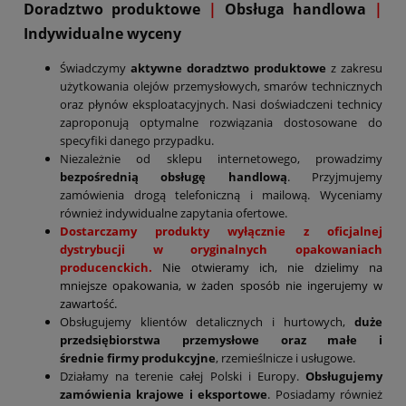
D
oradztwo produktowe
|
Obsługa handlowa
|
Indywidualne wyceny
Świadczymy
aktywne doradztwo produktowe
z zakresu
użytkowania olejów przemysłowych, smarów technicznych
oraz płynów eksploatacyjnych. Nasi doświadczeni technicy
zaproponują optymalne rozwiązania dostosowane do
specyfiki danego przypadku.
Niezależnie od sklepu internetowego, prowadzimy
bezpośrednią obsługę handlową
. Przyjmujemy
zamówienia drogą telefoniczną i mailową. Wyceniamy
również indywidualne zapytania ofertowe.
Dostarczamy produkty wyłącznie z oficjalnej
dystrybucji w oryginalnych opakowaniach
producenckich.
Nie otwieramy ich, nie dzielimy na
mniejsze opakowania, w żaden sposób nie ingerujemy w
zawartość.
Obsługujemy klientów detalicznych i hurtowych,
duże
przedsiębiorstwa przemysłowe oraz małe i
średnie firmy produkcyjne
, rzemieślnicze i usługowe.
Działamy na terenie całej Polski i Europy.
Obsługujemy
zamówienia krajowe i eksportowe
. Posiadamy również