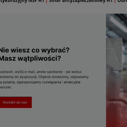
tykorozyjny NSF H1
|
Smar antyzapieczeniowy H1
|
Odrd