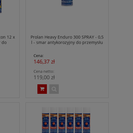
ton 12 x
Prolan Heavy Enduro 300 SPRAY - 0,5
y do
l - smar antykorozyjny do przemysłu
SF H1
spożywczego - NSF H1
Cena:
146,37 zł
Cena netto:
119,00 zł