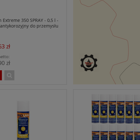
n Extreme 350 SPRAY - 0,5 l -
antykorozyjny do przemysłu
spożywczego - NSF H1
63 zł
etto:
90 zł