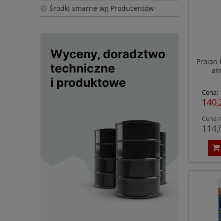
Środki smarne wg Producentów
Prolan 
an
Cena:
140,
Cena n
114,