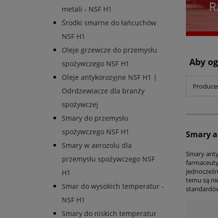
metali - NSF H1
Środki smarne do łańcuchów
NSF H1
Oleje grzewcze do przemysłu
Aby og
spożywczego NSF H1
Oleje antykorozyjne NSF H1 |
Producen
Odrdzewiacze dla branży
spożywczej
Smary do przemysłu
spożywczego NSF H1
Smary a
Smary w aerozolu dla
Smary anty
przemysłu spożywczego NSF
farmaceuty
jednocześn
H1
temu są ni
Smar do wysokich temperatur -
standardów
NSF H1
Smary do niskich temperatur