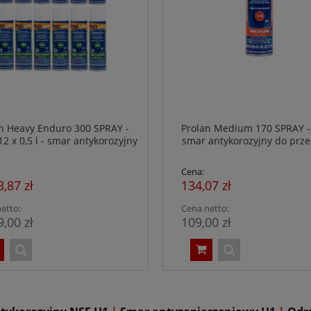
n Heavy Enduro 300 SPRAY -
Prolan Medium 170 SPRAY - 0
12 x 0,5 l - smar antykorozyjny
smar antykorozyjny do prz
emysłu spożywczego - NSF H1
spożywczego - NSF H1
Cena:
3,87 zł
134,07 zł
etto:
Cena netto:
9,00 zł
109,00 zł