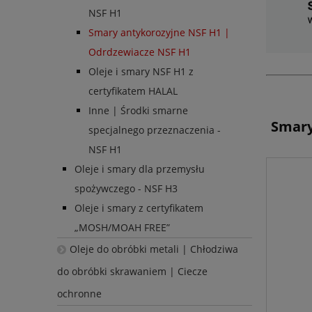
NSF H1
Smary antykorozyjne NSF H1 |
Odrdzewiacze NSF H1
Oleje i smary NSF H1 z
certyfikatem HALAL
Inne | Środki smarne
Smary
specjalnego przeznaczenia -
NSF H1
Oleje i smary dla przemysłu
spożywczego - NSF H3
Oleje i smary z certyfikatem
„MOSH/MOAH FREE”
Oleje do obróbki metali | Chłodziwa
do obróbki skrawaniem | Ciecze
ochronne