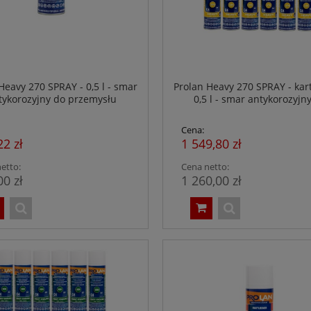
Heavy 270 SPRAY - 0,5 l - smar
Prolan Heavy 270 SPRAY - kar
tykorozyjny do przemysłu
0,5 l - smar antykorozyjn
spożywczego - NSF H1
przemysłu spożywczego - N
Cena:
22 zł
1 549,80 zł
etto:
Cena netto:
00 zł
1 260,00 zł