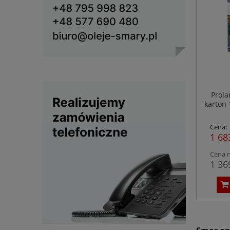
Prola
karton 
do prz
Cena:
1 68
Cena n
1 36