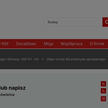
y NSF
Doradztwo
Misja
Współpraca
O firmie
»
go i farmacji - NSF H1 - H3
Oleje i smary dla przemysłu spożywczego -