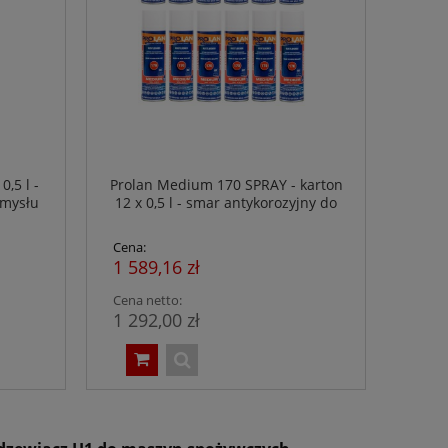
,5 l -
Prolan Medium 170 SPRAY - karton
emysłu
12 x 0,5 l - smar antykorozyjny do
przemysłu spożywczego - NSF H1
Cena:
1 589,16 zł
Cena netto:
1 292,00 zł