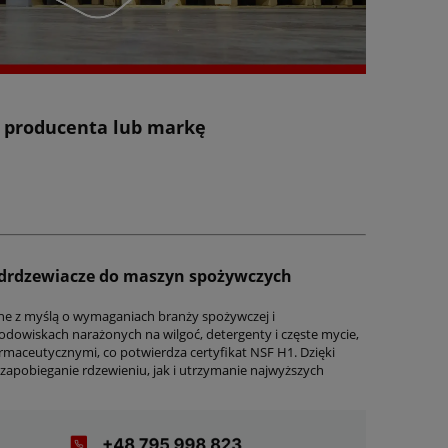
z producenta lub markę
rdzewiacze do maszyn spożywczych
one z myślą o wymaganiach branży spożywczej i
odowiskach narażonych na wilgoć, detergenty i częste mycie,
rmaceutycznymi, co potwierdza certyfikat NSF H1. Dzięki
zapobieganie rdzewieniu, jak i utrzymanie najwyższych