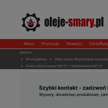
Menu
Promocje
Nowości
Certyfikat
Jesteś w:
»
»
Strona główna
Oleje i smary dla przemysłu spożywcze
»
Smary antykorozyjne NSF H1 | Odrdzewiacze NSF H1