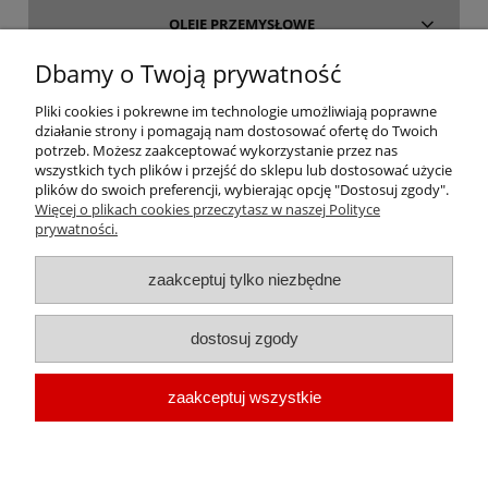
OLEJE PRZEMYSŁOWE
Dbamy o Twoją prywatność
INFORMACJE
Pliki cookies i pokrewne im technologie umożliwiają poprawne
działanie strony i pomagają nam dostosować ofertę do Twoich
O FIRMIE
potrzeb. Możesz zaakceptować wykorzystanie przez nas
wszystkich tych plików i przejść do sklepu lub dostosować użycie
plików do swoich preferencji, wybierając opcję "Dostosuj zgody".
Więcej o plikach cookies przeczytasz w naszej Polityce
prywatności.
oleje-smary.pl
| Platforma zakupowa środków smarnych firmy ALVESTA |
zaakceptuj tylko niezbędne
Oleje przemysłowe | Smary dla przemysłu spożywczego | Olej do sprężarek
| Olej hydrauliczny Fuchs | Olej transformatorowy | Olej turbinowy | Smary
dostosuj zgody
techniczne | Smary plastyczne | Smar do łożysk | Smar litowy | Smar
wapniowy | Oleje chłodnicze |
Chłodziwo do obróbki metali
| Olej do
zaakceptuj wszystkie
prowadnic | Smar Fuchs | Smar Shell | Oleje Eni AGIP | Smar JAX
pokaż pełną wersję strony