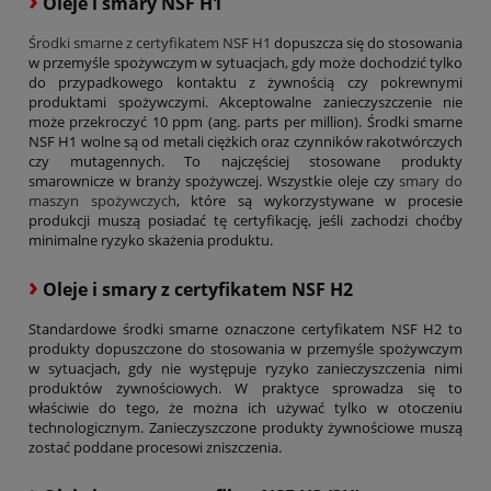
Oleje i smary NSF H1
Środki smarne z certyfikatem NSF H1
dopuszcza się do stosowania
w przemyśle spożywczym w sytuacjach, gdy może dochodzić tylko
do przypadkowego kontaktu z żywnością czy pokrewnymi
produktami spożywczymi. Akceptowalne zanieczyszczenie nie
może przekroczyć 10 ppm (ang. parts per million). Środki smarne
NSF H1 wolne są od metali ciężkich oraz czynników rakotwórczych
czy mutagennych. To najczęściej stosowane produkty
smarownicze w branży spożywczej. Wszystkie oleje czy
smary do
maszyn spożywczych
, które są wykorzystywane w procesie
produkcji muszą posiadać tę certyfikację, jeśli zachodzi choćby
minimalne ryzyko skażenia produktu.
›
Oleje i smary z certyfikatem NSF H2
Standardowe środki smarne oznaczone certyfikatem NSF H2 to
produkty dopuszczone do stosowania w przemyśle spożywczym
w sytuacjach, gdy nie występuje ryzyko zanieczyszczenia nimi
produktów żywnościowych. W praktyce sprowadza się to
właściwie do tego, że można ich używać tylko w otoczeniu
technologicznym. Zanieczyszczone produkty żywnościowe muszą
zostać poddane procesowi zniszczenia.