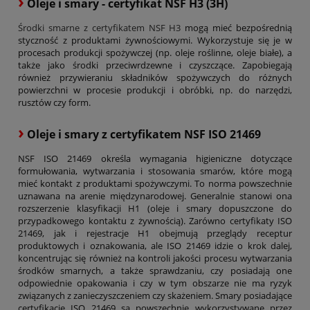
›
Oleje i smary - certyfikat NSF H3 (3H)
Środki smarne z certyfikatem NSF H3
mogą mieć bezpośrednią
styczność z produktami żywnościowymi. Wykorzystuje się je w
procesach produkcji spożywczej (np. oleje roślinne, oleje białe), a
także jako środki przeciwrdzewne i czyszczące. Zapobiegają
również przywieraniu składników spożywczych do różnych
powierzchni w procesie produkcji i obróbki, np. do narzędzi,
rusztów czy form.
›
Oleje i smary z certyfikatem NSF ISO 21469
NSF ISO 21469 określa wymagania higieniczne dotyczące
formułowania, wytwarzania i stosowania smarów, które mogą
mieć kontakt z produktami spożywczymi. To norma powszechnie
uznawana na arenie międzynarodowej. Generalnie stanowi ona
rozszerzenie klasyfikacji H1 (oleje i smary dopuszczone do
przypadkowego kontaktu z żywnością). Zarówno certyfikaty ISO
21469, jak i rejestracje H1 obejmują przeglądy receptur
produktowych i oznakowania, ale ISO 21469 idzie o krok dalej,
koncentrując się również na kontroli jakości procesu wytwarzania
środków smarnych, a także sprawdzaniu, czy posiadają one
odpowiednie opakowania i czy w tym obszarze nie ma ryzyk
związanych z zanieczyszczeniem czy skażeniem. Smary posiadające
certyfikację ISO 21469 są powszechnie wykorzystywane przez