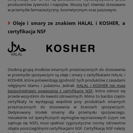
producentów żywności i napojów. Muszą być również stosowane
w przemyśle farmaceutyczny, kosmetycznym oraz paszowym.
›
Oleje i smary ze znakiem HALAL i KOSHER, a
certyfikacja NSF
Osobną grupą środków smarnych przeznaczonych do stosowania
w przemyśle spożywczym są oleje i smary z certyfikatami HALAL i
KOSHER, które potwierdzają zgodność tych produktów z zasadami
religijnymi islamu i judaizmu. Jednak
HALAL i KOSHER nie mają
bezpośredniego powiązania z certyfikacją NSF
, która odnosi się
przede wszystkim do kwestii zdrowotnych. Mimo to bardzo często
certyfikaty te występują wspólnie przy produktach smarnych
przeznaczonych do stosowania w branżach spożywczych.
Dedykowany środek smarny dla przemysłu spożywczego,
niezależnie od specyficznych wymogów wyznaniowych (czym nie
zajmuje się NSF), musi spełniać rygorystyczne normy zdrowotne
objęte poszczególnymi certyfikacjami NSF. Certyfikację NSF należy