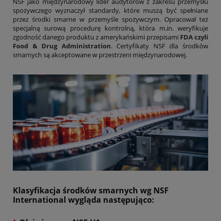
NSF jako międzynarodowy lider audytorów z zakresu przemysłu
spożywczego wyznaczył standardy, które muszą być spełniane
przez środki smarne w przemyśle spożywczym. Opracował też
specjalną surową procedurę kontrolną, która m.in. weryfikuje
zgodność danego produktu z amerykańskimi przepisami
FDA czyli
Food & Drug Administration
. Certyfikaty NSF dla środków
smarnych są akceptowane w przestrzeni międzynarodowej.
Klasyfikacja środków smarnych wg NSF
International wygląda następująco:
›