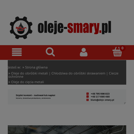
»
Jesteś w:
Strona główna
»
Oleje do obróbki metali | Chłodziwa do obróbki skrawaniem | Ciecze
ochronne
»
Oleje do cięcia metali