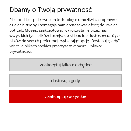
Olej do tłoczenia i wykrawania metali COGELSA
ULTRALUB SP 320 - 200 l
Dbamy o Twoją prywatność
Pliki cookies i pokrewne im technologie umożliwiają poprawne
Cena:
działanie strony i pomagają nam dostosować ofertę do Twoich
10 243,44 zł
potrzeb. Możesz zaakceptować wykorzystanie przez nas
wszystkich tych plików i przejść do sklepu lub dostosować użycie
8 328,00 zł
Cena netto:
plików do swoich preferencji, wybierając opcję "Dostosuj zgody".
Więcej o plikach cookies przeczytasz w naszej Polityce
prywatności.
zaakceptuj tylko niezbędne
dostosuj zgody
zaakceptuj wszystkie