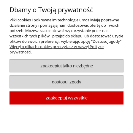
Dbamy o Twoją prywatność
Pliki cookies i pokrewne im technologie umożliwiają poprawne
działanie strony i pomagają nam dostosować ofertę do Twoich
Orlen L-AN 46 - 20 litrów - olej maszynowy, olej
potrzeb. Możesz zaakceptować wykorzystanie przez nas
obiegowy
wszystkich tych plików i przejść do sklepu lub dostosować użycie
plików do swoich preferencji, wybierając opcję "Dostosuj zgody".
Cena:
Więcej o plikach cookies przeczytasz w naszej Polityce
349,79 zł
prywatności.
284,38 zł
Cena netto:
zaakceptuj tylko niezbędne
dostosuj zgody
zaakceptuj wszystkie