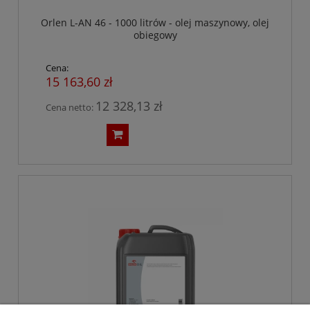
Orlen L-AN 46 - 1000 litrów - olej maszynowy, olej
obiegowy
Cena:
15 163,60 zł
12 328,13 zł
Cena netto: