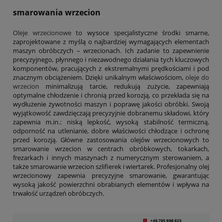
smarowania wrzecion
Oleje wrzecionowe
to wysoce specjalistyczne środki smarne,
zaprojektowane z myślą o najbardziej wymagających elementach
maszyn obróbczych – wrzecionach. Ich zadanie to zapewnienie
precyzyjnego, płynnego i niezawodnego działania tych kluczowych
komponentów, pracujących z ekstremalnymi prędkościami i pod
znacznym obciążeniem. Dzięki unikalnym właściwościom,
oleje do
wrzecion
minimalizują tarcie, redukują zużycie, zapewniają
optymalne chłodzenie i chronią przed korozją, co przekłada się na
wydłużenie żywotności maszyn i poprawę jakości obróbki. Swoją
wyjątkowość zawdzięczają precyzyjnie dobranemu składowi, który
zapewnia m.in.: niską lepkość, wysoką stabilność termiczną,
odporność na utlenianie, dobre właściwości chłodzące i ochronę
przed korozją. Główne zastosowania olejów wrzecionowych to
smarowanie wrzecion w centrach obróbkowych, tokarkach,
frezarkach i innych maszynach z numerycznym sterowaniem, a
także smarowanie wrzecion szlifierek i wiertarek. Profesjonalny olej
wrzecionowy zapewnia precyzyjne smarowanie, gwarantując
wysoką jakość powierzchni obrabianych elementów i wpływa na
trwałość urządzeń obróbczych.