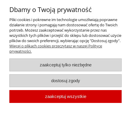
Dbamy o Twoją prywatność
Pliki cookies i pokrewne im technologie umożliwiają poprawne
działanie strony i pomagają nam dostosować ofertę do Twoich
potrzeb. Możesz zaakceptować wykorzystanie przez nas
wszystkich tych plików i przejść do sklepu lub dostosować użycie
plików do swoich preferencji, wybierając opcję "Dostosuj zgody".
Więcej o plikach cookies przeczytasz w naszej Polityce
prywatności.
zaakceptuj tylko niezbędne
Kluber AMBLYGON TA 15/2 45 g
dostosuj zgody
Cena:
142,89 zł
zaakceptuj wszystkie
116,17 zł
Cena netto: