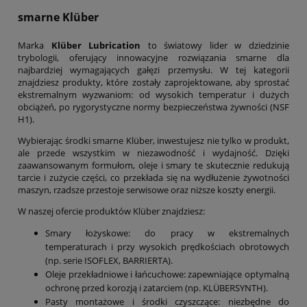
smarne Klüber
Marka
Klüber Lubrication
to światowy lider w dziedzinie
trybologii, oferujący innowacyjne rozwiązania smarne dla
najbardziej wymagających gałęzi przemysłu. W tej kategorii
znajdziesz produkty, które zostały zaprojektowane, aby sprostać
ekstremalnym wyzwaniom: od wysokich temperatur i dużych
obciążeń, po rygorystyczne normy bezpieczeństwa żywności (NSF
H1).
Wybierając środki smarne Klüber, inwestujesz nie tylko w produkt,
ale przede wszystkim w niezawodność i wydajność. Dzięki
zaawansowanym formułom, oleje i smary te skutecznie redukują
tarcie i zużycie części, co przekłada się na wydłużenie żywotności
maszyn, rzadsze przestoje serwisowe oraz niższe koszty energii.
W naszej ofercie produktów Klüber znajdziesz:
Smary łożyskowe: do pracy w ekstremalnych
temperaturach i przy wysokich prędkościach obrotowych
(np. serie ISOFLEX, BARRIERTA).
Oleje przekładniowe i łańcuchowe: zapewniające optymalną
ochronę przed korozją i zatarciem (np. KLÜBERSYNTH).
Pasty montażowe i środki czyszczące: niezbędne do