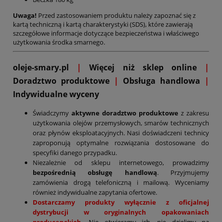
Uwaga!
Przed zastosowaniem produktu należy zapoznać się z
kartą techniczną i kartą charakterystyki (SDS), które zawierają
szczegółowe informacje dotyczące bezpieczeństwa i właściwego
użytkowania środka smarnego.
oleje-smary.pl
|
Więcej niż sklep online
|
D
oradztwo produktowe
|
Obsługa handlowa
|
Indywidualne wyceny
Świadczymy
aktywne doradztwo produktowe
z zakresu
użytkowania olejów przemysłowych, smarów technicznych
oraz płynów eksploatacyjnych. Nasi doświadczeni technicy
zaproponują optymalne rozwiązania dostosowane do
specyfiki danego przypadku.
Niezależnie od sklepu internetowego, prowadzimy
bezpośrednią obsługę handlową
. Przyjmujemy
zamówienia drogą telefoniczną i mailową. Wyceniamy
również indywidualne zapytania ofertowe.
Dostarczamy produkty wyłącznie z oficjalnej
dystrybucji w oryginalnych opakowaniach