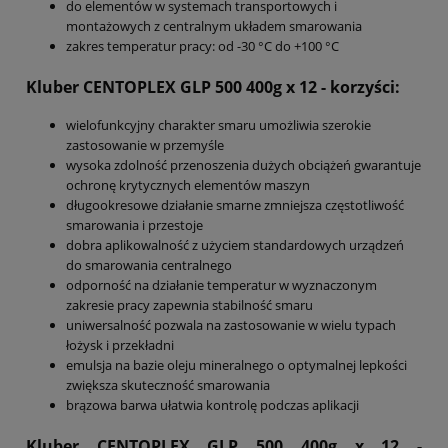
do elementów w systemach transportowych i
montażowych z centralnym układem smarowania
zakres temperatur pracy: od -30 °C do +100 °C
Kluber CENTOPLEX GLP 500 400g x 12
- korzyści:
wielofunkcyjny charakter smaru umożliwia szerokie
zastosowanie w przemyśle
wysoka zdolność przenoszenia dużych obciążeń gwarantuje
ochronę krytycznych elementów maszyn
długookresowe działanie smarne zmniejsza częstotliwość
smarowania i przestoje
dobra aplikowalność z użyciem standardowych urządzeń
do smarowania centralnego
odporność na działanie temperatur w wyznaczonym
zakresie pracy zapewnia stabilność smaru
uniwersalność pozwala na zastosowanie w wielu typach
łożysk i przekładni
emulsja na bazie oleju mineralnego o optymalnej lepkości
zwiększa skuteczność smarowania
brązowa barwa ułatwia kontrolę podczas aplikacji
Kluber CENTOPLEX GLP 500 400g x 12
-