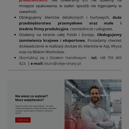
producenckich.
Nie otwieramy ich, nie dzielimy na
mniejsze opakowania, w żaden sposób nie ingerujemy w
zawartość.
Obsługujemy klientów detalicznych i hurtowych,
duże
przedsiębiorstwa przemysłowe oraz małe i
średnie firmy produkcyjne
, rzemieślnicze i usługowe.
Działamy na terenie całej Polski i Europy.
Obsługujemy
zamówienia krajowe i eksportowe
. Posiadamy również
doświadczenie w realizacji dostaw do klientów w Azji, Afryce
oraz na Bliskim Wschodzie.
Skontaktuj się z Działem Handlowym
:
tel.
+48 793 403
823;
|
e-mail:
biuro@oleje-smary.pl