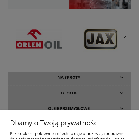
NA SKRÓTY
OFERTA
OLEJE PRZEMYSŁOWE
Dbamy o Twoją prywatność
INFORMACJE
Pliki cookies i pokrewne im technologie umożliwiają poprawne