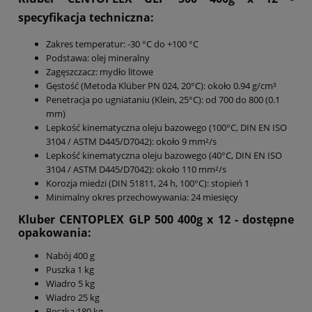
specyfikacja techniczna:
Zakres temperatur: -30 °C do +100 °C
Podstawa: olej mineralny
Zagęszczacz: mydło litowe
Gęstość (Metoda Klüber PN 024, 20°C): około 0.94 g/cm³
Penetracja po ugniataniu (Klein, 25°C): od 700 do 800 (0.1
mm)
Lepkość kinematyczna oleju bazowego (100°C, DIN EN ISO
3104 / ASTM D445/D7042): około 9 mm²/s
Lepkość kinematyczna oleju bazowego (40°C, DIN EN ISO
3104 / ASTM D445/D7042): około 110 mm²/s
Korozja miedzi (DIN 51811, 24 h, 100°C): stopień 1
Minimalny okres przechowywania: 24 miesięcy
Kluber CENTOPLEX GLP 500 400g x 12 - dostępne
opakowania:
Nabój 400 g
Puszka 1 kg
Wiadro 5 kg
Wiadro 25 kg
Beczka 180 kg