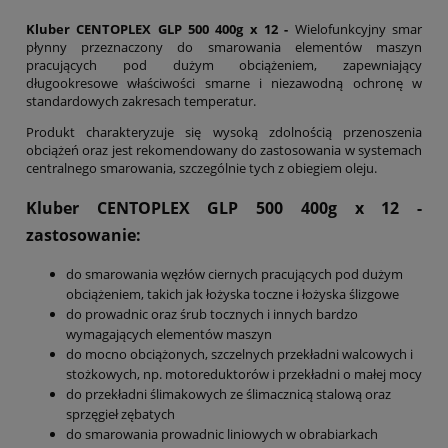
Kluber CENTOPLEX GLP 500 400g x 12 -
Wielofunkcyjny smar
płynny przeznaczony do smarowania elementów maszyn
pracujących pod dużym obciążeniem, zapewniający
długookresowe właściwości smarne i niezawodną ochronę w
standardowych zakresach temperatur.
Produkt charakteryzuje się wysoką zdolnością przenoszenia
obciążeń oraz jest rekomendowany do zastosowania w systemach
centralnego smarowania, szczególnie tych z obiegiem oleju.
Kluber CENTOPLEX GLP 500 400g x 12
-
zastosowanie:
do smarowania węzłów ciernych pracujących pod dużym
obciążeniem, takich jak łożyska toczne i łożyska ślizgowe
do prowadnic oraz śrub tocznych i innych bardzo
wymagających elementów maszyn
do mocno obciążonych, szczelnych przekładni walcowych i
stożkowych, np. motoreduktorów i przekładni o małej mocy
do przekładni ślimakowych ze ślimacznicą stalową oraz
sprzęgieł zębatych
do smarowania prowadnic liniowych w obrabiarkach