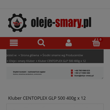
»
»
Jesteś w:
Strona główna
Środki smarne wg Producentów
»
»
Oleje i smary Klüber
Kluber CENTOPLEX GLP 500 400g x 12
Kluber CENTOPLEX GLP 500 400g x 12