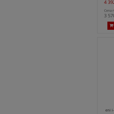
4 39
Cena n
3 57
eni 