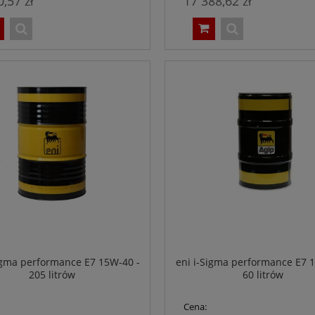
0,57 zł
17 388,62 zł
igma performance E7 15W-40 -
eni i-Sigma performance E7 
205 litrów
60 litrów
Cena: