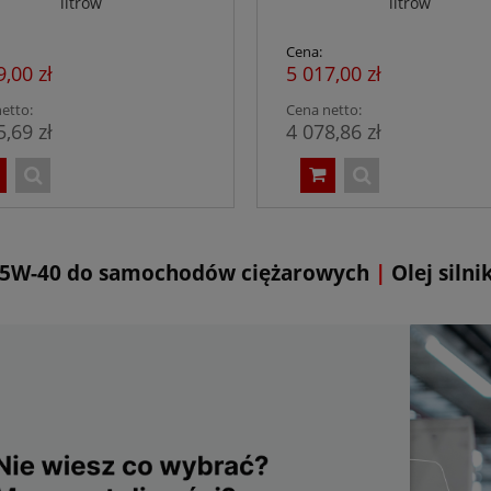
litrów
litrów
Cena:
9,00 zł
5 017,00 zł
etto:
Cena netto:
5,69 zł
4 078,86 zł
15W-40 do samochodów ciężarowych
|
Olej siln