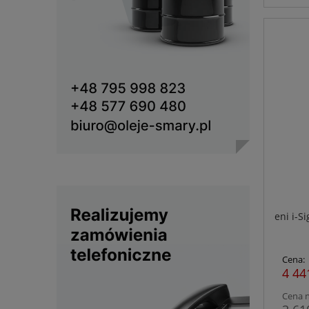
eni i-S
Cena:
4 44
Cena n