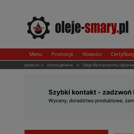
Menu
Promocje
Nowości
Certyfikat
»
»
Jesteś w:
Strona główna
Oleje dla transportu ciężar