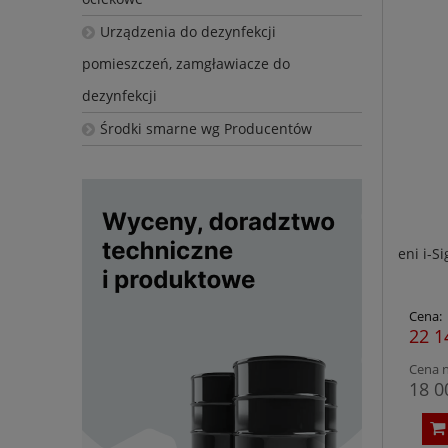
Urządzenia do dezynfekcji
pomieszczeń, zamgławiacze do
dezynfekcji
Środki smarne wg Producentów
eni i-S
Cena:
22 1
Cena n
18 0