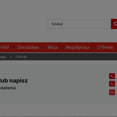
y NSF
Doradztwo
Misja
Współpraca
O firmie
»
owego
15W-40