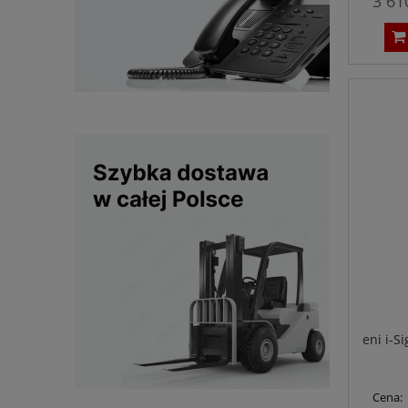
3 61
eni i-S
Cena: