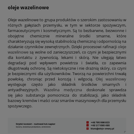
oleje wazelinowe
Oleje wazelinowe to grupa produktów o szerokim zastosowaniu w
różnych gałęziach przemysłu, w tym w sektorze spożywczym,
farmaceutycznym i kosmetycznym. Są to bezbarwne, bezwonne i
obojętne chemicznie mineralne środki smarne, które
charakteryzują się wysoką stabilnością chemiczną i odpornością na
działanie czynników zewnętrznych. Dzięki procesowi rafinacji
oleje
wazelinowe
są wolne od zanieczyszczeń, co czyni je bezpiecznymi
dla kontaktu z żywnością, lekami i skórą. Nie ulegają łatwo
degradacji pod wpływem powietrza i światła, co zapewnia
długotrwałą ochronę. Są nietoksyczne i nie drażnią skóry, co czyni
je bezpiecznymi dla użytkowników. Tworzą na powierzchni trwałą
powłokę, chroniąc przed korozją i wilgocią.
Olej wazelinowy
występuje często jako składnik środków smarnych i
antyadhezyjnych.
Wazelina medyczna
doskonale sprawdza
się jako substancja pomocnicza do stabilizacji, jako składnik
bazowy kremów i maści oraz smarów maszynowych dla przemysłu
spożywczego.