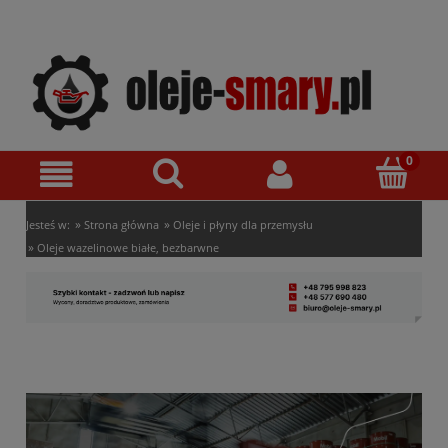
»
»
Jesteś w:
Strona główna
Oleje i płyny dla przemysłu
»
Oleje wazelinowe białe, bezbarwne