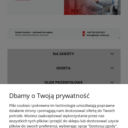
NA SKRÓTY
OFERTA
OLEJE PRZEMYSŁOWE
Dbamy o Twoją prywatność
INFORMACJE
Pliki cookies i pokrewne im technologie umożliwiają poprawne
działanie strony i pomagają nam dostosować ofertę do Twoich
O FIRMIE
potrzeb. Możesz zaakceptować wykorzystanie przez nas
wszystkich tych plików i przejść do sklepu lub dostosować użycie
plików do swoich preferencji, wybierając opcję "Dostosuj zgody".