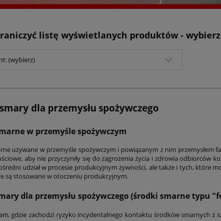
raniczyć listę wyświetlanych produktów - wybier
t: (wybierz)
i smary dla przemysłu spożywczego
smarne w przemyśle spożywczym
arne używane w przemyśle spożywczym i powiązanym z nim przemysłem f
ściowe, aby nie przyczyniły się do zagrożenia życia i zdrowia odbiorców 
ośredni udział w procesie produkcyjnym żywności, ale także i tych, któr
óre są stosowane w otoczeniu produkcyjnym.
smary dla przemysłu spożywczego (środki smarne typu "f
am, gdzie zachodzi ryzyko incydentalnego kontaktu środków smarnych z s