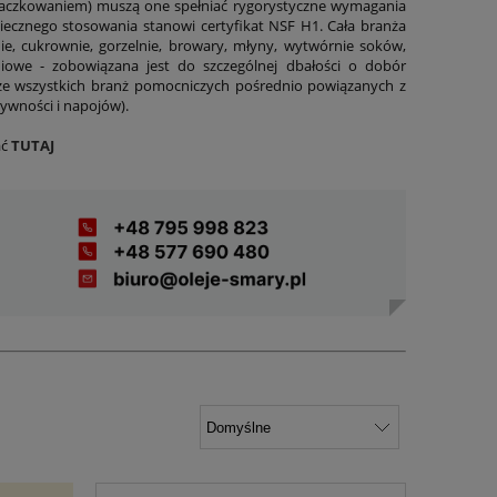
 paczkowaniem) muszą one spełniać rygorystyczne wymagania
iecznego stosowania stanowi certyfikat NSF H1. Cała branża
ie, cukrownie, gorzelnie, browary, młyny, wytwórnie soków,
niowe - zobowiązana jest do szczególnej dbałości o dobór
e wszystkich branż pomocniczych pośrednio powiązanych z
wności i napojów).
ać
TUTAJ