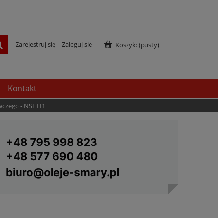
Zarejestruj się
Zaloguj się
Koszyk:
(pusty)
Kontakt
wczego - NSF H1