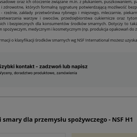
wsadowe oraz ich otoczenie związane m.in. z płukaniem, puszkowaniem,
 i zdrowotne, których formalną sygnaturę potwierdzającą możliwość bezp
- rzeźnie, zakłady przetwórstwa rybnego i mięsnego, mleczarnie, piekarn
rzetwarzania warzyw i owoców, przedsiębiorstwa cukiernicze oraz tyto
ich i bezpiecznych dla konsumentów środków smarnych. Dotyczy to takż
m spożywczym, medycznym i kosmetycznym (np. produkcja opakowań do ży
ormacji o klasyfikacji środków smarnych wg NSF International możesz uzysk
 i smary dla przemysłu spożywczego - NSF H1