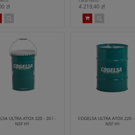
etto:
Cena netto:
00 zł
4 219,40 zł
SA ULTRA ATOX 220 - 20 l -
COGELSA ULTRA ATOX 220 - 2
NSF H1
NSF H1