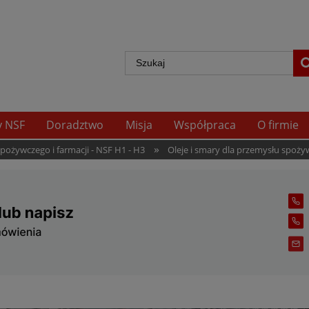
y NSF
Doradztwo
Misja
Współpraca
O firmie
»
spożywczego i farmacji - NSF H1 - H3
Oleje i smary dla przemysłu spoży