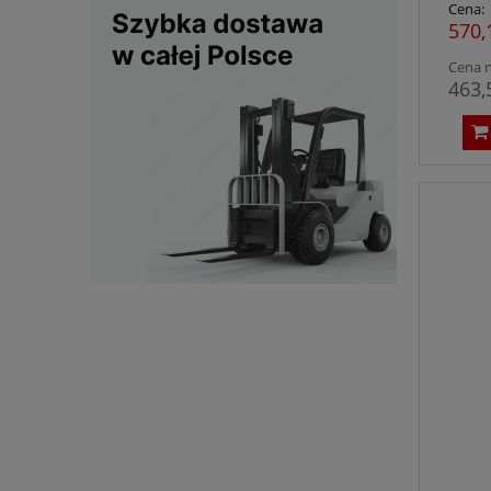
Cena:
570,
Cena n
463,