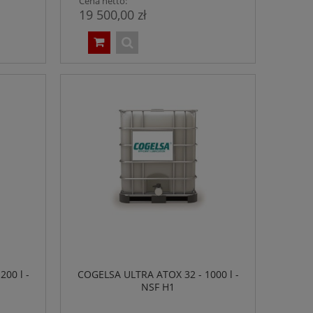
Cena netto:
19 500,00 zł
00 l -
COGELSA ULTRA ATOX 32 - 1000 l -
NSF H1