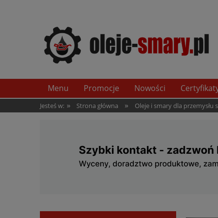
Menu
Promocje
Nowości
Certyfikat
»
»
Jesteś w:
Strona główna
Oleje i smary dla przemysłu 