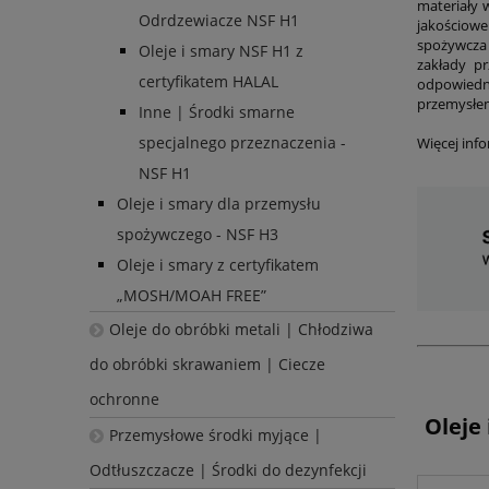
materiały 
Odrdzewiacze NSF H1
jakościowe
spożywcza 
Oleje i smary NSF H1 z
zakłady p
certyfikatem HALAL
odpowiedn
przemysłe
Inne | Środki smarne
specjalnego przeznaczenia -
Więcej inf
NSF H1
Oleje i smary dla przemysłu
spożywczego - NSF H3
Oleje i smary z certyfikatem
„MOSH/MOAH FREE”
Oleje do obróbki metali | Chłodziwa
do obróbki skrawaniem | Ciecze
ochronne
Oleje
Przemysłowe środki myjące |
Odtłuszczacze | Środki do dezynfekcji