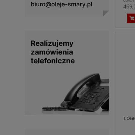
Cena n
469,
COGEL