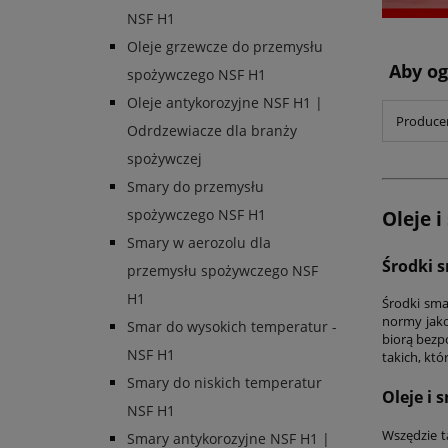
NSF H1
Oleje grzewcze do przemysłu
Aby og
spożywczego NSF H1
Oleje antykorozyjne NSF H1 |
Producen
Odrdzewiacze dla branży
spożywczej
Smary do przemysłu
spożywczego NSF H1
Oleje 
Smary w aerozolu dla
Środki 
przemysłu spożywczego NSF
H1
Środki sm
normy jako
Smar do wysokich temperatur -
biorą bezp
NSF H1
takich, kt
Smary do niskich temperatur
Oleje i 
NSF H1
Wszędzie t
Smary antykorozyjne NSF H1 |