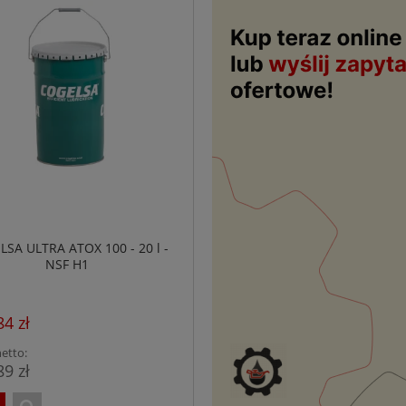
SA ULTRA ATOX 100 - 20 l -
NSF H1
84 zł
etto:
89 zł