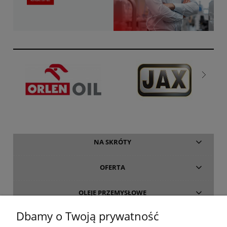
NA SKRÓTY
OFERTA
OLEJE PRZEMYSŁOWE
Dbamy o Twoją prywatność
INFORMACJE