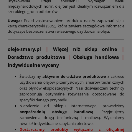
użytkowania. Dzięki spełnieniu wymagań wielu
międzynarodowych norm, olej ten jest idealnym rozwiązaniem dla
szerokiego grona odbiorców.
Uwaga:
Przed zastosowaniem produktu należy zapoznać się z
kartą charakterystyki (SDS), która zawiera szczegółowe informacje
dotyczące bezpieczeństwa i właściwego użytkowania oleju.
oleje-smary.pl
|
Więcej niż sklep online
|
D
oradztwo produktowe
|
Obsługa handlowa
|
Indywidualne wyceny
Świadczymy
aktywne doradztwo produktowe
z zakresu
użytkowania olejów przemysłowych, smarów technicznych
oraz płynów eksploatacyjnych. Nasi doświadczeni technicy
zaproponują optymalne rozwiązania dostosowane do
specyfiki danego przypadku.
Niezależnie od sklepu internetowego, prowadzimy
bezpośrednią obsługę handlową
. Przyjmujemy
zamówienia drogą telefoniczną i mailową. Wyceniamy
również indywidualne zapytania ofertowe.
Dostarczamy produkty wyłącznie z oficjalnej