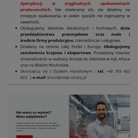
dystrybucji w oryginalnych opakowaniach
producenckich.
Nie otwieramy ich, nie dzielimy na
mniejsze opakowania, w żaden sposób nie ingerujemy w
zawartość.
Obsługujemy klientów detalicznych i hurtowych,
duże
przedsiębiorstwa przemysłowe oraz małe i
średnie firmy produkcyjne
, rzemieślnicze i usługowe.
Działamy na terenie całej Polski i Europy.
Obsługujemy
zamówienia krajowe i eksportowe
. Posiadamy również
doświadczenie w realizacji dostaw do klientów w Azji, Afryce
oraz na Bliskim Wschodzie.
Skontaktuj się z Działem Handlowym
:
tel.
+48 793 403
823;
|
e-mail:
biuro@oleje-smary.pl