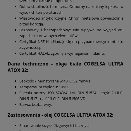
szerokim zakresie temperatur.
Dobra stabilność termiczna: Odporny na zmiany lepkości w
wysokich temperaturach.
Właściwości antykorozyjne: Chroni metalowe powierzchnie
przed korozją.
Bezbarwny i bezzapachowy: Nie wpływa na wygląd ani
zapach smarowanych elementów.
Certyfikat NSF H1: Nadaje się do przypadkowego kontaktu
z żywnością.
Certyfikat HALAL: zgodny z wymaganiami islamu.
Dane techniczne - oleje białe COGELSA ULTRA
ATOX 32:
Lepkość kinematyczna w 40°C: 32 mm²/s
Temperatura zapłonu: 195°C
Spełnia normy: ISO 6743/4-HM, DIN 51524 - część 2 HLP,
DIN 51517 - część 3 CLP, DIN 51506-VD-L
Barwa: bezbarwny.
Zastosowania - olej COGELSA ULTRA ATOX 32:
Smarowanie łożysk ślizgowych i tocznych