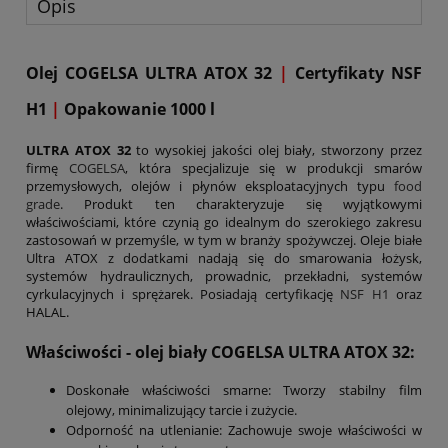
Opis
Olej COGELSA ULTRA ATOX 32
|
Certyfikaty NSF
H1
|
Opakowanie 1000 l
ULTRA ATOX 32
to wysokiej jakości olej biały, stworzony przez
firmę
COGELSA
, która specjalizuje się w produkcji smarów
przemysłowych, olejów i płynów eksploatacyjnych typu
food
grade
. Produkt ten charakteryzuje się wyjątkowymi
właściwościami, które czynią go idealnym do szerokiego zakresu
zastosowań w przemyśle, w tym w branży spożywczej. Oleje białe
Ultra ATOX z dodatkami nadają się do smarowania łożysk,
systemów hydraulicznych, prowadnic, przekładni, systemów
cyrkulacyjnych i sprężarek. Posiadają certyfikację
NSF H1
oraz
HALAL.
Właściwości - olej biały COGELSA ULTRA ATOX 32:
Doskonałe właściwości smarne: Tworzy stabilny film
olejowy, minimalizujący tarcie i zużycie.
Odporność na utlenianie: Zachowuje swoje właściwości w