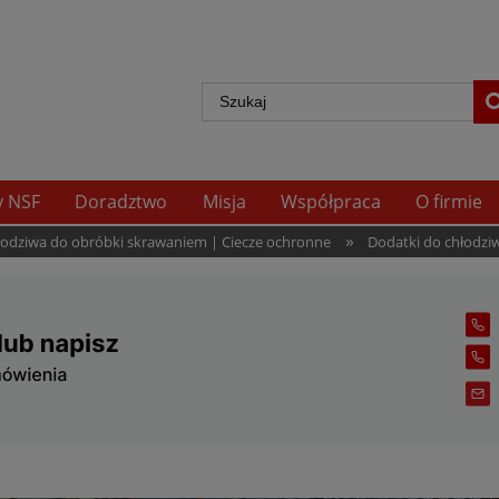
y NSF
Doradztwo
Misja
Współpraca
O firmie
»
hłodziwa do obróbki skrawaniem | Ciecze ochronne
Dodatki do chłodzi