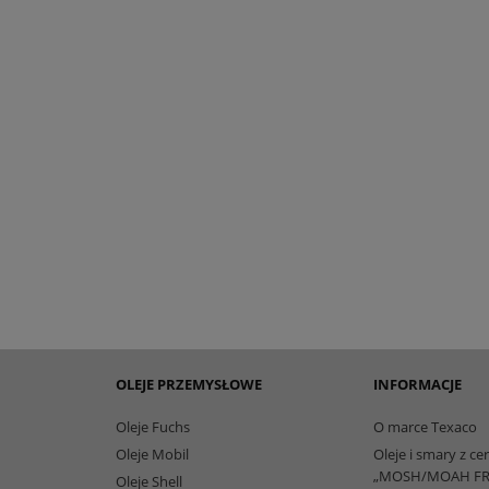
OLEJE PRZEMYSŁOWE
INFORMACJE
Oleje Fuchs
O marce Texaco
Oleje Mobil
Oleje i smary z ce
„MOSH/MOAH FR
Oleje Shell