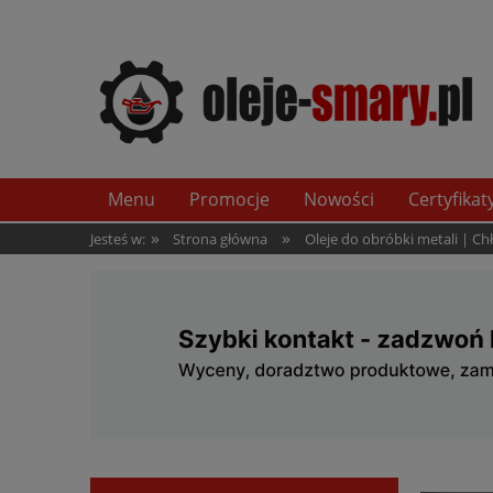
Menu
Promocje
Nowości
Certyfikat
»
»
Jesteś w:
Strona główna
Oleje do obróbki metali | C