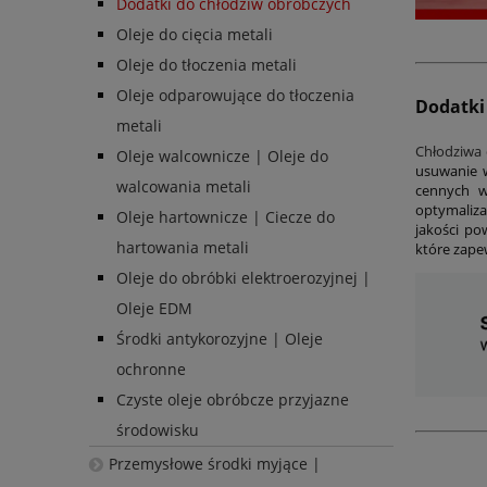
Dodatki do chłodziw obróbczych
Oleje do cięcia metali
Oleje do tłoczenia metali
Oleje odparowujące do tłoczenia
Dodatki
metali
Chłodziwa
Oleje walcownicze | Oleje do
usuwanie w
walcowania metali
cennych w
optymaliza
Oleje hartownicze | Ciecze do
jakości po
hartowania metali
które zape
Oleje do obróbki elektroerozyjnej |
Oleje EDM
Środki antykorozyjne | Oleje
ochronne
Czyste oleje obróbcze przyjazne
środowisku
Przemysłowe środki myjące |