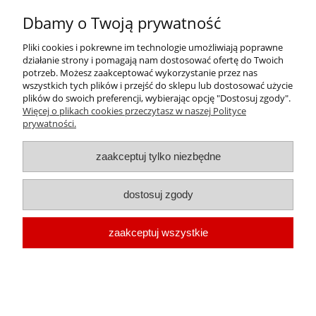
Dbamy o Twoją prywatność
Pliki cookies i pokrewne im technologie umożliwiają poprawne
GLYSANTIN® G48® koncentrat - 60 litrów - płyn do
działanie strony i pomagają nam dostosować ofertę do Twoich
chłodnic
potrzeb. Możesz zaakceptować wykorzystanie przez nas
wszystkich tych plików i przejść do sklepu lub dostosować użycie
plików do swoich preferencji, wybierając opcję "Dostosuj zgody".
Cena:
Więcej o plikach cookies przeczytasz w naszej Polityce
1 511,06 zł
prywatności.
1 228,50 zł
Cena netto:
zaakceptuj tylko niezbędne
dostosuj zgody
zaakceptuj wszystkie