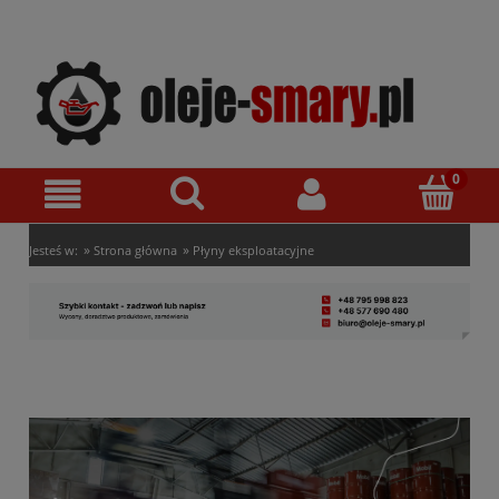
»
»
Jesteś w:
Strona główna
Płyny eksploatacyjne