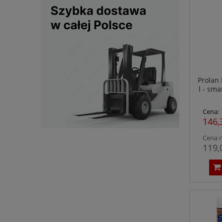
Prolan
l - sm
Cena:
146,
Cena n
119,