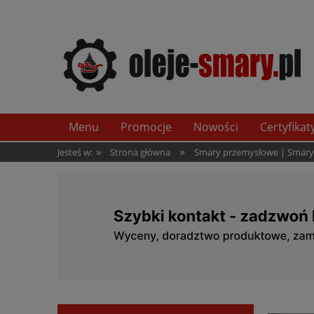
Menu
Promocje
Nowości
Certyfikat
»
»
Jesteś w:
Strona główna
Smary przemysłowe | Smary t