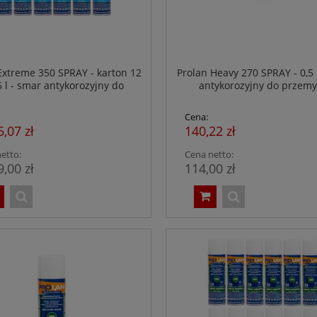
Extreme 350 SPRAY - karton 12
Prolan Heavy 270 SPRAY - 0,5 
5 l - smar antykorozyjny do
antykorozyjny do przemy
ysłu spożywczego - NSF H1
spożywczego - NSF H1
Cena:
5,07 zł
140,22 zł
etto:
Cena netto:
9,00 zł
114,00 zł