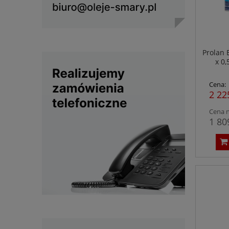
Prolan 
x 0,
przem
Cena:
2 22
Cena n
1 80