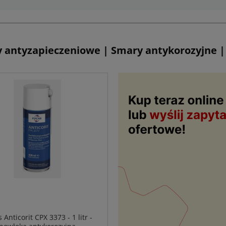
 antyzapieczeniowe | Smary antykorozyjne 
 Anticorit CPX 3373 - 1 litr -