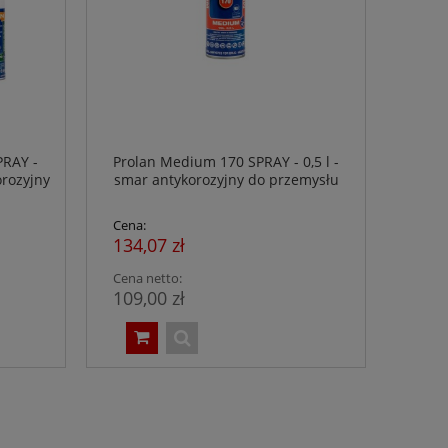
PRAY -
Prolan Medium 170 SPRAY - 0,5 l -
orozyjny
smar antykorozyjny do przemysłu
 NSF H1
spożywczego - NSF H1
Cena:
134,07 zł
Cena netto:
109,00 zł