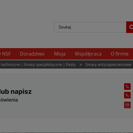
y NSF
Doradztwo
Misja
Współpraca
O firmie
»
echniczne | Smary specjalistyczne | Pasty
Smary antyzapieczeniowe 