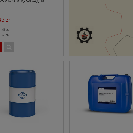
powłoka antykorozyjna
43 zł
etto:
05 zł