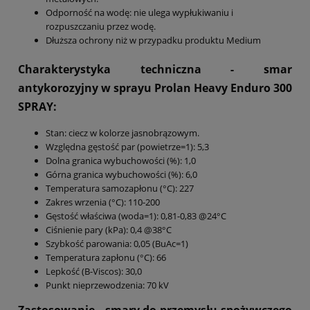
Odporność na wodę: nie ulega wypłukiwaniu i
rozpuszczaniu przez wodę.
Dłuższa ochrony niż w przypadku produktu Medium
Charakterystyka techniczna - smar
antykorozyjny w sprayu Prolan Heavy Enduro 300
SPRAY
:
Stan: ciecz w kolorze jasnobrązowym.
Względna gęstość par (powietrze=1): 5,3
Dolna granica wybuchowości (%): 1,0
Górna granica wybuchowości (%): 6,0
Temperatura samozapłonu (°C): 227
Zakres wrzenia (°C): 110-200
Gęstość właściwa (woda=1): 0,81-0,83 @24°C
Ciśnienie pary (kPa): 0,4 @38°C
Szybkość parowania: 0,05 (BuAc=1)
Temperatura zapłonu (°C): 66
Lepkość (B-Viscos): 30,0
Punkt nieprzewodzenia: 70 kV
Zastosowanie - smary do przemysłu spożywczego