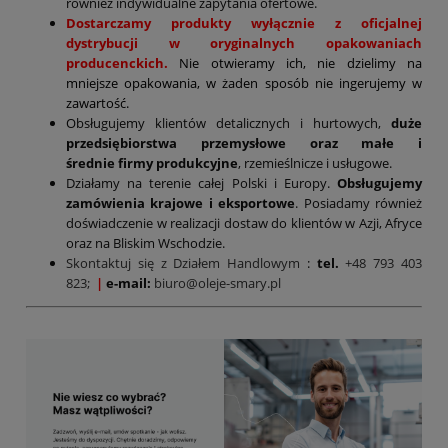
również indywidualne zapytania ofertowe.
Dostarczamy produkty wyłącznie z oficjalnej
dystrybucji w oryginalnych opakowaniach
producenckich.
Nie otwieramy ich, nie dzielimy na
mniejsze opakowania, w żaden sposób nie ingerujemy w
zawartość.
Obsługujemy klientów detalicznych i hurtowych,
duże
przedsiębiorstwa przemysłowe oraz małe i
średnie firmy produkcyjne
, rzemieślnicze i usługowe.
Działamy na terenie całej Polski i Europy.
Obsługujemy
zamówienia krajowe i eksportowe
. Posiadamy również
doświadczenie w realizacji dostaw do klientów w Azji, Afryce
oraz na Bliskim Wschodzie.
Skontaktuj się z Działem Handlowym
:
tel.
+48 793 403
823;
|
e-mail:
biuro@oleje-smary.pl