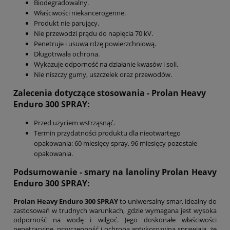
Biodegradowalny.
Właściwości niekancerogenne.
Produkt nie parujący.
Nie przewodzi prądu do napięcia 70 kV.
Penetruje i usuwa rdzę powierzchniową.
Długotrwała ochrona.
Wykazuje odporność na działanie kwasów i soli.
Nie niszczy gumy, uszczelek oraz przewodów.
Zalecenia dotyczące stosowania -
Prolan Heavy
Enduro 300 SPRAY
:
Przed użyciem wstrząsnąć.
Termin przydatności produktu dla nieotwartego
opakowania: 60 miesięcy spray, 96 miesięcy pozostałe
opakowania.
Podsumowanie - smary na lanoliny Prolan Heavy
Enduro 300
SPRAY
:
Prolan Heavy Enduro 300 SPRAY
to uniwersalny smar, idealny do
zastosowań w trudnych warunkach, gdzie wymagana jest wysoka
odporność na wodę i wilgoć. Jego doskonałe właściwości
penetracyjne, przyczepność i ochrona antykorozyjna sprawiają, że