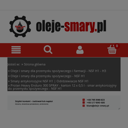
»
Jesteś w:
Strona główna
»
Oleje i smary dla przemysłu spożywczego i farmacji - NSF H1 - H3
»
Oleje i smary dla przemysłu spożywczego - NSF H1
»
Smary antykorozyjne NSF H1 | Odrdzewiacze NSF H1
»
Prolan Heavy Enduro 300 SPRAY - karton 12 x 0,5 l - smar antykorozyjny
do przemysłu spożywczego - NSF H1