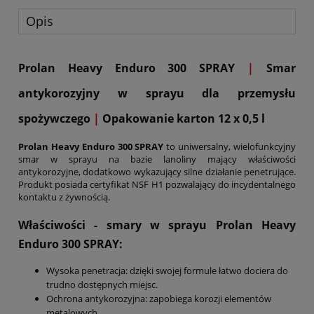
Opis
Prolan Heavy Enduro 300 SPRAY
|
Smar
antykorozyjny w sprayu dla przemysłu
spożywczego
|
Opakowanie karton 12 x 0,5 l
Prolan Heavy Enduro 300
SPRAY
to uniwersalny, wielofunkcyjny
smar w sprayu na bazie lanoliny mający właściwości
antykorozyjne, dodatkowo wykazujący silne działanie penetrujące.
Produkt posiada certyfikat NSF H1 pozwalający do incydentalnego
kontaktu z żywnością.
Właściwości - smary w sprayu Prolan Heavy
Enduro 300
SPRAY
:
Wysoka penetracja: dzięki swojej formule łatwo dociera do
trudno dostępnych miejsc.
Ochrona antykorozyjna: zapobiega korozji elementów
metalowych.