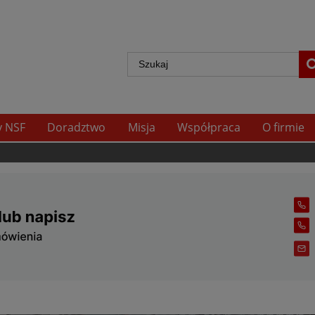
y NSF
Doradztwo
Misja
Współpraca
O firmie