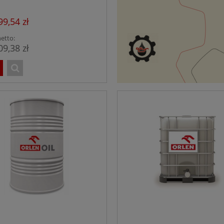
99,54 zł
etto:
09,38 zł