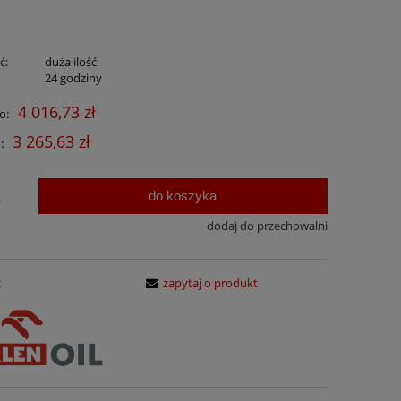
ć:
duża ilość
:
24 godziny
4 016,73 zł
o:
3 265,63 zł
:
do koszyka
.
dodaj do przechowalni
:
zapytaj o produkt