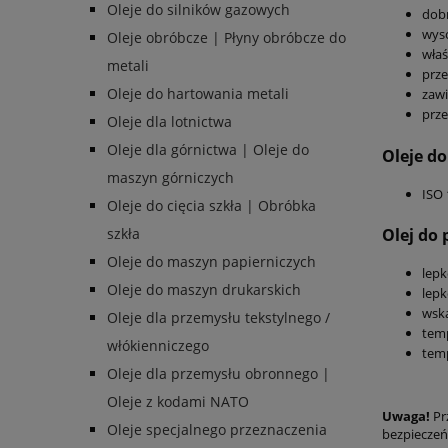
Oleje do silników gazowych
dobr
wyso
Oleje obróbcze | Płyny obróbcze do
właś
metali
prze
Oleje do hartowania metali
zawi
prze
Oleje dla lotnictwa
Oleje dla górnictwa | Oleje do
Oleje d
maszyn górniczych
ISO 
Oleje do cięcia szkła | Obróbka
Olej do
szkła
Oleje do maszyn papierniczych
lepk
Oleje do maszyn drukarskich
lepk
wska
Oleje dla przemysłu tekstylnego /
tem
włókienniczego
temp
Oleje dla przemysłu obronnego |
Oleje z kodami NATO
Uwaga!
Pr
Oleje specjalnego przeznaczenia
bezpieczeń