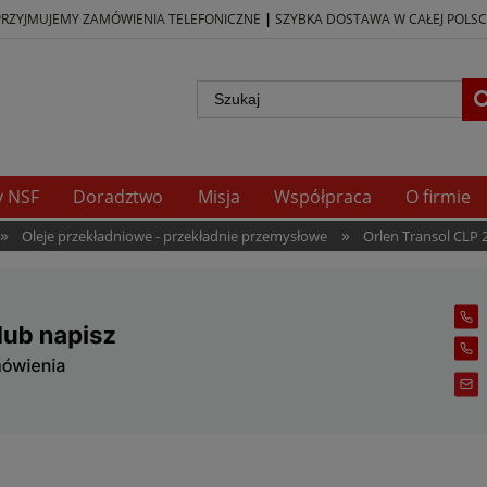
|
PRZYJMUJEMY ZAMÓWIENIA TELEFONICZNE
SZYBKA DOSTAWA W CAŁEJ POLSC
y NSF
Doradztwo
Misja
Współpraca
O firmie
»
»
Oleje przekładniowe - przekładnie przemysłowe
Orlen Transol CLP 2