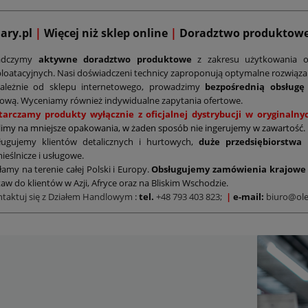
mary.pl
|
Więcej niż sklep online
|
D
oradztwo produktow
adczymy
aktywne doradztwo produktowe
z zakresu użytkowania o
loatacyjnych. Nasi doświadczeni technicy zaproponują optymalne rozwiąz
zależnie od sklepu internetowego, prowadzimy
bezpośrednią obsługę
ową. Wyceniamy również indywidualne zapytania ofertowe.
tarczamy produkty wyłącznie z oficjalnej dystrybucji w oryginal
limy na mniejsze opakowania, w żaden sposób nie ingerujemy w zawartość.
ługujemy klientów detalicznych i hurtowych,
duże przedsiębiorstwa
ieślnicze i usługowe.
łamy na terenie całej Polski i Europy.
Obsługujemy zamówienia krajowe 
aw do klientów w Azji, Afryce oraz na Bliskim Wschodzie.
ntaktuj się z Działem Handlowym
:
tel.
+48 793 403 823;
|
e-mail:
biuro@ole