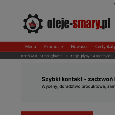
Menu
Promocje
Nowości
Certyfikat
»
»
Jesteś w:
Strona główna
Oleje i płyny dla przemysłu