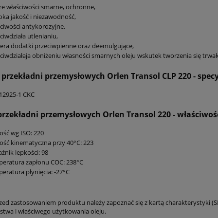
e właściwości smarne, ochronne,
ka jakość i niezawodność,
ciwości antykorozyjne,
ciwdziała utlenianiu,
era dodatki przeciwpienne oraz deemulgujące,
ciwdziałaja obniżeniu własności smarnych oleju wskutek tworzenia się trwał
o przekładni przemysłowych Orlen Transol CLP 220
- spec
12925-1 CKC
 przekładni przemysłowych Orlen Transol 220
- właściwoś
ość wg ISO: 220
ość kinematyczna przy 40°C: 223
źnik lepkości: 98
peratura zapłonu COC: 238°C
eratura płynięcia: -27°C
zed zastosowaniem produktu należy zapoznać się z kartą charakterystyki (S
stwa i właściwego użytkowania oleju.