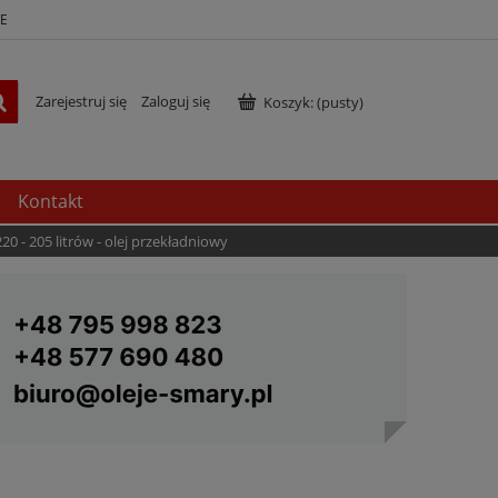
E
Zarejestruj się
Zaloguj się
Koszyk:
(pusty)
Kontakt
20 - 205 litrów - olej przekładniowy