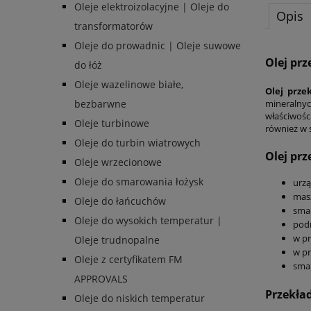
Oleje elektroizolacyjne | Oleje do
Opis
transformatorów
Oleje do prowadnic | Oleje suwowe
Olej prz
do łóż
Oleje wazelinowe białe,
Olej prze
mineralny
bezbarwne
właściwoś
Oleje turbinowe
również w 
Oleje do turbin wiatrowych
Olej pr
Oleje wrzecionowe
Oleje do smarowania łożysk
urzą
mas
Oleje do łańcuchów
sma
Oleje do wysokich temperatur |
podn
w p
Oleje trudnopalne
w pr
Oleje z certyfikatem FM
smar
APPROVALS
Przekła
Oleje do niskich temperatur