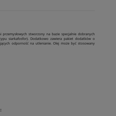
dni przemysłowych stworzony na bazie specjalnie dobranych
typu siarkafosfor). Dodatkowo zawiera pakiet dodatków o
ających odporność na utlenianie. Olej może być stosowany
: