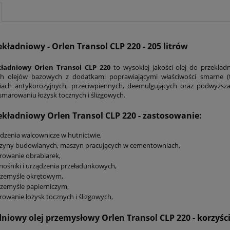
ekładniowy - Orlen Transol CLP 220 - 205 litrów
kładniowy Orlen Transol CLP 220
to wysokiej jakości olej do przekła
ch olejów bazowych z dodatkami poprawiającymi właściwości smarne (
ciach antykorozyjnych, przeciwpiennych, deemulgujących oraz podwyższ
smarowaniu łożysk tocznych i ślizgowych.
zekładniowy Orlen Transol CLP 220
- zastosowanie:
dzenia walcownicze w hutnictwie,
zyny budowlanych, maszyn pracujących w cementowniach,
rowanie obrabiarek,
ośniki i urządzenia przeładunkowych,
rzemyśle okrętowym,
zemyśle papierniczym,
owanie łożysk tocznych i ślizgowych,
dniowy olej przemysłowy Orlen Transol CLP 220
- korzyści