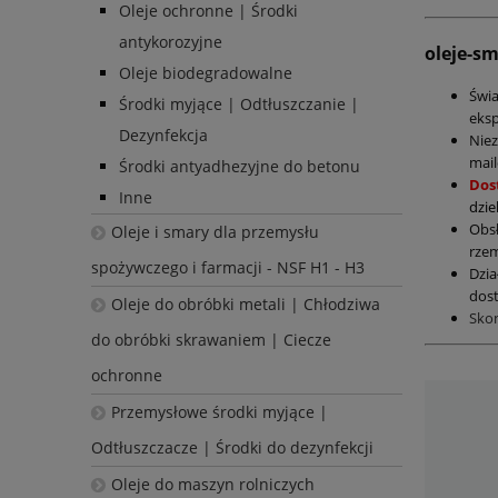
Oleje ochronne | Środki
antykorozyjne
oleje-s
Oleje biodegradowalne
Świ
Środki myjące | Odtłuszczanie |
eksp
Dezynfekcja
Nie
mail
Środki antyadhezyjne do betonu
Dos
Inne
dzie
Obs
Oleje i smary dla przemysłu
rzem
spożywczego i farmacji - NSF H1 - H3
Dzia
dost
Oleje do obróbki metali | Chłodziwa
Sko
do obróbki skrawaniem | Ciecze
ochronne
Przemysłowe środki myjące |
Odtłuszczacze | Środki do dezynfekcji
Oleje do maszyn rolniczych