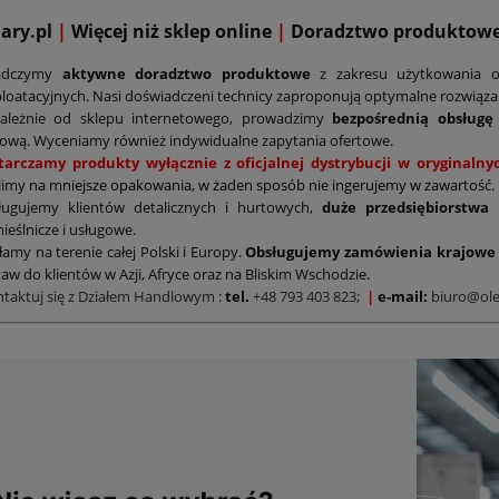
mary.pl
|
Więcej niż sklep online
|
D
oradztwo produktow
adczymy
aktywne doradztwo produktowe
z zakresu użytkowania o
loatacyjnych. Nasi doświadczeni technicy zaproponują optymalne rozwiąz
zależnie od sklepu internetowego, prowadzimy
bezpośrednią obsługę
ową. Wyceniamy również indywidualne zapytania ofertowe.
tarczamy produkty wyłącznie z oficjalnej dystrybucji w oryginal
limy na mniejsze opakowania, w żaden sposób nie ingerujemy w zawartość.
ługujemy klientów detalicznych i hurtowych,
duże przedsiębiorstwa
ieślnicze i usługowe.
łamy na terenie całej Polski i Europy.
Obsługujemy zamówienia krajowe 
aw do klientów w Azji, Afryce oraz na Bliskim Wschodzie.
ntaktuj się z Działem Handlowym
:
tel.
+48 793 403 823;
|
e-mail:
biuro@ole