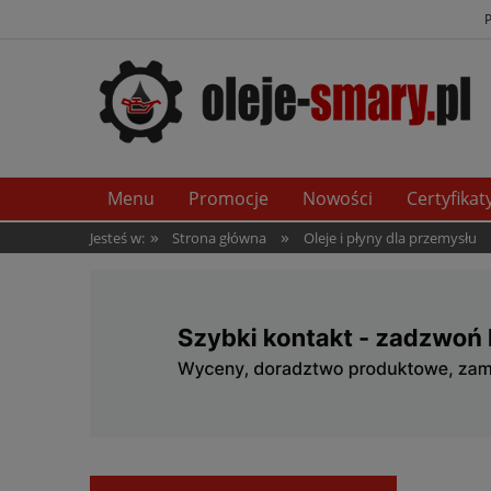
Menu
Promocje
Nowości
Certyfikat
»
»
Jesteś w:
Strona główna
Oleje i płyny dla przemysłu