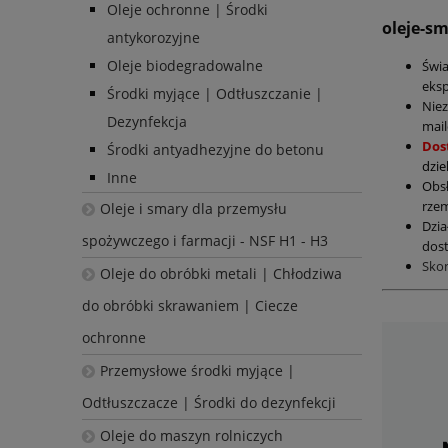
Oleje ochronne | Środki
oleje-s
antykorozyjne
Oleje biodegradowalne
Świ
eksp
Środki myjące | Odtłuszczanie |
Nie
Dezynfekcja
mail
Dos
Środki antyadhezyjne do betonu
dzie
Inne
Obs
rzem
Oleje i smary dla przemysłu
Dzia
spożywczego i farmacji - NSF H1 - H3
dost
Sko
Oleje do obróbki metali | Chłodziwa
do obróbki skrawaniem | Ciecze
ochronne
Przemysłowe środki myjące |
Odtłuszczacze | Środki do dezynfekcji
Oleje do maszyn rolniczych