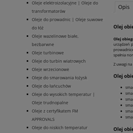
Oleje elektroizolacyjne | Oleje do
Opis
transformatorów
Oleje do prowadnic | Oleje suwowe
Olej ob
do łóż
Oleje wazelinowe białe,
Olej obie
urządzeń p
bezbarwne
prowadnice
Oleje turbinowe
spełnia no
Oleje do turbin wiatrowych
Z uwagi na
Oleje wrzecionowe
Olej ob
Oleje do smarowania łożysk
Oleje do łańcuchów
sma
smar
Oleje do wysokich temperatur |
sma
Oleje trudnopalne
sma
Oleje z certyfikatem FM
sma
sma
APPROVALS
Oleje do niskich temperatur
Olej ob