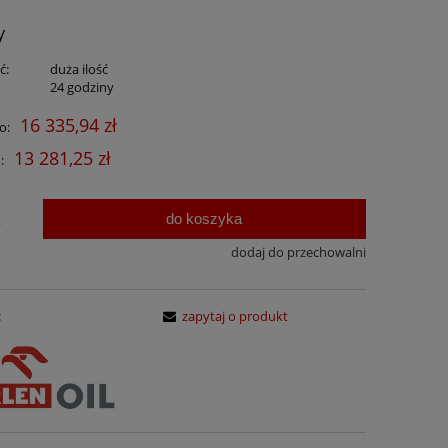
y
ć:
duża ilość
:
24 godziny
16 335,94 zł
o:
13 281,25 zł
:
do koszyka
.
dodaj do przechowalni
:
zapytaj o produkt