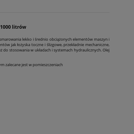
000 litrów
o smarowania lekko i średnio obciążonych elementów maszyn i
ów jak łożyska toczne i ślizgowe, przekładnie mechaniczne,
eż do stosowania w układach i systemach hydraulicznych. Olej
ym zalecane jest w pomieszczeniach