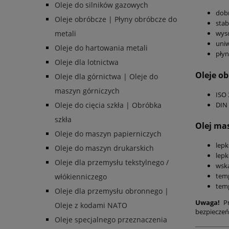
Oleje do silników gazowych
dobr
Oleje obróbcze | Płyny obróbcze do
stab
metali
wyso
uniw
Oleje do hartowania metali
płyn
Oleje dla lotnictwa
Oleje o
Oleje dla górnictwa | Oleje do
maszyn górniczych
ISO 
DIN
Oleje do cięcia szkła | Obróbka
szkła
Olej ma
Oleje do maszyn papierniczych
lepk
Oleje do maszyn drukarskich
lepk
Oleje dla przemysłu tekstylnego /
wska
tem
włókienniczego
temp
Oleje dla przemysłu obronnego |
Uwaga!
P
Oleje z kodami NATO
bezpieczeń
Oleje specjalnego przeznaczenia