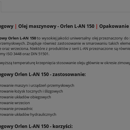
iegowy
|
Olej maszynowy - Orlen L-AN 150
|
Opakowanie 1
gowy Orlen L-AN 150
to wysokiej jakości uniwersalny olej przeznaczony d
rzemysłowych. Znajduje również zastosowanie w smarowaniu takich element
 oraz wrzeciona. Niektóre z produktów z serii L-AN przeznaczone są równi
rmy ISO 3448 oraz DIN 51501.
 wyższą temperaturę krzepnięcia stosowanie oleju głównie w okresie zimow
iegowy Orlen L-AN 150
- zastosowanie:
rowanie maszyn i urządzeń przemysłowych
owanie łożysk tocznych i ślizgowych
rowanie układów obiegowych
rowanie wrzecion
rowanie prowadnic
rowanie układów hydraulicznych
iegowy Orlen L-AN 150
- korzyści: