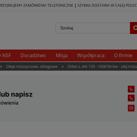
|
PRZYJMUJEMY ZAMÓWIENIA TELEFONICZNE
SZYBKA DOSTAWA W CAŁEJ POLSC
y NSF
Doradztwo
Misja
Współpraca
O firmie
»
»
Oleje maszynowe, obiegowe
Orlen L-AN 150 - 1000 litrów - olej ma