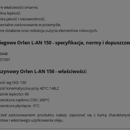
e właściwości smarne,
ilna lepkość,
ka jakość i niezawodność,
ersalne zastosowanie w przemyśle,
ne działanie oraz redukcja zużycia elementów roboczych,
biegowe Orlen L-AN 150
- specyfikacje, normy i dopuszcze
3448
 51501
szynowy Orlen L-AN 150
- właściwości:
ość wg ISO: 150
ość kinematyczna przy 40°C: 148,2
źnik lepkości: 90
peratura zapłonu COC: 260°C
eratura płynięcia: -5°C
rzed zastosowaniem produktu należy zapoznać się z kartą charakterysty
stwa i właściwego użytkowania oleju.