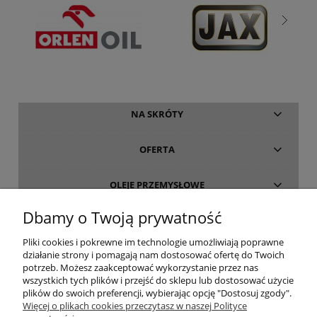
NA SKRÓTY
OFERTA
OLEJE PRZEMYSŁOWE
Dbamy o Twoją prywatność
INFORMACJE
Pliki cookies i pokrewne im technologie umożliwiają poprawne
działanie strony i pomagają nam dostosować ofertę do Twoich
O FIRMIE
potrzeb. Możesz zaakceptować wykorzystanie przez nas
wszystkich tych plików i przejść do sklepu lub dostosować użycie
plików do swoich preferencji, wybierając opcję "Dostosuj zgody".
Więcej o plikach cookies przeczytasz w naszej Polityce