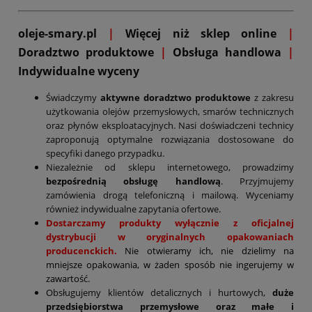
oleje-smary.pl
|
Więcej niż sklep online
|
D
oradztwo produktowe
|
Obsługa handlowa
|
Indywidualne wyceny
Świadczymy
aktywne doradztwo produktowe
z zakresu
użytkowania olejów przemysłowych, smarów technicznych
oraz płynów eksploatacyjnych. Nasi doświadczeni technicy
zaproponują optymalne rozwiązania dostosowane do
specyfiki danego przypadku.
Niezależnie od sklepu internetowego, prowadzimy
bezpośrednią obsługę handlową
. Przyjmujemy
zamówienia drogą telefoniczną i mailową. Wyceniamy
również indywidualne zapytania ofertowe.
Dostarczamy produkty wyłącznie z oficjalnej
dystrybucji w oryginalnych opakowaniach
producenckich.
Nie otwieramy ich, nie dzielimy na
mniejsze opakowania, w żaden sposób nie ingerujemy w
zawartość.
Obsługujemy klientów detalicznych i hurtowych,
duże
przedsiębiorstwa przemysłowe oraz małe i