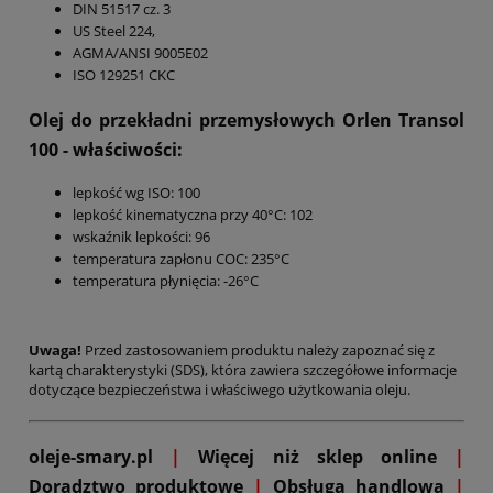
DIN 51517 cz. 3
US Steel 224,
AGMA/ANSI 9005E02
ISO 129251 CKC
Olej do przekładni przemysłowych Orlen Transol
100
- właściwości:
lepkość wg ISO: 100
lepkość kinematyczna przy 40°C: 102
wskaźnik lepkości: 96
temperatura zapłonu COC: 235°C
temperatura płynięcia: -26°C
Uwaga!
Przed zastosowaniem produktu należy zapoznać się z
kartą charakterystyki (SDS), która zawiera szczegółowe informacje
dotyczące bezpieczeństwa i właściwego użytkowania oleju.
oleje-smary.pl
|
Więcej niż sklep online
|
D
oradztwo produktowe
|
Obsługa handlowa
|