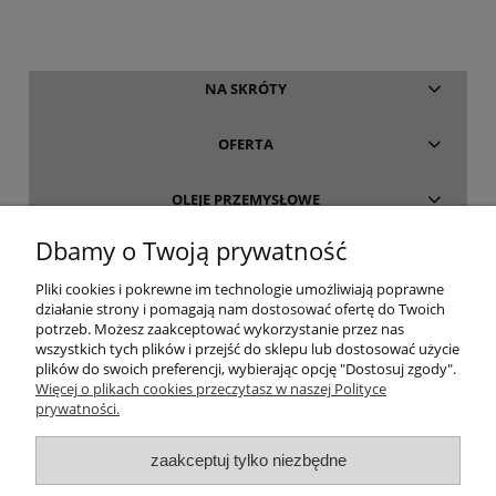
NA SKRÓTY
OFERTA
OLEJE PRZEMYSŁOWE
Dbamy o Twoją prywatność
INFORMACJE
Pliki cookies i pokrewne im technologie umożliwiają poprawne
działanie strony i pomagają nam dostosować ofertę do Twoich
O FIRMIE
potrzeb. Możesz zaakceptować wykorzystanie przez nas
wszystkich tych plików i przejść do sklepu lub dostosować użycie
plików do swoich preferencji, wybierając opcję "Dostosuj zgody".
Więcej o plikach cookies przeczytasz w naszej Polityce
prywatności.
oleje-smary.pl
| Platforma zakupowa środków smarnych firmy ALVESTA |
zaakceptuj tylko niezbędne
Oleje przemysłowe | Smary dla przemysłu spożywczego | Olej do sprężarek