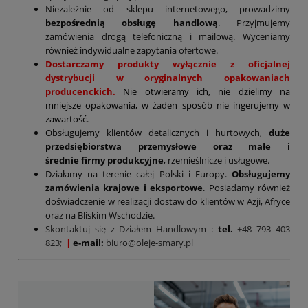
Niezależnie od sklepu internetowego, prowadzimy
bezpośrednią obsługę handlową
. Przyjmujemy
zamówienia drogą telefoniczną i mailową. Wyceniamy
również indywidualne zapytania ofertowe.
Dostarczamy produkty wyłącznie z oficjalnej
dystrybucji w oryginalnych opakowaniach
producenckich.
Nie otwieramy ich, nie dzielimy na
mniejsze opakowania, w żaden sposób nie ingerujemy w
zawartość.
Obsługujemy klientów detalicznych i hurtowych,
duże
przedsiębiorstwa przemysłowe oraz małe i
średnie firmy produkcyjne
, rzemieślnicze i usługowe.
Działamy na terenie całej Polski i Europy.
Obsługujemy
zamówienia krajowe i eksportowe
. Posiadamy również
doświadczenie w realizacji dostaw do klientów w Azji, Afryce
oraz na Bliskim Wschodzie.
Skontaktuj się z Działem Handlowym
:
tel.
+48 793 403
823;
|
e-mail:
biuro@oleje-smary.pl