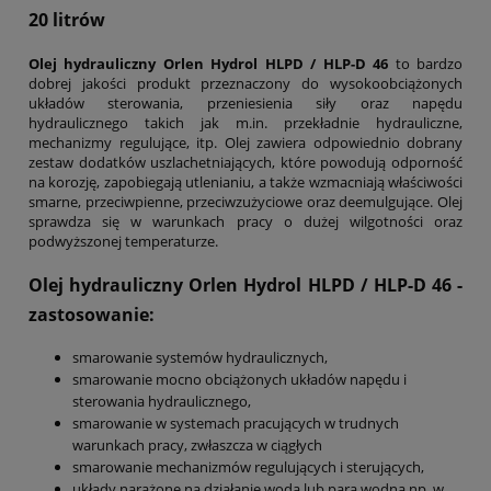
20 litrów
Olej hydrauliczny Orlen Hydrol HLPD / HLP-D 46
to bardzo
dobrej jakości produkt przeznaczony do wysokoobciążonych
układów sterowania, przeniesienia siły oraz napędu
hydraulicznego takich jak m.in. przekładnie hydrauliczne,
mechanizmy regulujące, itp. Olej zawiera odpowiednio dobrany
zestaw dodatków uszlachetniających, które powodują odporność
na korozję, zapobiegają utlenianiu, a także wzmacniają właściwości
smarne, przeciwpienne, przeciwzużyciowe oraz deemulgujące. Olej
sprawdza się w warunkach pracy o dużej wilgotności oraz
podwyższonej temperaturze.
Olej hydrauliczny Orlen Hydrol HLPD / HLP-D 46
-
zastosowanie:
smarowanie systemów hydraulicznych,
smarowanie mocno obciążonych układów napędu i
sterowania hydraulicznego,
smarowanie w systemach pracujących w trudnych
warunkach pracy, zwłaszcza w ciągłych
smarowanie mechanizmów regulujących i sterujących,
układy narażone na działanie wodą lub parą wodną np. w