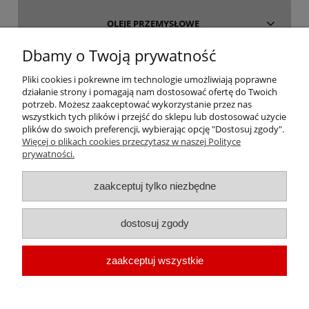
OLEJE PRZEMYSŁOWE
Dbamy o Twoją prywatność
INFORMACJE
Pliki cookies i pokrewne im technologie umożliwiają poprawne
działanie strony i pomagają nam dostosować ofertę do Twoich
O FIRMIE
potrzeb. Możesz zaakceptować wykorzystanie przez nas
wszystkich tych plików i przejść do sklepu lub dostosować użycie
plików do swoich preferencji, wybierając opcję "Dostosuj zgody".
Więcej o plikach cookies przeczytasz w naszej Polityce
prywatności.
oleje-smary.pl
| Platforma zakupowa środków smarnych firmy ALVESTA |
zaakceptuj tylko niezbędne
Oleje przemysłowe | Smary dla przemysłu spożywczego | Olej do sprężarek
| Olej hydrauliczny Fuchs | Olej transformatorowy | Olej turbinowy | Smary
dostosuj zgody
techniczne | Smary plastyczne | Smar do łożysk | Smar litowy | Smar
wapniowy | Oleje chłodnicze |
Chłodziwo do obróbki metali
| Olej do
zaakceptuj wszystkie
prowadnic | Smar Fuchs | Smar Shell | Oleje Eni AGIP | Smar JAX