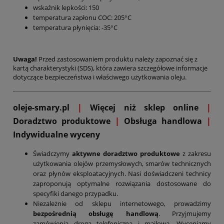
wskaźnik lepkości: 150
temperatura zapłonu COC: 205°C
temperatura płynięcia: -35°C
Uwaga!
Przed zastosowaniem produktu należy zapoznać się z
kartą charakterystyki (SDS), która zawiera szczegółowe informacje
dotyczące bezpieczeństwa i właściwego użytkowania oleju.
oleje-smary.pl
|
Więcej niż sklep online
|
D
oradztwo produktowe
|
Obsługa handlowa
|
Indywidualne wyceny
Świadczymy
aktywne doradztwo produktowe
z zakresu
użytkowania olejów przemysłowych, smarów technicznych
oraz płynów eksploatacyjnych. Nasi doświadczeni technicy
zaproponują optymalne rozwiązania dostosowane do
specyfiki danego przypadku.
Niezależnie od sklepu internetowego, prowadzimy
bezpośrednią obsługę handlową
. Przyjmujemy
zamówienia drogą telefoniczną i mailową. Wyceniamy