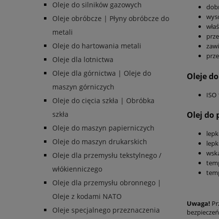
Oleje do silników gazowych
dobr
wyso
Oleje obróbcze | Płyny obróbcze do
właś
metali
prze
Oleje do hartowania metali
zawi
prze
Oleje dla lotnictwa
Oleje dla górnictwa | Oleje do
Oleje d
maszyn górniczych
ISO 
Oleje do cięcia szkła | Obróbka
Olej do
szkła
Oleje do maszyn papierniczych
lepk
Oleje do maszyn drukarskich
lepk
wska
Oleje dla przemysłu tekstylnego /
tem
włókienniczego
temp
Oleje dla przemysłu obronnego |
Oleje z kodami NATO
Uwaga!
Pr
Oleje specjalnego przeznaczenia
bezpieczeń