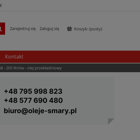
E
Zarejestruj się
Zaloguj się
Koszyk:
(pusty)
Kontakt
8 - 205 litrów - olej przekładniowy