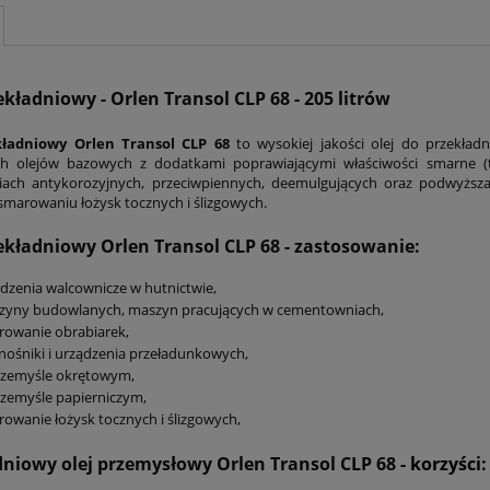
ekładniowy - Orlen Transol CLP 68 - 205 litrów
kładniowy Orlen Transol CLP 68
to wysokiej jakości olej do przekła
ch olejów bazowych z dodatkami poprawiającymi właściwości smarne (
ciach antykorozyjnych, przeciwpiennych, deemulgujących oraz podwyższ
smarowaniu łożysk tocznych i ślizgowych.
zekładniowy Orlen Transol CLP 68
- zastosowanie:
dzenia walcownicze w hutnictwie,
zyny budowlanych, maszyn pracujących w cementowniach,
rowanie obrabiarek,
ośniki i urządzenia przeładunkowych,
rzemyśle okrętowym,
zemyśle papierniczym,
owanie łożysk tocznych i ślizgowych,
dniowy olej przemysłowy Orlen Transol CLP 68
- korzyści: