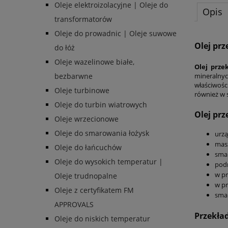
Oleje elektroizolacyjne | Oleje do
Opis
transformatorów
Oleje do prowadnic | Oleje suwowe
Olej prz
do łóż
Oleje wazelinowe białe,
Olej prze
mineralny
bezbarwne
właściwoś
Oleje turbinowe
również w 
Oleje do turbin wiatrowych
Olej pr
Oleje wrzecionowe
Oleje do smarowania łożysk
urzą
mas
Oleje do łańcuchów
sma
Oleje do wysokich temperatur |
podn
w p
Oleje trudnopalne
w pr
Oleje z certyfikatem FM
smar
APPROVALS
Przekła
Oleje do niskich temperatur