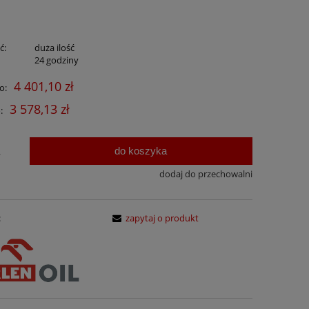
ć:
duża ilość
:
24 godziny
4 401,10 zł
o:
3 578,13 zł
:
do koszyka
.
dodaj do przechowalni
:
zapytaj o produkt