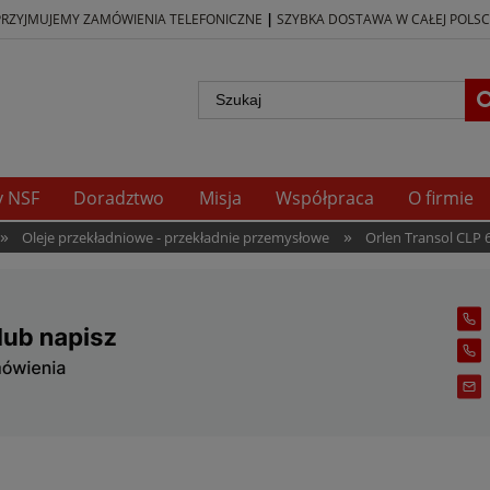
|
PRZYJMUJEMY ZAMÓWIENIA TELEFONICZNE
SZYBKA DOSTAWA W CAŁEJ POLSC
y NSF
Doradztwo
Misja
Współpraca
O firmie
»
»
Oleje przekładniowe - przekładnie przemysłowe
Orlen Transol CLP 6