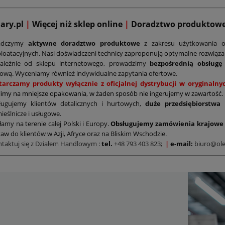
mary.pl
|
Więcej niż sklep online
|
D
oradztwo produktow
adczymy
aktywne doradztwo produktowe
z zakresu użytkowania o
loatacyjnych. Nasi doświadczeni technicy zaproponują optymalne rozwiąz
zależnie od sklepu internetowego, prowadzimy
bezpośrednią obsługę
ową. Wyceniamy również indywidualne zapytania ofertowe.
tarczamy produkty wyłącznie z oficjalnej dystrybucji w oryginal
limy na mniejsze opakowania, w żaden sposób nie ingerujemy w zawartość.
ługujemy klientów detalicznych i hurtowych,
duże przedsiębiorstwa
ieślnicze i usługowe.
łamy na terenie całej Polski i Europy.
Obsługujemy zamówienia krajowe 
aw do klientów w Azji, Afryce oraz na Bliskim Wschodzie.
ntaktuj się z Działem Handlowym
:
tel.
+48 793 403 823;
|
e-mail:
biuro@ole