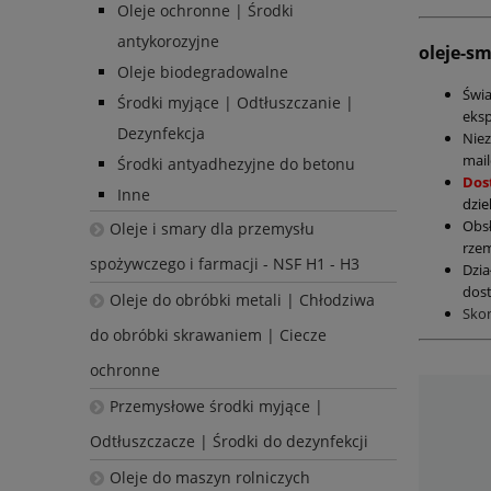
Oleje ochronne | Środki
antykorozyjne
oleje-s
Oleje biodegradowalne
Świ
Środki myjące | Odtłuszczanie |
eksp
Dezynfekcja
Nie
mail
Środki antyadhezyjne do betonu
Dos
Inne
dzie
Obs
Oleje i smary dla przemysłu
rzem
spożywczego i farmacji - NSF H1 - H3
Dzia
dost
Oleje do obróbki metali | Chłodziwa
Sko
do obróbki skrawaniem | Ciecze
ochronne
Przemysłowe środki myjące |
Odtłuszczacze | Środki do dezynfekcji
Oleje do maszyn rolniczych