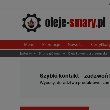
Menu
Promocje
Nowości
Certyfikat
»
»
Jesteś w:
Strona główna
Oleje i płyny dla przemysłu