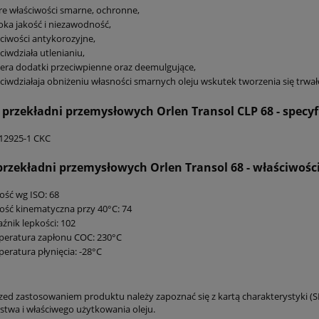
e właściwości smarne, ochronne,
ka jakość i niezawodność,
ciwości antykorozyjne,
ciwdziała utlenianiu,
era dodatki przeciwpienne oraz deemulgujące,
ciwdziałaja obniżeniu własności smarnych oleju wskutek tworzenia się trwał
o przekładni przemysłowych Orlen Transol CLP 68
- specy
12925-1 CKC
 przekładni przemysłowych Orlen Transol 68
- właściwości
ość wg ISO: 68
ość kinematyczna przy 40°C: 74
źnik lepkości: 102
peratura zapłonu COC: 230°C
eratura płynięcia: -28°C
zed zastosowaniem produktu należy zapoznać się z kartą charakterystyki (S
stwa i właściwego użytkowania oleju.