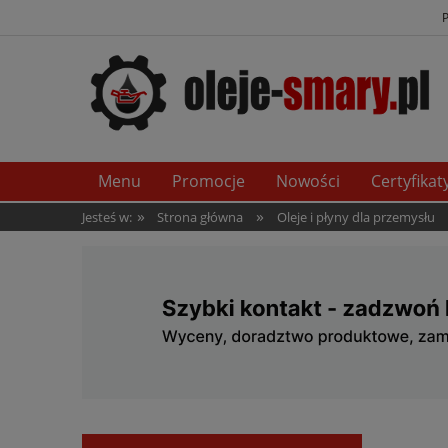
Menu
Promocje
Nowości
Certyfikat
»
»
Jesteś w:
Strona główna
Oleje i płyny dla przemysłu