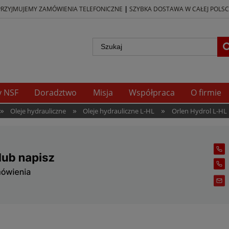
|
PRZYJMUJEMY ZAMÓWIENIA TELEFONICZNE
SZYBKA DOSTAWA W CAŁEJ POLSC
y NSF
Doradztwo
Misja
Współpraca
O firmie
»
»
»
Oleje hydrauliczne
Oleje hydrauliczne L-HL
Orlen Hydrol L-HL 1