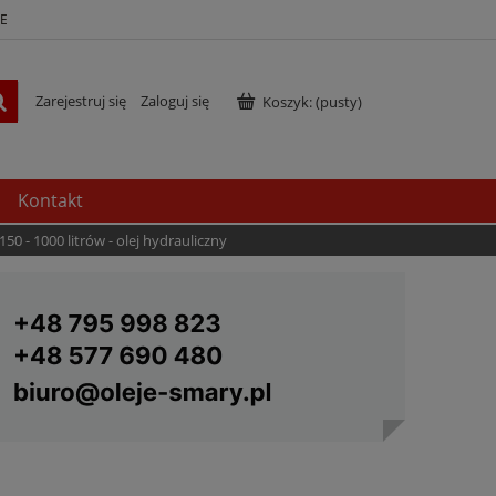
E
Zarejestruj się
Zaloguj się
Koszyk:
(pusty)
Kontakt
50 - 1000 litrów - olej hydrauliczny