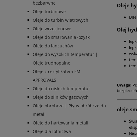
bezbarwne
Oleje hy
Oleje turbinowe
DIN 
Oleje do turbin wiatrowych
Oleje wrzecionowe
Olej hyd
Oleje do smarowania łożysk
lepk
Oleje do łańcuchów
lepk
wska
Oleje do wysokich temperatur |
tem
Oleje trudnopalne
temp
Oleje z certyfikatem FM
APPROVALS
Uwaga!
Pr
Oleje do niskich temperatur
bezpieczeń
Oleje do silników gazowych
Oleje obróbcze | Płyny obróbcze do
oleje-s
metali
Świ
Oleje do hartowania metali
eksp
Oleje dla lotnictwa
Nie