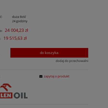
ć:
duża ilość
:
24 godziny
24 004,23 zł
o:
19 515,63 zł
:
do koszyka
.
dodaj do przechowalni
:
zapytaj o produkt