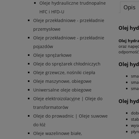
Oleje hydrauliczne trudnopalne
Opis
HFC i HFD-U
Oleje przekładniowe - przekładnie
Olej hyd
przemysłowe
Oleje przekładniowe - przekładnie
Olej hydr
oraz napęd
pojazdów
odporność 
Oleje sprężarkowe
Olej hyd
Oleje do sprężarek chłodniczych
Oleje grzewcze, nośniki ciepła
sma
Oleje maszynowe, obiegowe
smar
smar
Uniwersalne oleje obiegowe
Oleje elektroizolacyjne | Oleje do
Olej hyd
transformatorów
dobr
Oleje do prowadnic | Oleje suwowe
stab
do łóż
wyso
płyn
Oleje wazelinowe białe,