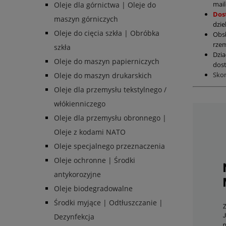
mail
Oleje dla górnictwa | Oleje do
Dos
maszyn górniczych
dzie
Oleje do cięcia szkła | Obróbka
Obs
rzem
szkła
Dzia
Oleje do maszyn papierniczych
dost
Sko
Oleje do maszyn drukarskich
Oleje dla przemysłu tekstylnego /
włókienniczego
Oleje dla przemysłu obronnego |
Oleje z kodami NATO
Oleje specjalnego przeznaczenia
Oleje ochronne | Środki
antykorozyjne
Oleje biodegradowalne
Środki myjące | Odtłuszczanie |
Dezynfekcja