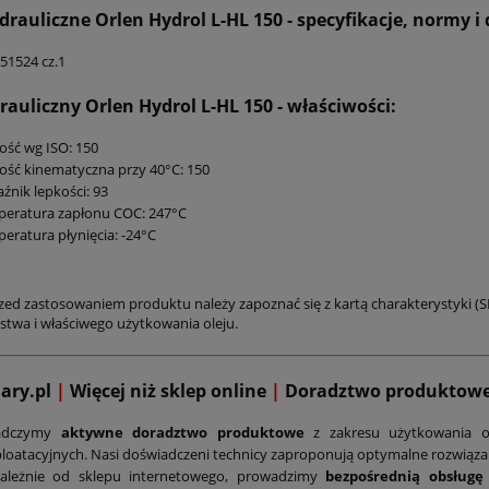
drauliczne Orlen Hydrol L-HL 150
- specyfikacje, normy i
51524 cz.1
rauliczny Orlen Hydrol L-HL 150
- właściwości:
ość wg ISO: 150
ość kinematyczna przy 40°C: 150
źnik lepkości: 93
peratura zapłonu COC: 247°C
eratura płynięcia: -24°C
zed zastosowaniem produktu należy zapoznać się z kartą charakterystyki (S
stwa i właściwego użytkowania oleju.
mary.pl
|
Więcej niż sklep online
|
D
oradztwo produktow
adczymy
aktywne doradztwo produktowe
z zakresu użytkowania o
loatacyjnych. Nasi doświadczeni technicy zaproponują optymalne rozwiąz
zależnie od sklepu internetowego, prowadzimy
bezpośrednią obsługę