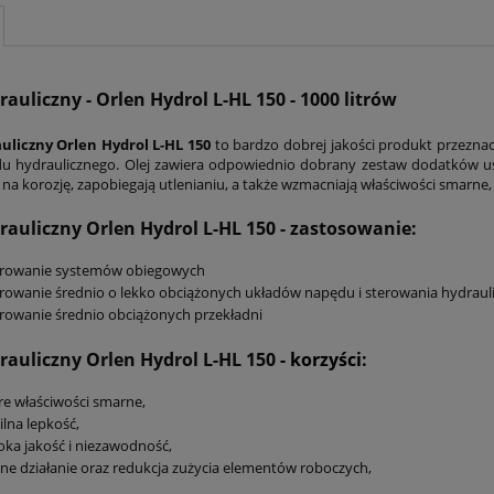
rauliczny - Orlen Hydrol L-HL 150 - 1000 litrów
auliczny Orlen Hydrol L-HL 150
to bardzo dobrej jakości produkt przezna
u hydraulicznego. Olej zawiera odpowiednio dobrany zestaw dodatków us
na korozję, zapobiegają utlenianiu, a także wzmacniają właściwości smarne
rauliczny Orlen Hydrol L-HL 150
- zastosowanie:
rowanie systemów obiegowych
owanie średnio o lekko obciążonych układów napędu i sterowania hydraul
owanie średnio obciążonych przekładni
rauliczny Orlen Hydrol L-HL 150
- korzyści:
e właściwości smarne,
ilna lepkość,
ka jakość i niezawodność,
ne działanie oraz redukcja zużycia elementów roboczych,