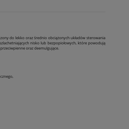
czony do lekko oraz średnio obciążonych układów sterowania
zlachetniających nisko lub bezpopiołowych, które powodują
, przeciwpienne oraz deemulgujące.
icznego,