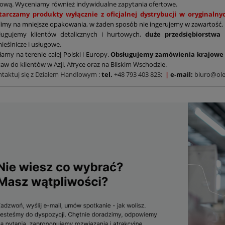
ową. Wyceniamy również indywidualne zapytania ofertowe.
tarczamy produkty wyłącznie z oficjalnej dystrybucji w oryginal
limy na mniejsze opakowania, w żaden sposób nie ingerujemy w zawartość.
ługujemy klientów detalicznych i hurtowych,
duże przedsiębiorstwa
ieślnicze i usługowe.
łamy na terenie całej Polski i Europy.
Obsługujemy zamówienia krajowe 
aw do klientów w Azji, Afryce oraz na Bliskim Wschodzie.
ntaktuj się z Działem Handlowym
:
tel.
+48 793 403 823;
|
e-mail:
biuro@ole