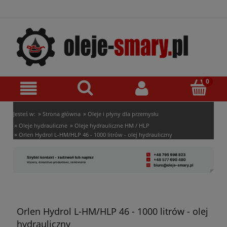
»
»
Jesteś w:
Strona główna
Oleje i płyny dla przemysłu
»
»
Oleje hydrauliczne
Oleje hydrauliczne HM / HLP
»
Orlen Hydrol L-HM/HLP 46 - 1000 litrów - olej hydrauliczny
Orlen Hydrol L-HM/HLP 46 - 1000 litrów - olej
hydrauliczny