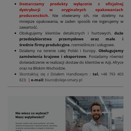
Dostarczamy produkty wyłącznie z oficjalnej
dystrybucji w oryginalnych opakowaniach
producenckich.
Nie otwieramy ich, nie dzielimy na
mniejsze opakowania, w żaden sposób nie ingerujemy w
zawartość.
Obsługujemy klientów detalicznych i hurtowych,
duże
przedsiębiorstwa przemysłowe oraz małe i
średnie firmy produkcyjne
, rzemieślnicze i usługowe.
Działamy na terenie całej Polski i Europy.
Obsługujemy
zamówienia krajowe i eksportowe
. Posiadamy również
doświadczenie w realizacji dostaw do klientów w Azji, Afryce
oraz na Bliskim Wschodzie.
Skontaktuj się z Działem Handlowym
:
tel.
+48 793 403
823;
|
e-mail:
biuro@oleje-smary.pl