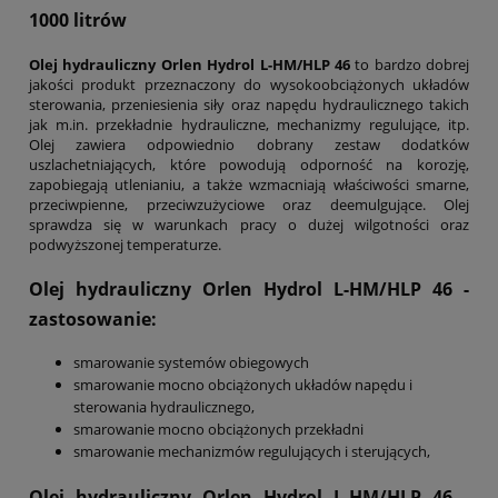
1000 litrów
Olej hydrauliczny Orlen Hydrol L-HM/HLP 46
to bardzo dobrej
jakości produkt przeznaczony do wysokoobciążonych układów
sterowania, przeniesienia siły oraz napędu hydraulicznego takich
jak m.in. przekładnie hydrauliczne, mechanizmy regulujące, itp.
Olej zawiera odpowiednio dobrany zestaw dodatków
uszlachetniających, które powodują odporność na korozję,
zapobiegają utlenianiu, a także wzmacniają właściwości smarne,
przeciwpienne, przeciwzużyciowe oraz deemulgujące. Olej
sprawdza się w warunkach pracy o dużej wilgotności oraz
podwyższonej temperaturze.
Olej hydrauliczny Orlen Hydrol L-HM/HLP 46
-
zastosowanie:
smarowanie systemów obiegowych
smarowanie mocno obciążonych układów napędu i
sterowania hydraulicznego,
smarowanie mocno obciążonych przekładni
smarowanie mechanizmów regulujących i sterujących,
Olej hydrauliczny Orlen Hydrol L-HM/HLP 46
-