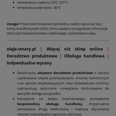
temperatura zapłonu COC: 227°C
temperatura płynięcia: -30°C
Uwaga!
Przed zastosowaniem produktu należy zapoznać się z
kartą charakterystyki (SDS), która zawiera szczegółowe informacje
dotyczące bezpieczeństwa i właściwego użytkowania oleju.
oleje-smary.pl
|
Więcej niż sklep online
|
D
oradztwo produktowe
|
Obsługa handlowa
|
Indywidualne wyceny
Świadczymy
aktywne doradztwo produktowe
z zakresu
użytkowania olejów przemysłowych, smarów technicznych
oraz płynów eksploatacyjnych. Nasi doświadczeni technicy
zaproponują optymalne rozwiązania dostosowane do
specyfiki danego przypadku.
Niezależnie od sklepu internetowego, prowadzimy
bezpośrednią obsługę handlową
. Przyjmujemy
zamówienia drogą telefoniczną i mailową. Wyceniamy
również indywidualne zapytania ofertowe.