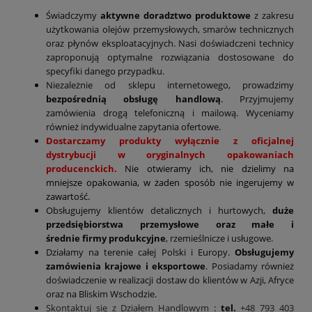
Świadczymy
aktywne doradztwo produktowe
z zakresu
użytkowania olejów przemysłowych, smarów technicznych
oraz płynów eksploatacyjnych. Nasi doświadczeni technicy
zaproponują optymalne rozwiązania dostosowane do
specyfiki danego przypadku.
Niezależnie od sklepu internetowego, prowadzimy
bezpośrednią obsługę handlową
. Przyjmujemy
zamówienia drogą telefoniczną i mailową. Wyceniamy
również indywidualne zapytania ofertowe.
Dostarczamy produkty wyłącznie z oficjalnej
dystrybucji w oryginalnych opakowaniach
producenckich.
Nie otwieramy ich, nie dzielimy na
mniejsze opakowania, w żaden sposób nie ingerujemy w
zawartość.
Obsługujemy klientów detalicznych i hurtowych,
duże
przedsiębiorstwa przemysłowe oraz małe i
średnie firmy produkcyjne
, rzemieślnicze i usługowe.
Działamy na terenie całej Polski i Europy.
Obsługujemy
zamówienia krajowe i eksportowe
. Posiadamy również
doświadczenie w realizacji dostaw do klientów w Azji, Afryce
oraz na Bliskim Wschodzie.
Skontaktuj się z Działem Handlowym
:
tel.
+48 793 403