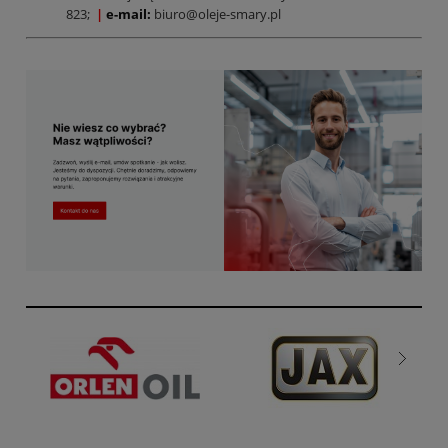
823;
|
e-mail:
biuro@oleje-smary.pl