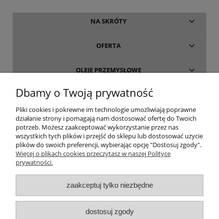
NA SKRÓTY
OFERTA
OLEJE PRZEMYSŁOWE
Dbamy o Twoją prywatność
INFORMACJE
Pliki cookies i pokrewne im technologie umożliwiają poprawne
działanie strony i pomagają nam dostosować ofertę do Twoich
O FIRMIE
potrzeb. Możesz zaakceptować wykorzystanie przez nas
wszystkich tych plików i przejść do sklepu lub dostosować użycie
plików do swoich preferencji, wybierając opcję "Dostosuj zgody".
Więcej o plikach cookies przeczytasz w naszej Polityce
prywatności.
oleje-smary.pl
| Platforma zakupowa środków smarnych firmy ALVESTA |
zaakceptuj tylko niezbędne
Oleje przemysłowe | Smary dla przemysłu spożywczego | Olej do sprężarek
| Olej hydrauliczny Fuchs | Olej transformatorowy | Olej turbinowy | Smary
dostosuj zgody
techniczne | Smary plastyczne | Smar do łożysk | Smar litowy | Smar