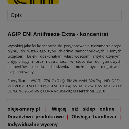
Opis
AGIP ENI Antifreeze Extra - koncentrat
Wysokiej jakości koncentrat do przygotowania niezamarzającego
płynu, do wszelkiego typu chłodnic samochodowych i innych
urządzeń. Dzięki doskonałym właściwościom antykorozyjnym,
antypieniącym oraz neutralności w stosunku do gumowych
elementów układu chłodzenia, może być długotrwale
eksploatowany.
Specyfikacje: VW TL 774 C (G11); BMW; MAN 324 Typ NF; OPEL;
VOLVO; ASTM D 3306; ASTM D 1384; ASTM D 2570; ASTM D 2809;
CUNA NC 956-16/97; CUNA NC 956-10; Maserati; MB 325.0
oleje-smary.pl
|
Więcej niż sklep online
|
D
oradztwo produktowe
|
Obsługa handlowa
|
Indywidualne wyceny