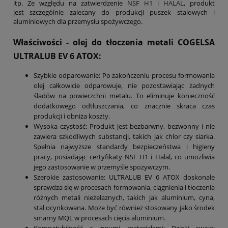
itp. Ze względu na zatwierdzenie
NSF H1 i HALAL
, produkt
jest szczególnie zalecany do produkcji puszek stalowych i
aluminiowych dla przemysłu spożywczego.
Właściwości - olej do tłoczenia metali COGELSA
ULTRALUB EV 6 ATOX:
Szybkie odparowanie: Po zakończeniu procesu formowania
olej całkowicie odparowuje, nie pozostawiając żadnych
śladów na powierzchni metalu. To eliminuje konieczność
dodatkowego odtłuszczania, co znacznie skraca czas
produkcji i obniża koszty.
Wysoka czystość: Produkt jest bezbarwny, bezwonny i nie
zawiera szkodliwych substancji, takich jak chlor czy siarka.
Spełnia najwyższe standardy bezpieczeństwa i higieny
pracy, posiadając certyfikaty NSF H1 i Halal, co umożliwia
jego zastosowanie w przemyśle spożywczym.
Szerokie zastosowanie: ULTRALUB EV 6 ATOX doskonale
sprawdza się w procesach formowania, ciągnienia i tłoczenia
różnych metali nieżelaznych, takich jak aluminium, cyna,
stal ocynkowana. Może być również stosowany jako środek
smarny MQL w procesach cięcia aluminium.
Kompatybilność z innymi materiałami: Dzięki swojej