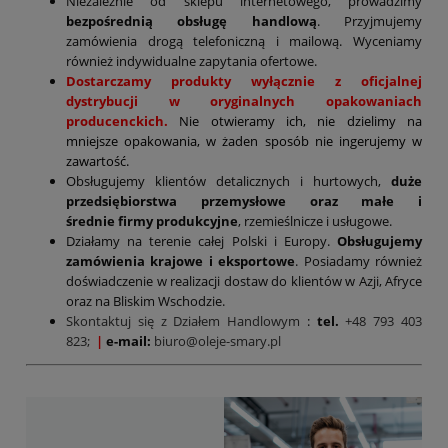
Niezależnie od sklepu internetowego, prowadzimy
bezpośrednią obsługę handlową
. Przyjmujemy
zamówienia drogą telefoniczną i mailową. Wyceniamy
również indywidualne zapytania ofertowe.
Dostarczamy produkty wyłącznie z oficjalnej
dystrybucji w oryginalnych opakowaniach
producenckich.
Nie otwieramy ich, nie dzielimy na
mniejsze opakowania, w żaden sposób nie ingerujemy w
zawartość.
Obsługujemy klientów detalicznych i hurtowych,
duże
przedsiębiorstwa przemysłowe oraz małe i
średnie firmy produkcyjne
, rzemieślnicze i usługowe.
Działamy na terenie całej Polski i Europy.
Obsługujemy
zamówienia krajowe i eksportowe
. Posiadamy również
doświadczenie w realizacji dostaw do klientów w Azji, Afryce
oraz na Bliskim Wschodzie.
Skontaktuj się z Działem Handlowym
:
tel.
+48 793 403
823;
|
e-mail:
biuro@oleje-smary.pl