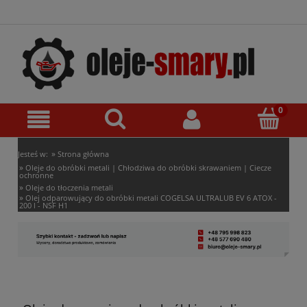
»
Jesteś w:
Strona główna
»
Oleje do obróbki metali | Chłodziwa do obróbki skrawaniem | Ciecze
ochronne
»
Oleje do tłoczenia metali
»
Olej odparowujący do obróbki metali COGELSA ULTRALUB EV 6 ATOX -
200 l - NSF H1