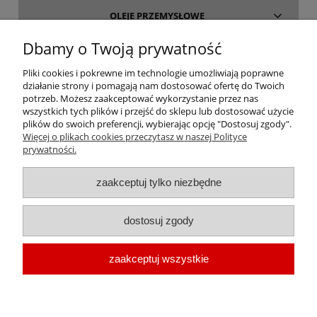
OLEJE PRZEMYSŁOWE
Dbamy o Twoją prywatność
INFORMACJE
Pliki cookies i pokrewne im technologie umożliwiają poprawne
działanie strony i pomagają nam dostosować ofertę do Twoich
O FIRMIE
potrzeb. Możesz zaakceptować wykorzystanie przez nas
wszystkich tych plików i przejść do sklepu lub dostosować użycie
plików do swoich preferencji, wybierając opcję "Dostosuj zgody".
Więcej o plikach cookies przeczytasz w naszej Polityce
prywatności.
oleje-smary.pl
| Platforma zakupowa środków smarnych firmy ALVESTA |
zaakceptuj tylko niezbędne
Oleje przemysłowe | Smary dla przemysłu spożywczego | Olej do sprężarek
| Olej hydrauliczny Fuchs | Olej transformatorowy | Olej turbinowy | Smary
dostosuj zgody
techniczne | Smary plastyczne | Smar do łożysk | Smar litowy | Smar
wapniowy | Oleje chłodnicze |
Chłodziwo do obróbki metali
| Olej do
zaakceptuj wszystkie
prowadnic | Smar Fuchs | Smar Shell | Oleje Eni AGIP | Smar JAX
pokaż pełną wersję strony