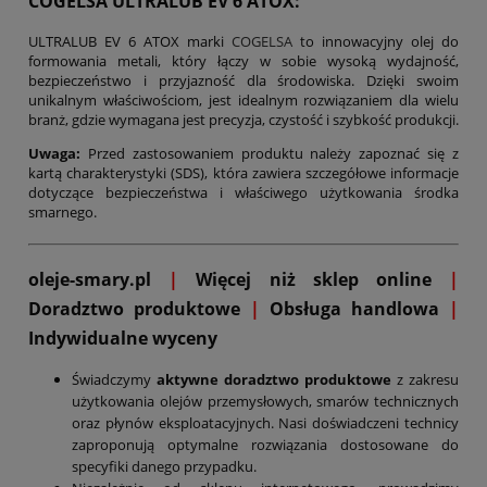
COGELSA ULTRALUB EV 6 ATOX:
ULTRALUB EV 6 ATOX marki
COGELSA
to innowacyjny olej do
formowania metali, który łączy w sobie wysoką wydajność,
bezpieczeństwo i przyjazność dla środowiska. Dzięki swoim
unikalnym właściwościom, jest idealnym rozwiązaniem dla wielu
branż, gdzie wymagana jest precyzja, czystość i szybkość produkcji.
Uwaga:
Przed zastosowaniem produktu należy zapoznać się z
kartą charakterystyki (SDS), która zawiera szczegółowe informacje
dotyczące bezpieczeństwa i właściwego użytkowania środka
smarnego.
oleje-smary.pl
|
Więcej niż sklep online
|
D
oradztwo produktowe
|
Obsługa handlowa
|
Indywidualne wyceny
Świadczymy
aktywne doradztwo produktowe
z zakresu
użytkowania olejów przemysłowych, smarów technicznych
oraz płynów eksploatacyjnych. Nasi doświadczeni technicy
zaproponują optymalne rozwiązania dostosowane do
specyfiki danego przypadku.