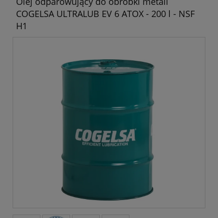
Olej odparowujący do obróbki metali
COGELSA ULTRALUB EV 6 ATOX - 200 l - NSF
H1