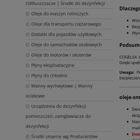
Odtłuszczacze | Środki do dezynfekcji
Dlaczeg
Oleje do maszyn rolniczych
Wsze
Oleje dla transportu ciężarowego
Bezp
Wyso
Dodatki dla pojazdów użytkowych
Oleje do samochodów osobowych
Podsumo
Oleje do motorów i skuterów
COGELSA Ul
Dzięki spe
Płyny eksploatacyjne
Uwaga:
Pr
Płyny do chłodnic
bezpieczeń
Wanny wychwytowe | Wanny
ociekowe
oleje-s
Urządzenia do dezynfekcji
Świ
eksp
pomieszczeń, zamgławiacze do
Nie
dezynfekcji
mail
Dos
Środki smarne wg Producentów