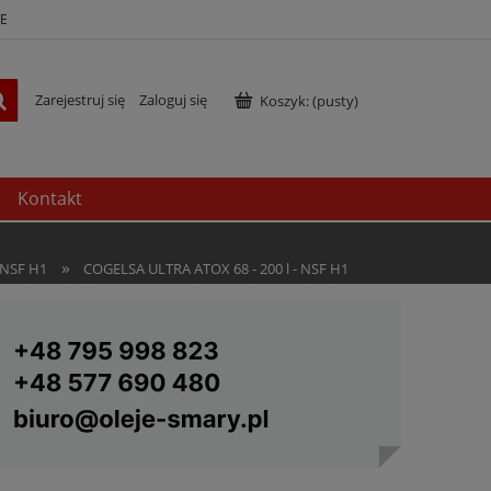
E
Zarejestruj się
Zaloguj się
Koszyk:
(pusty)
Kontakt
»
 NSF H1
COGELSA ULTRA ATOX 68 - 200 l - NSF H1