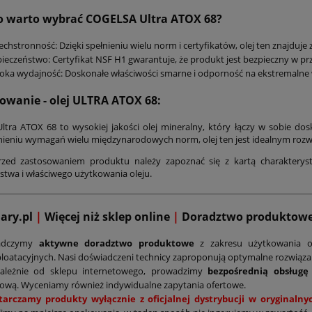
o warto wybrać COGELSA Ultra ATOX 68?
chstronność: Dzięki spełnieniu wielu norm i certyfikatów, olej ten znajduj
ieczeństwo: Certyfikat NSF H1 gwarantuje, że produkt jest bezpieczny w 
ka wydajność: Doskonałe właściwości smarne i odporność na ekstremalne 
wanie - olej ULTRA ATOX 68:
tra ATOX 68 to wysokiej jakości olej mineralny, który łączy w sobie do
łnieniu wymagań wielu międzynarodowych norm, olej ten jest idealnym rozw
zed zastosowaniem produktu należy zapoznać się z kartą charakterysty
stwa i właściwego użytkowania oleju.
mary.pl
|
Więcej niż sklep online
|
D
oradztwo produktow
adczymy
aktywne doradztwo produktowe
z zakresu użytkowania o
loatacyjnych. Nasi doświadczeni technicy zaproponują optymalne rozwiąz
zależnie od sklepu internetowego, prowadzimy
bezpośrednią obsługę
ową. Wyceniamy również indywidualne zapytania ofertowe.
tarczamy produkty wyłącznie z oficjalnej dystrybucji w oryginal