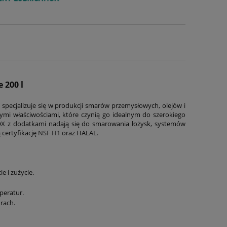
 200 l
a specjalizuje się w produkcji smarów przemysłowych, olejów i
wymi właściwościami, które czynią go idealnym do szerokiego
TOX z dodatkami nadają się do smarowania łożysk, systemów
 certyfikację
NSF H1
oraz HALAL.
e i zużycie.
peratur.
rach.