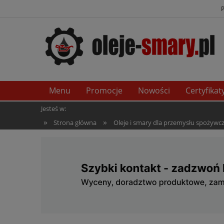
Menu
Promocje
Nowości
Certyfikat
Jesteś w:
»
»
Strona główna
Oleje i smary dla przemysłu spożywcze