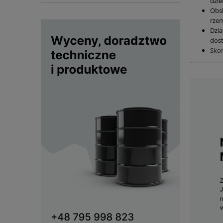
dzie
Obs
rzem
Dzia
dost
Sko