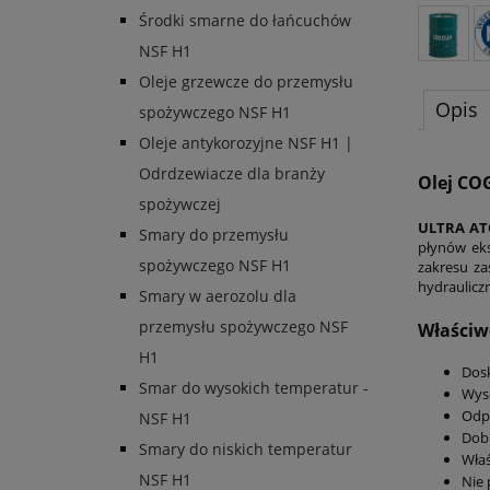
Środki smarne do łańcuchów
NSF H1
Oleje grzewcze do przemysłu
Opis
spożywczego NSF H1
Oleje antykorozyjne NSF H1 |
Odrdzewiacze dla branży
Olej CO
spożywczej
ULTRA AT
Smary do przemysłu
płynów ek
spożywczego NSF H1
zakresu za
hydraulicz
Smary w aerozolu dla
przemysłu spożywczego NSF
Właściw
H1
Dosk
Smar do wysokich temperatur -
Wyso
Odpo
NSF H1
Dobr
Smary do niskich temperatur
Właś
NSF H1
Nie 