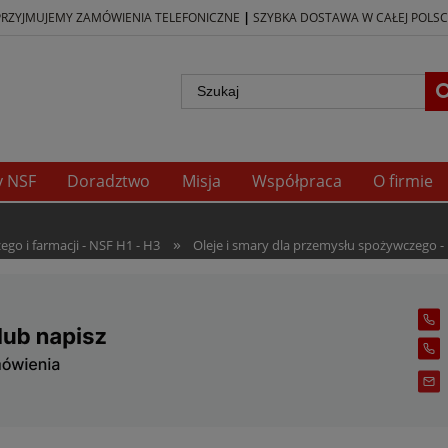
|
PRZYJMUJEMY ZAMÓWIENIA TELEFONICZNE
SZYBKA DOSTAWA W CAŁEJ POLSC
y NSF
Doradztwo
Misja
Współpraca
O firmie
»
go i farmacji - NSF H1 - H3
Oleje i smary dla przemysłu spożywczego -