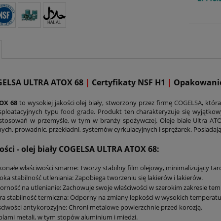
GELSA ULTRA ATOX 68
|
Certyfikaty NSF H1
|
Opakowanie
OX 68
to wysokiej jakości olej biały, stworzony przez firmę
COGELSA
, któr
sploatacyjnych typu
food grade
. Produkt ten charakteryzuje się wyjątko
stosowań w przemyśle, w tym w branży spożywczej. Oleje białe Ultra A
nych, prowadnic, przekładni, systemów cyrkulacyjnych i sprężarek. Posiadają
ości - olej biały COGELSA ULTRA ATOX 68:
onałe właściwości smarne: Tworzy stabilny film olejowy, minimalizujący tarci
ka stabilność utleniania: Zapobiega tworzeniu się lakierów i lakierów.
rność na utlenianie: Zachowuje swoje właściwości w szerokim zakresie tem
a stabilność termiczna: Odporny na zmiany lepkości w wysokich temperatu
ciwości antykorozyjne: Chroni metalowe powierzchnie przed korozją.
plami metali, w tym stopów aluminium i miedzi.