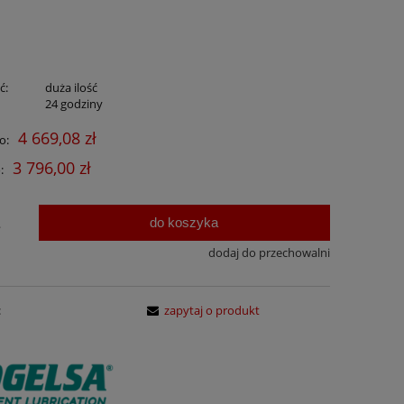
ć:
duża ilość
:
24 godziny
4 669,08 zł
o:
3 796,00 zł
:
do koszyka
.
dodaj do przechowalni
:
zapytaj o produkt