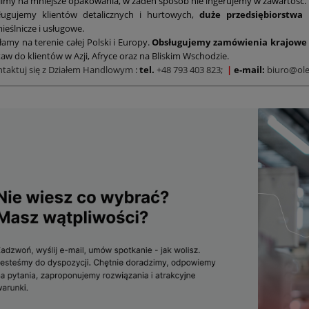
limy na mniejsze opakowania, w żaden sposób nie ingerujemy w zawartość.
ługujemy klientów detalicznych i hurtowych,
duże przedsiębiorstwa
ieślnicze i usługowe.
łamy na terenie całej Polski i Europy.
Obsługujemy zamówienia krajowe 
aw do klientów w Azji, Afryce oraz na Bliskim Wschodzie.
ntaktuj się z Działem Handlowym
:
tel.
+48 793 403 823;
|
e-mail:
biuro@ole