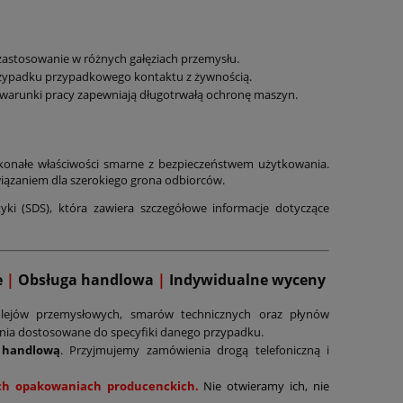
e zastosowanie w różnych gałęziach przemysłu.
przypadku przypadkowego kontaktu z żywnością.
warunki pracy zapewniają długotrwałą ochronę maszyn.
skonałe właściwości smarne z bezpieczeństwem użytkowania.
iązaniem dla szerokiego grona odbiorców.
ki (SDS), która zawiera szczegółowe informacje dotyczące
e
|
Obsługa handlowa
|
Indywidualne wyceny
lejów przemysłowych, smarów technicznych oraz płynów
ania dostosowane do specyfiki danego przypadku.
 handlową
. Przyjmujemy zamówienia drogą telefoniczną i
nych opakowaniach producenckich.
Nie otwieramy ich, nie