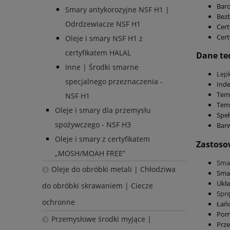
Bard
Smary antykorozyjne NSF H1 |
Bez
Odrdzewiacze NSF H1
Cert
Cert
Oleje i smary NSF H1 z
certyfikatem HALAL
Dane te
Inne | Środki smarne
Lep
specjalnego przeznaczenia -
Inde
Tem
NSF H1
Temp
Oleje i smary dla przemysłu
Speł
spożywczego - NSF H3
Bar
Oleje i smary z certyfikatem
Zastoso
„MOSH/MOAH FREE”
Smar
Oleje do obróbki metali | Chłodziwa
Smar
Ukła
do obróbki skrawaniem | Ciecze
Sprę
ochronne
Łań
Pom
Przemysłowe środki myjące |
Prze