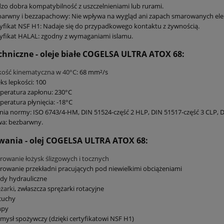
zo dobra kompatybilność z uszczelnieniami lub rurami.
barwny i bezzapachowy: Nie wpływa na wygląd ani zapach smarowanych el
yfikat NSF H1: Nadaje się do przypadkowego kontaktu z żywnością.
yfikat HALAL: zgodny z wymaganiami islamu.
chniczne - oleje białe COGELSA ULTRA ATOX 68:
kość kinematyczna w 40°C
: 68 mm²/s
ks lepkości: 100
peratura zapłonu: 230°C
eratura płynięcia: -18°C
nia normy: ISO 6743/4-HM, DIN 51524-część 2 HLP, DIN 51517-część 3 CLP, 
wa: bezbarwny.
wania - olej COGELSA ULTRA ATOX 68:
owanie łożysk ślizgowych i tocznych
owanie przekładni pracujących pod niewielkimi obciążeniami
dy hydrauliczne
żarki
, zwłaszcza sprężarki rotacyjne
cuchy
py
mysł spożywczy (dzięki certyfikatowi NSF H1)