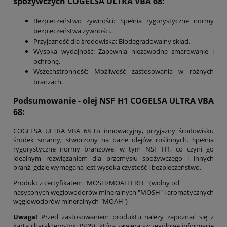
spożywczych COGELSA ULTRA VBA 68:
Bezpieczeństwo żywności: Spełnia rygorystyczne normy
bezpieczeństwa żywności.
Przyjazność dla środowiska: Biodegradowalny skład.
Wysoka wydajność: Zapewnia niezawodne smarowanie i
ochronę.
Wszechstronność: Możliwość zastosowania w różnych
branżach.
Podsumowanie - olej NSF H1 COGELSA ULTRA VBA
68:
COGELSA ULTRA VBA 68 to innowacyjny, przyjazny środowisku
środek smarny, stworzony na bazie olejów roślinnych. Spełnia
rygorystyczne normy branżowe, w tym NSF H1, co czyni go
idealnym rozwiązaniem dla przemysłu spożywczego i innych
branż, gdzie wymagana jest wysoka czystość i bezpieczeństwo.
Produkt z certyfikatem "MOSH/MOAH FREE" (wolny od
nasyconych węglowodorów mineralnych "MOSH" i aromatycznych
węglowodorów mineralnych "MOAH")
Uwaga!
Przed zastosowaniem produktu należy zapoznać się z
kartą charakterystyki (SDS), która zawiera szczegółowe informacje