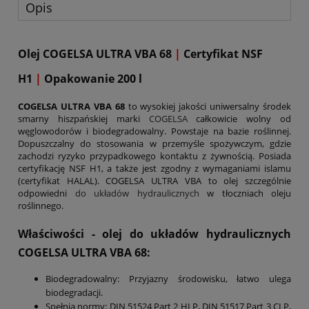
Opis
Olej COGELSA ULTRA VBA 68
|
Certyfikat NSF
H1
|
Opakowanie 200 l
COGELSA ULTRA VBA 68
to wysokiej jakości uniwersalny środek
smarny hiszpańskiej marki
COGELSA
całkowicie wolny od
węglowodorów i biodegradowalny. Powstaje na bazie roślinnej.
Dopuszczalny do stosowania w przemyśle spożywczym, gdzie
zachodzi ryzyko przypadkowego kontaktu z żywnością. Posiada
certyfikację NSF H1, a także jest zgodny z wymaganiami islamu
(certyfikat HALAL). COGELSA ULTRA VBA to olej szczególnie
odpowiedni
do układów hydraulicznych
w tłoczniach oleju
roślinnego.
Właściwości - olej do układów hydraulicznych
COGELSA ULTRA VBA 68:
Biodegradowalny: Przyjazny środowisku, łatwo ulega
biodegradacji.
Spełnia normy: DIN 51524 Part 2 HLP, DIN 51517 Part 3 CLP,