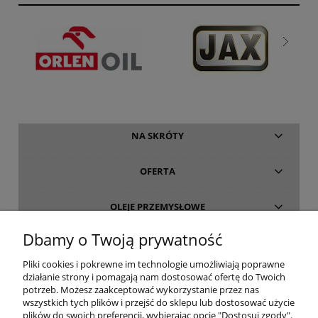
NA SKRÓTY
OFERTA
OLEJE PRZEMYSŁOWE
Dbamy o Twoją prywatność
INFORMACJE
Pliki cookies i pokrewne im technologie umożliwiają poprawne
działanie strony i pomagają nam dostosować ofertę do Twoich
O FIRMIE
potrzeb. Możesz zaakceptować wykorzystanie przez nas
wszystkich tych plików i przejść do sklepu lub dostosować użycie
plików do swoich preferencji, wybierając opcję "Dostosuj zgody".