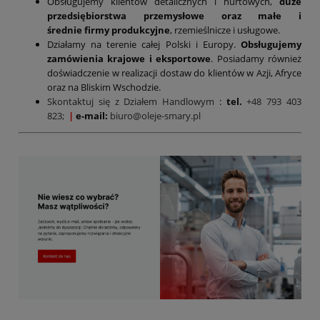
Obsługujemy klientów detalicznych i hurtowych,
duże
przedsiębiorstwa przemysłowe oraz małe i
średnie firmy produkcyjne
, rzemieślnicze i usługowe.
Działamy na terenie całej Polski i Europy.
Obsługujemy
zamówienia krajowe i eksportowe
. Posiadamy również
doświadczenie w realizacji dostaw do klientów w Azji, Afryce
oraz na Bliskim Wschodzie.
Skontaktuj się z Działem Handlowym
:
tel.
+48 793 403
823;
|
e-mail:
biuro@oleje-smary.pl