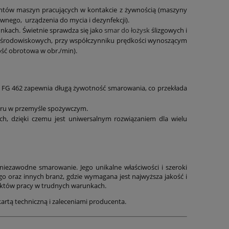
entów maszyn pracujących w kontakcie z żywnością (maszyny
nego, urządzenia do mycia i dezynfekcji).
kach. Świetnie sprawdza się jako
smar do łożysk
ślizgowych i
ch środowiskowych, przy współczynniku prędkości wynoszącym
ość obrotowa w obr./min).
 FG 462 zapewnia długą żywotność smarowania, co przekłada
aru w przemyśle spożywczym.
h, dzięki czemu jest uniwersalnym rozwiązaniem dla wielu
niezawodne smarowanie. Jego unikalne właściwości i szeroki
 oraz innych branż, gdzie wymagana jest najwyższa jakość i
nktów pracy w trudnych warunkach.
artą techniczną i zaleceniami producenta.