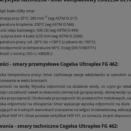
ąd: biało-żółty smar
-1
tracja przy 25°C: 285 mm
(wg ASTM D-217)
eratura kroplenia: 250°C (wg ASTM D 566)
ość oleju bazowego: 500 cSt (wg ASTM D 445)
 zużycia (test 4 kule): 0,55 mm (wg ASTM D 2266)
eratura pracy: od -20°C do +130°C (z pikami do 150°C)
oodporność w temperaturze 90°C: 0 (wg DIN 51807/T1)
dność z normą: ISO–L–XBGIB 2
ości - smary przemysłowe Cogelsa Ultraplex FG 462:
oka temperatura pracy: Smar zachowuje swoje właściwości w szerokim za
osowanie w wielu branżach.
orność na wodę: Wysoka odporność na działanie wody, co czyni go idea
zja i szczelność nawet w obecności zimnej lub gorącej wody, słonej wody i p
ka przyczepność: Doskonała przyczepność do powierzchni metalowych, zape
oka odporność na obciążenia: Smar wykazuje wysoką odporność na duże o
ujących w trudnych warunkach (narażenie na wilgoć środowiskową, wibracje, 
yfikat NSF H1: Smar posiada certyfikat NSF H1, co oznacza, że jest dopus
ania - smary techniczne Cogelsa Ultraplex FG 462: