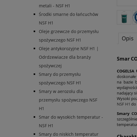
metali - NSF H1
Środki smarne do łańcuchów
NSF H1
Oleje grzewcze do przemysłu
Opis
spożywczego NSF H1
Oleje antykorozyjne NSF H1 |
Odrdzewiacze dla branży
Smar C
spożywczej
COGELSA 
Smary do przemysłu
doskonałe 
na bazie 
spożywczego NSF H1
wydajnośc
Smary w aerozolu dla
nadający s
Wysoki poz
przemysłu spożywczego NSF
NSF H1
do 
H1
Smary
CO
Smar do wysokich temperatur -
szczególn
temperatur
NSF H1
Smary do niskich temperatur
Charakt