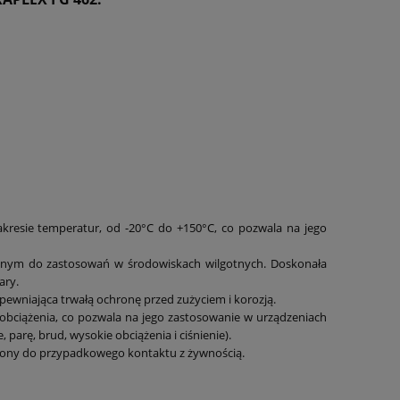
kresie temperatur, od -20°C do +150°C, co pozwala na jego
lnym do zastosowań w środowiskach wilgotnych. Doskonała
ary.
wniająca trwałą ochronę przed zużyciem i korozją.
bciążenia, co pozwala na jego zastosowanie w urządzeniach
parę, brud, wysokie obciążenia i ciśnienie).
zczony do przypadkowego kontaktu z żywnością.