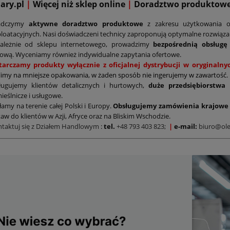
mary.pl
|
Więcej niż sklep online
|
D
oradztwo produktow
adczymy
aktywne doradztwo produktowe
z zakresu użytkowania o
loatacyjnych. Nasi doświadczeni technicy zaproponują optymalne rozwiąz
zależnie od sklepu internetowego, prowadzimy
bezpośrednią obsługę
ową. Wyceniamy również indywidualne zapytania ofertowe.
tarczamy produkty wyłącznie z oficjalnej dystrybucji w oryginal
limy na mniejsze opakowania, w żaden sposób nie ingerujemy w zawartość.
ługujemy klientów detalicznych i hurtowych,
duże przedsiębiorstwa
ieślnicze i usługowe.
łamy na terenie całej Polski i Europy.
Obsługujemy zamówienia krajowe 
aw do klientów w Azji, Afryce oraz na Bliskim Wschodzie.
ntaktuj się z Działem Handlowym
:
tel.
+48 793 403 823;
|
e-mail:
biuro@ole