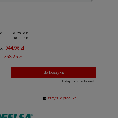
ć:
duża ilość
:
48 godzin
944,96 zł
o:
768,26 zł
:
do koszyka
.
dodaj do przechowalni
:
zapytaj o produkt