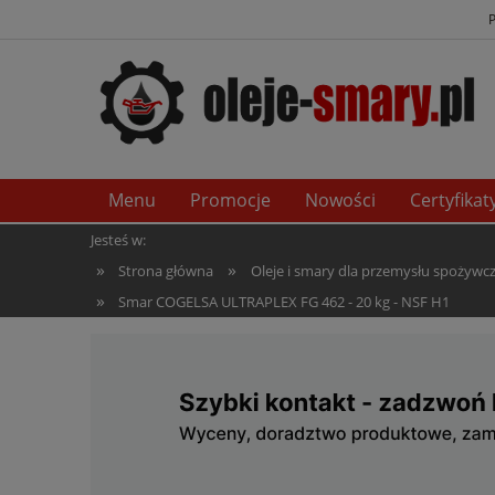
Menu
Promocje
Nowości
Certyfikat
Jesteś w:
»
»
Strona główna
Oleje i smary dla przemysłu spożywcze
»
Smar COGELSA ULTRAPLEX FG 462 - 20 kg - NSF H1