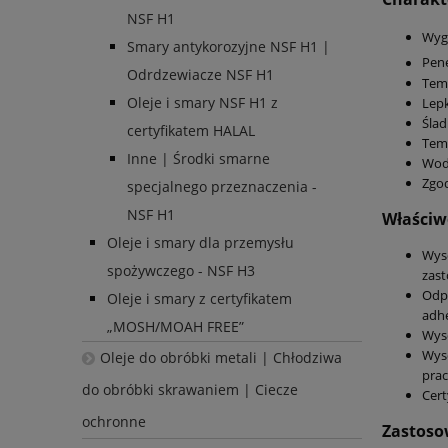
NSF H1
Wygl
Smary antykorozyjne NSF H1 |
Pene
Odrdzewiacze NSF H1
Temp
Oleje i smary NSF H1 z
Lepk
Ślad
certyfikatem HALAL
Temp
Inne | Środki smarne
Wod
Zgo
specjalnego przeznaczenia -
NSF H1
Właściw
Oleje i smary dla przemysłu
Wys
spożywczego - NSF H3
zast
Odp
Oleje i smary z certyfikatem
adhe
„MOSH/MOAH FREE”
Wyso
Wys
Oleje do obróbki metali | Chłodziwa
prac
do obróbki skrawaniem | Ciecze
Cert
ochronne
Zastosow