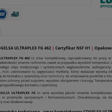
OGELSA ULTRAPLEX FG 462
|
Certyfikat NSF H1
|
Opakowa
ULTRAPLEX FG 462
to smar kompleksowy, zaprojektowany do pracy w e
właściwości smarne i ochronne, nawet w przypadku wysokich temperatur, 
białego oleju medycznego i syntetycznych węglowodorów, wzbogacony
i, m.in. zastosowano tu zagęszczacz mydlany, który wykazuje wysoką 
ię do kontaktu z żywnością
smar techniczny
do smarowania punktów o moż
iom ochrony przed zużyciem, wysokim obciążeniem i korozją. Temperatur
przypadkowego kontaktu z żywnością.
GELSA
ULTRAPLEX FG
to seria wysokiej jakości smarów kompleksowy
ie w przemyśle spożywczym i farmaceutycznym. Charakteryzują się do
y oraz działanie wody.
erystyka techniczna - smar kompleksowy COGELSA ULTR