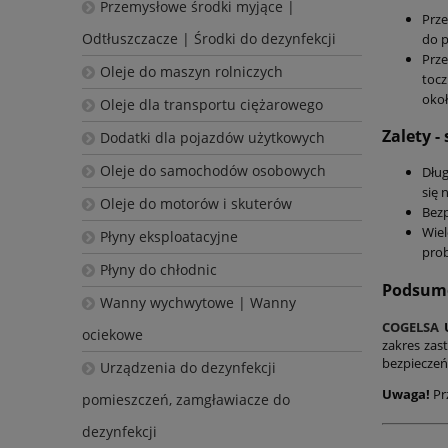
Przemysłowe środki myjące |
Prz
Odtłuszczacze | Środki do dezynfekcji
do p
Prze
Oleje do maszyn rolniczych
tocz
okoł
Oleje dla transportu ciężarowego
Zalety -
Dodatki dla pojazdów użytkowych
Oleje do samochodów osobowych
Dług
się 
Oleje do motorów i skuterów
Bezp
Wie
Płyny eksploatacyjne
pro
Płyny do chłodnic
Podsumo
Wanny wychwytowe | Wanny
COGELSA
ociekowe
zakres zas
bezpieczeń
Urządzenia do dezynfekcji
Uwaga!
Pr
pomieszczeń, zamgławiacze do
dezynfekcji