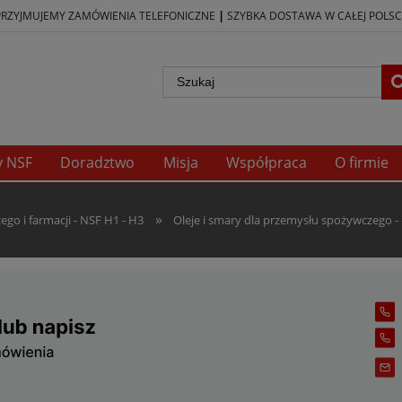
|
PRZYJMUJEMY ZAMÓWIENIA TELEFONICZNE
SZYBKA DOSTAWA W CAŁEJ POLSC
y NSF
Doradztwo
Misja
Współpraca
O firmie
»
go i farmacji - NSF H1 - H3
Oleje i smary dla przemysłu spożywczego -