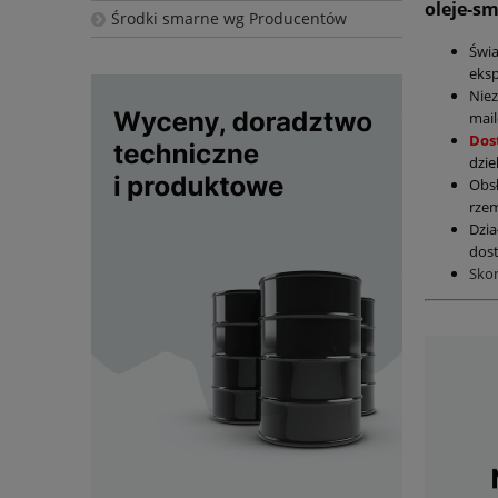
oleje-s
Środki smarne wg Producentów
Świ
eksp
Nie
mail
Dos
dzie
Obs
rzem
Dzia
dost
Sko