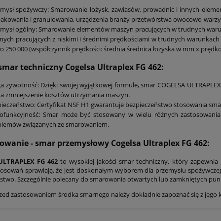
emysł spożywczy: Smarowanie łożysk, zawiasów, prowadnic i innych elem
akowania i granulowania, urządzenia branży przetwórstwa owocowo-warzyw
mysł ogólny: Smarowanie elementów maszyn pracujących w trudnych warun
nych pracujących z niskimi i średnimi prędkościami w trudnych warunka
o 250 000 (współczynnik prędkości: średnia średnica łożyska w mm x prędk
 smar techniczny Cogelsa Ultraplex FG 462:
a żywotność: Dzięki swojej wyjątkowej formule, smar COGELSA ULTRAPLEX
na zmniejszenie kosztów utrzymania maszyn.
ieczeństwo: Certyfikat NSF H1 gwarantuje bezpieczeństwo stosowania sm
lofunkcyjność: Smar może być stosowany w wielu różnych zastosowaniac
blemów związanych ze smarowaniem.
wanie - smar przemysłowy Cogelsa Ultraplex FG 462:
ULTRAPLEX FG 462
to wysokiej jakości smar techniczny, który zapewnia 
tosowań sprawiają, że jest doskonałym wyborem dla przemysłu spożywczego
stwo. Szczególnie polecany do smarowania otwartych lub zamkniętych pu
zed zastosowaniem środka smarnego należy dokładnie zapoznać się z jego k