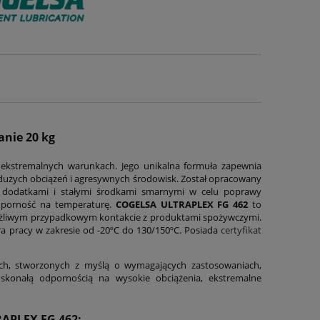
nie 20 kg
kstremalnych warunkach. Jego unikalna formuła zapewnia
dużych obciążeń i agresywnych środowisk. Został opracowany
 dodatkami i stałymi środkami smarnymi w celu poprawy
odporność na temperaturę.
COGELSA ULTRAPLEX FG 462
to
liwym przypadkowym kontakcie z produktami spożywczymi.
a pracy w zakresie od -20ºC do 130/150ºC. Posiada
certyfikat
ch, stworzonych z myślą o wymagających zastosowaniach,
skonałą odpornością na wysokie obciążenia, ekstremalne
APLEX FG 462: