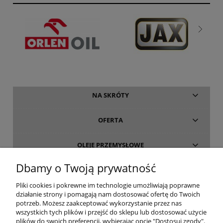
NA SKRÓTY
OFERTA
OLEJE PRZEMYSŁOWE
Dbamy o Twoją prywatność
INFORMACJE
Pliki cookies i pokrewne im technologie umożliwiają poprawne
działanie strony i pomagają nam dostosować ofertę do Twoich
O FIRMIE
potrzeb. Możesz zaakceptować wykorzystanie przez nas
wszystkich tych plików i przejść do sklepu lub dostosować użycie
plików do swoich preferencji, wybierając opcję "Dostosuj zgody".