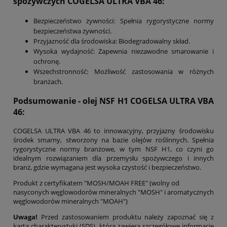
spożywczych COGELSA ULTRA VBA 46:
Bezpieczeństwo żywności: Spełnia rygorystyczne normy
bezpieczeństwa żywności.
Przyjazność dla środowiska: Biodegradowalny skład.
Wysoka wydajność: Zapewnia niezawodne smarowanie i
ochronę.
Wszechstronność: Możliwość zastosowania w różnych
branżach.
Podsumowanie - olej NSF H1 COGELSA ULTRA VBA
46:
COGELSA ULTRA VBA 46 to innowacyjny, przyjazny środowisku
środek smarny, stworzony na bazie olejów roślinnych. Spełnia
rygorystyczne normy branżowe, w tym NSF H1, co czyni go
idealnym rozwiązaniem dla przemysłu spożywczego i innych
branż, gdzie wymagana jest wysoka czystość i bezpieczeństwo.
Produkt z certyfikatem "MOSH/MOAH FREE" (wolny od
nasyconych węglowodorów mineralnych "MOSH" i aromatycznych
węglowodorów mineralnych "MOAH")
Uwaga!
Przed zastosowaniem produktu należy zapoznać się z
kartą charakterystyki (SDS), która zawiera szczegółowe informacje