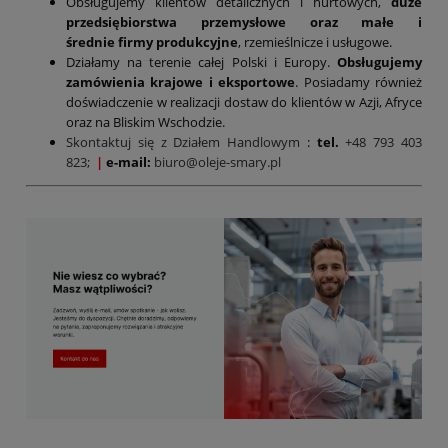
Obsługujemy klientów detalicznych i hurtowych,
duże
przedsiębiorstwa przemysłowe oraz małe i
średnie firmy produkcyjne
, rzemieślnicze i usługowe.
Działamy na terenie całej Polski i Europy.
Obsługujemy
zamówienia krajowe i eksportowe
. Posiadamy również
doświadczenie w realizacji dostaw do klientów w Azji, Afryce
oraz na Bliskim Wschodzie.
Skontaktuj się z Działem Handlowym
:
tel.
+48 793 403
823;
|
e-mail:
biuro@oleje-smary.pl