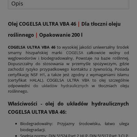
Opis
Olej COGELSA ULTRA VBA 46
|
Dla tłoczni oleju
roślinnego
|
Opakowanie 200 l
COGELSA ULTRA VBA 46
to wysokiej jakości uniwersalny środek
smarny hiszpańskiej marki
COGELSA
całkowicie wolny od
węglowodorów i biodegradowalny. Powstaje na bazie roślinnej.
Dopuszczalny do stosowania w przemyśle spożywczym, gdzie
zachodzi ryzyko przypadkowego kontaktu z żywnością. Posiada
certyfikację NSF H1, a także jest zgodny z wymaganiami islamu
(certyfikat HALAL). COGELSA ULTRA VBA to olej szczególnie
odpowiedni
do układów hydraulicznych
w tłoczniach oleju
roślinnego.
Właściwości - olej do układów hydraulicznych
COGELSA ULTRA VBA 46:
Biodegradowalny: Przyjazny środowisku, łatwo ulega
biodegradacji.
Spełnia normy: DIN 51524 Part 2 HLP, DIN 51517 Part 3 CLP,