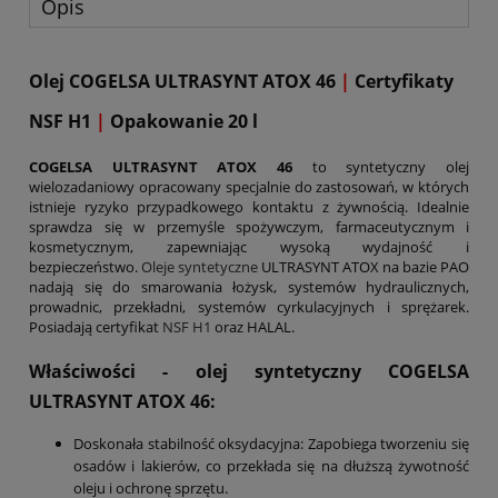
Opis
Olej COGELSA ULTRASYNT ATOX 46
|
Certyfikaty
NSF H1
|
Opakowanie 20 l
COGELSA ULTRASYNT ATOX 46
to syntetyczny olej
wielozadaniowy opracowany specjalnie do zastosowań, w których
istnieje ryzyko przypadkowego kontaktu z żywnością. Idealnie
sprawdza się w przemyśle spożywczym, farmaceutycznym i
kosmetycznym, zapewniając wysoką wydajność i
bezpieczeństwo.
Oleje syntetyczne
ULTRASYNT ATOX na bazie PAO
nadają się do smarowania łożysk, systemów hydraulicznych,
prowadnic, przekładni, systemów cyrkulacyjnych i sprężarek.
Posiadają certyfikat
NSF H1
oraz HALAL.
Właściwości - olej syntetyczny COGELSA
ULTRASYNT ATOX 46:
Doskonała stabilność oksydacyjna: Zapobiega tworzeniu się
osadów i lakierów, co przekłada się na dłuższą żywotność
oleju i ochronę sprzętu.