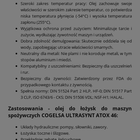
Szeroki zakres temperatur pracy: Olej zachowuje swoje
właściwości w szerokim zakresie temperatur, co potwierdza
niska temperatura płynięcia (-54°C) i wysoka temperatura
zapłonu (255°C).
Wyjątkowa ochrona przed zużyciem: Minimalizuje tarcie i
zużycie, wydłużając żywotność maszyn i urządzeń.
Dobra zdolność demulgowania: Skutecznie oddziela się od
wody, zapobiegając utracie właściwości smarnych.
Neutralny dla metali: Nie plami i nie koroduje metali, w tym
stopów aluminium i miedzi.
Kompatybilny z uszczelnieniami: Bezpieczny dla uszczelnień
i rur.
Bezpieczny dla żywności: Zatwierdzony przez FDA do
przypadkowego kontaktu z żywnością.
Spełnia normy: DIN 51524 Part 2 HLP, HF-0; DIN 51517 Part
3 CLP, ISO 6743/6 - CKS; DIN 51506 VDL; NSF-H1; HALAL.
Zastosowania - olej do łożysk do maszyn
spożywczych COGELSA ULTRASYNT ATOX 46:
Układy hydrauliczne: pompy, siłowniki, zawory.
Łożyska: toczne i ślizgowe.
Przekładnie: zębate, łańcuchowe.