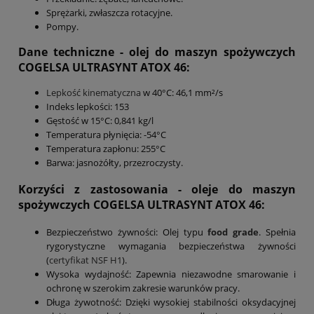
Sprężarki, zwłaszcza rotacyjne.
Pompy.
Dane techniczne - olej do maszyn spożywczych
COGELSA ULTRASYNT ATOX 46:
Lepkość kinematyczna
w 40°C: 46,1 mm²/s
Indeks lepkości: 153
Gęstość w 15°C: 0,841 kg/l
Temperatura płynięcia: -54°C
Temperatura zapłonu: 255°C
Barwa: jasnożółty, przezroczysty.
Korzyści z zastosowania - oleje do maszyn
spożywczych COGELSA ULTRASYNT ATOX 46:
Bezpieczeństwo żywności: Olej typu
food grade
. Spełnia
rygorystyczne wymagania bezpieczeństwa żywności
(
certyfikat NSF H1
).
Wysoka wydajność: Zapewnia niezawodne smarowanie i
ochronę w szerokim zakresie warunków pracy.
Długa żywotność: Dzięki wysokiej stabilności oksydacyjnej