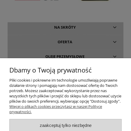
NA SKRÓTY
OFERTA
OLEJE PRZEMYSŁOWE
Dbamy o Twoją prywatność
INFORMACJE
Pliki cookies i pokrewne im technologie umożliwiają poprawne
działanie strony i pomagają nam dostosować ofertę do Twoich
O FIRMIE
potrzeb. Możesz zaakceptować wykorzystanie przez nas
wszystkich tych plików i przejść do sklepu lub dostosować użycie
plików do swoich preferencji, wybierając opcję "Dostosuj zgody".
Więcej o plikach cookies przeczytasz w naszej Polityce
prywatności.
oleje-smary.pl
| Platforma zakupowa środków smarnych firmy ALVESTA |
zaakceptuj tylko niezbędne