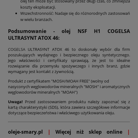
olej ten może być stosowany przez długi czas, co zmniejsza
koszty eksploatacji.
Wszechstronność: Nadaje się do różnorodnych zastosowań
w wielu branżach.
Podsumowanie - olej NSF H1 COGELSA
ULTRASYNT ATOX 46:
COGELSA
ULTRASYNT ATOX 46 to doskonały wybór dla firm
poszukujących wydajnego i bezpiecznego oleju syntetycznego.
Jego właściwości i certyfikaty sprawiają, że jest to idealne
rozwiązanie dla przemysłu spożywczego i innych branż, gdzie
wymagany jest kontakt z żywnością.
Produkt z certyfikatem "MOSH/MOAH FREE" (wolny od
nasyconych węglowodorów mineralnych "MOSH" i aromatycznych
węglowodorów mineralnych "MOAH")
Uwaga!
Przed zastosowaniem produktu należy zapoznać się z
kartą charakterystyki (SDS), która zawiera szczegółowe informacje
dotyczące bezpieczeństwa i właściwego użytkowania oleju.
oleje-smary.pl
|
Więcej niż sklep online
|