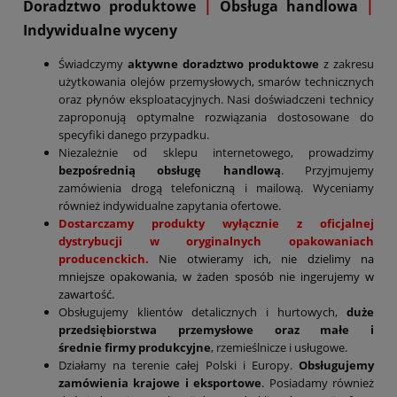
D
oradztwo produktowe
|
Obsługa handlowa
|
Indywidualne wyceny
Świadczymy
aktywne doradztwo produktowe
z zakresu
użytkowania olejów przemysłowych, smarów technicznych
oraz płynów eksploatacyjnych. Nasi doświadczeni technicy
zaproponują optymalne rozwiązania dostosowane do
specyfiki danego przypadku.
Niezależnie od sklepu internetowego, prowadzimy
bezpośrednią obsługę handlową
. Przyjmujemy
zamówienia drogą telefoniczną i mailową. Wyceniamy
również indywidualne zapytania ofertowe.
Dostarczamy produkty wyłącznie z oficjalnej
dystrybucji w oryginalnych opakowaniach
producenckich.
Nie otwieramy ich, nie dzielimy na
mniejsze opakowania, w żaden sposób nie ingerujemy w
zawartość.
Obsługujemy klientów detalicznych i hurtowych,
duże
przedsiębiorstwa przemysłowe oraz małe i
średnie firmy produkcyjne
, rzemieślnicze i usługowe.
Działamy na terenie całej Polski i Europy.
Obsługujemy
zamówienia krajowe i eksportowe
. Posiadamy również