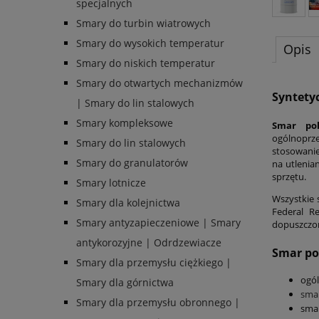
specjalnych
Smary do turbin wiatrowych
Smary do wysokich temperatur
Opis
Smary do niskich temperatur
Smary do otwartych mechanizmów
Syntety
| Smary do lin stalowych
Smary kompleksowe
Smar po
ogólnoprz
Smary do lin stalowych
stosowanie
Smary do granulatorów
na utlenia
sprzętu.
Smary lotnicze
Wszystkie 
Smary dla kolejnictwa
Federal R
Smary antyzapieczeniowe | Smary
dopuszczo
antykorozyjne | Odrdzewiacze
Smar po
Smary dla przemysłu ciężkiego |
ogó
Smary dla górnictwa
sma
Smary dla przemysłu obronnego |
smar