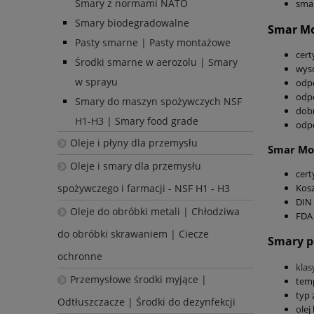
Smary z normami NATO
smar
Smary biodegradowalne
Smar Mo
Pasty smarne | Pasty montażowe
cert
Środki smarne w aerozolu | Smary
wyso
w sprayu
odpo
odpo
Smary do maszyn spożywczych NSF
dobr
H1-H3 | Smary food grade
odpo
Oleje i płyny dla przemysłu
Smar Mo
Oleje i smary dla przemysłu
cert
spożywczego i farmacji - NSF H1 - H3
Kosz
DIN 
Oleje do obróbki metali | Chłodziwa
FDA 
do obróbki skrawaniem | Ciecze
Smary p
ochronne
klas
Przemysłowe środki myjące |
temp
typ 
Odtłuszczacze | Środki do dezynfekcji
olej