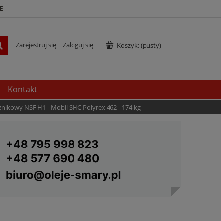
E
Zarejestruj się
Zaloguj się
Koszyk:
(pusty)
Kontakt
nikowy NSF H1 - Mobil SHC Polyrex 462 - 174 kg