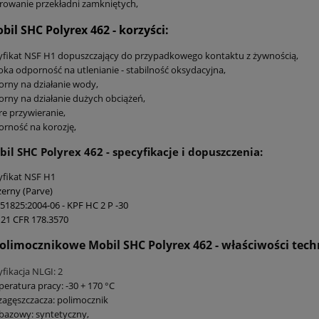
owanie przekładni zamkniętych,
bil SHC Polyrex 462
- korzyści:
yfikat NSF H1 dopuszczający do przypadkowego kontaktu z żywnością,
ka odporność na utlenianie - stabilność oksydacyjna,
rny na działanie wody,
rny na działanie dużych obciążeń,
e przywieranie,
rność na korozję,
bil SHC Polyrex 462
- specyfikacje i dopuszczenia:
yfikat NSF H1
erny (Parve
)
51825:2004-06 - KPF HC 2 P -30
21 CFR 178.3570
olimocznikowe Mobil SHC Polyrex 462 - właściwości tech
yfikacja NLGI: 2
eratura pracy: -30 + 170 °C
zagęszczacza: polimocznik
 bazowy: syntetyczny,