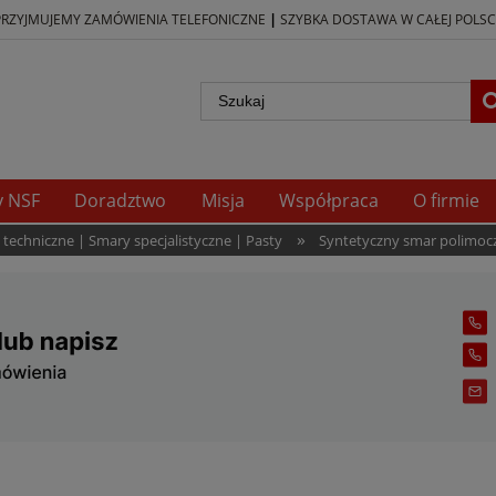
|
PRZYJMUJEMY ZAMÓWIENIA TELEFONICZNE
SZYBKA DOSTAWA W CAŁEJ POLSC
y NSF
Doradztwo
Misja
Współpraca
O firmie
»
echniczne | Smary specjalistyczne | Pasty
Syntetyczny smar polimocz