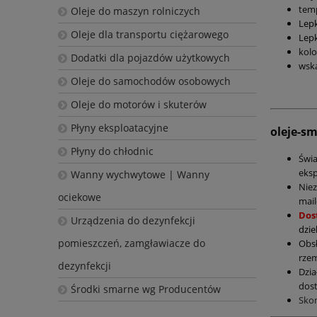
temp
Oleje do maszyn rolniczych
Lepk
Oleje dla transportu ciężarowego
Lepk
kolo
Dodatki dla pojazdów użytkowych
wska
Oleje do samochodów osobowych
Oleje do motorów i skuterów
Płyny eksploatacyjne
oleje-s
Płyny do chłodnic
Świ
eksp
Wanny wychwytowe | Wanny
Nie
ociekowe
mail
Dos
Urządzenia do dezynfekcji
dzie
pomieszczeń, zamgławiacze do
Obs
rzem
dezynfekcji
Dzia
dost
Środki smarne wg Producentów
Sko