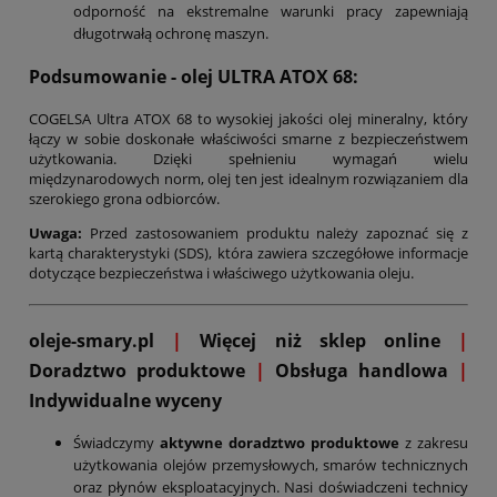
odporność na ekstremalne warunki pracy zapewniają
długotrwałą ochronę maszyn.
Podsumowanie - olej ULTRA ATOX 68:
COGELSA Ultra ATOX 68 to wysokiej jakości olej mineralny, który
łączy w sobie doskonałe właściwości smarne z bezpieczeństwem
użytkowania. Dzięki spełnieniu wymagań wielu
międzynarodowych norm, olej ten jest idealnym rozwiązaniem dla
szerokiego grona odbiorców.
Uwaga:
Przed zastosowaniem produktu należy zapoznać się z
kartą charakterystyki (SDS), która zawiera szczegółowe informacje
dotyczące bezpieczeństwa i właściwego użytkowania oleju.
oleje-smary.pl
|
Więcej niż sklep online
|
D
oradztwo produktowe
|
Obsługa handlowa
|
Indywidualne wyceny
Świadczymy
aktywne doradztwo produktowe
z zakresu
użytkowania olejów przemysłowych, smarów technicznych
oraz płynów eksploatacyjnych. Nasi doświadczeni technicy