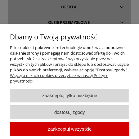
OFERTA
OLEJE PRZEMYSŁOWE
Dbamy o Twoją prywatność
INFORMACJE
Pliki cookies i pokrewne im technologie umożliwiają poprawne
działanie strony i pomagają nam dostosować ofertę do Twoich
O FIRMIE
potrzeb. Możesz zaakceptować wykorzystanie przez nas
wszystkich tych plików i przejść do sklepu lub dostosować użycie
plików do swoich preferencji, wybierając opcję "Dostosuj zgody".
Więcej o plikach cookies przeczytasz w naszej Polityce
prywatności.
oleje-smary.pl
| Platforma zakupowa środków smarnych firmy ALVESTA |
zaakceptuj tylko niezbędne
Oleje przemysłowe | Smary dla przemysłu spożywczego | Olej do sprężarek
| Olej hydrauliczny Fuchs | Olej transformatorowy | Olej turbinowy | Smary
dostosuj zgody
techniczne | Smary plastyczne | Smar do łożysk | Smar litowy | Smar
wapniowy | Oleje chłodnicze |
Chłodziwo do obróbki metali
| Olej do
zaakceptuj wszystkie
prowadnic | Smar Fuchs | Smar Shell | Oleje Eni AGIP | Smar JAX