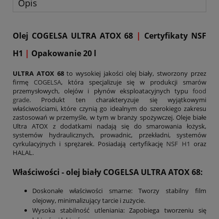
Opis
Olej COGELSA ULTRA ATOX 68
|
Certyfikaty NSF
H1
|
Opakowanie 20 l
ULTRA ATOX 68
to wysokiej jakości olej biały, stworzony przez
firmę
COGELSA
, która specjalizuje się w produkcji smarów
przemysłowych, olejów i płynów eksploatacyjnych typu
food
grade
. Produkt ten charakteryzuje się wyjątkowymi
właściwościami, które czynią go idealnym do szerokiego zakresu
zastosowań w przemyśle, w tym w branży spożywczej. Oleje białe
Ultra ATOX z dodatkami nadają się do smarowania łożysk,
systemów hydraulicznych, prowadnic, przekładni, systemów
cyrkulacyjnych i sprężarek. Posiadają certyfikację
NSF H1
oraz
HALAL.
Właściwości - olej biały COGELSA ULTRA ATOX 68:
Doskonałe właściwości smarne: Tworzy stabilny film
olejowy, minimalizujący tarcie i zużycie.
Wysoka stabilność utleniania: Zapobiega tworzeniu się