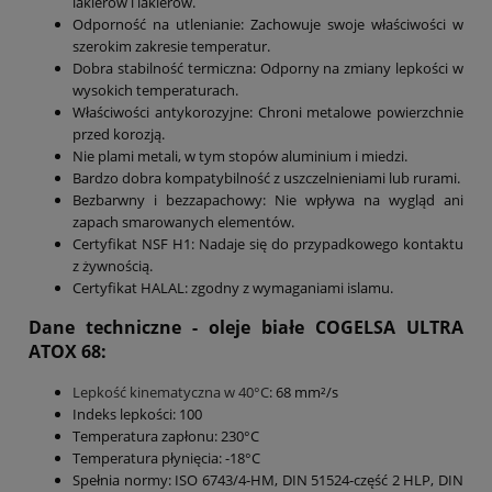
lakierów i lakierów.
Odporność na utlenianie: Zachowuje swoje właściwości w
szerokim zakresie temperatur.
Dobra stabilność termiczna: Odporny na zmiany lepkości w
wysokich temperaturach.
Właściwości antykorozyjne: Chroni metalowe powierzchnie
przed korozją.
Nie plami metali, w tym stopów aluminium i miedzi.
Bardzo dobra kompatybilność z uszczelnieniami lub rurami.
Bezbarwny i bezzapachowy: Nie wpływa na wygląd ani
zapach smarowanych elementów.
Certyfikat NSF H1: Nadaje się do przypadkowego kontaktu
z żywnością.
Certyfikat HALAL: zgodny z wymaganiami islamu.
Dane techniczne - oleje białe COGELSA ULTRA
ATOX 68:
Lepkość kinematyczna w 40°C
: 68 mm²/s
Indeks lepkości: 100
Temperatura zapłonu: 230°C
Temperatura płynięcia: -18°C
Spełnia normy: ISO 6743/4-HM, DIN 51524-część 2 HLP, DIN