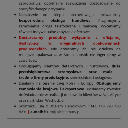
zaproponują optymalne rozwiązania dostosowane do
specyfiki danego przypadku.
Niezależnie od sklepu internetowego, prowadzimy
bezpośrednią obsługę handlową
. Przyjmujemy
zamówienia drogą telefoniczną i mailową. Wyceniamy
również indywidualne zapytania ofertowe.
Dostarczamy produkty wyłącznie z oficjalnej
dystrybucji w oryginalnych opakowaniach
producenckich.
Nie otwieramy ich, nie dzielimy na
mniejsze opakowania, w żaden sposób nie ingerujemy w
zawartość.
Obsługujemy klientów detalicznych i hurtowych,
duże
przedsiębiorstwa przemysłowe oraz małe i
średnie firmy produkcyjne
, rzemieślnicze i usługowe.
Działamy na terenie całej Polski i Europy.
Obsługujemy
zamówienia krajowe i eksportowe
. Posiadamy również
doświadczenie w realizacji dostaw do klientów w Azji, Afryce
oraz na Bliskim Wschodzie.
Skontaktuj się z Działem Handlowym
:
tel.
+48 793 403
823;
|
e-mail:
biuro@oleje-smary.pl