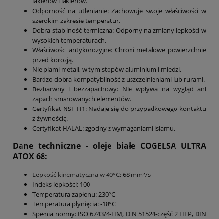
lakierów i lakierów.
Odporność na utlenianie: Zachowuje swoje właściwości w
szerokim zakresie temperatur.
Dobra stabilność termiczna: Odporny na zmiany lepkości w
wysokich temperaturach.
Właściwości antykorozyjne: Chroni metalowe powierzchnie
przed korozją.
Nie plami metali, w tym stopów aluminium i miedzi.
Bardzo dobra kompatybilność z uszczelnieniami lub rurami.
Bezbarwny i bezzapachowy: Nie wpływa na wygląd ani
zapach smarowanych elementów.
Certyfikat NSF H1: Nadaje się do przypadkowego kontaktu
z żywnością.
Certyfikat HALAL: zgodny z wymaganiami islamu.
Dane techniczne - oleje białe COGELSA ULTRA
ATOX 68:
Lepkość kinematyczna w 40°C
: 68 mm²/s
Indeks lepkości: 100
Temperatura zapłonu: 230°C
Temperatura płynięcia: -18°C
Spełnia normy: ISO 6743/4-HM, DIN 51524-część 2 HLP, DIN