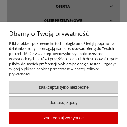
OFERTA
OLEJE PRZEMYSŁOWE
Dbamy o Twoją prywatność
INFORMACJE
Pliki cookies i pokrewne im technologie umożliwiają poprawne
działanie strony i pomagają nam dostosować ofertę do Twoich
O FIRMIE
potrzeb. Możesz zaakceptować wykorzystanie przez nas
wszystkich tych plików i przejść do sklepu lub dostosować użycie
plików do swoich preferencji, wybierając opcję "Dostosuj zgody".
Więcej o plikach cookies przeczytasz w naszej Polityce
prywatności.
oleje-smary.pl
| Platforma zakupowa środków smarnych firmy ALVESTA |
zaakceptuj tylko niezbędne
Oleje przemysłowe | Smary dla przemysłu spożywczego | Olej do sprężarek
| Olej hydrauliczny Fuchs | Olej transformatorowy | Olej turbinowy | Smary
dostosuj zgody
techniczne | Smary plastyczne | Smar do łożysk | Smar litowy | Smar
wapniowy | Oleje chłodnicze |
Chłodziwo do obróbki metali
| Olej do
zaakceptuj wszystkie
prowadnic | Smar Fuchs | Smar Shell | Oleje Eni AGIP | Smar JAX