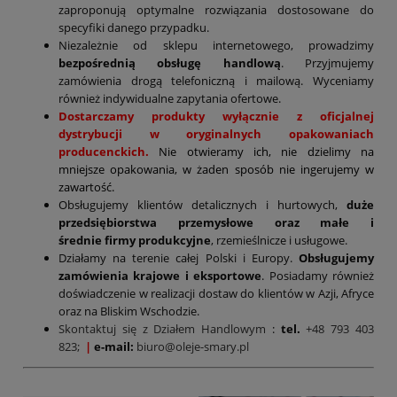
zaproponują optymalne rozwiązania dostosowane do
specyfiki danego przypadku.
Niezależnie od sklepu internetowego, prowadzimy
bezpośrednią obsługę handlową
. Przyjmujemy
zamówienia drogą telefoniczną i mailową. Wyceniamy
również indywidualne zapytania ofertowe.
Dostarczamy produkty wyłącznie z oficjalnej
dystrybucji w oryginalnych opakowaniach
producenckich.
Nie otwieramy ich, nie dzielimy na
mniejsze opakowania, w żaden sposób nie ingerujemy w
zawartość.
Obsługujemy klientów detalicznych i hurtowych,
duże
przedsiębiorstwa przemysłowe oraz małe i
średnie firmy produkcyjne
, rzemieślnicze i usługowe.
Działamy na terenie całej Polski i Europy.
Obsługujemy
zamówienia krajowe i eksportowe
. Posiadamy również
doświadczenie w realizacji dostaw do klientów w Azji, Afryce
oraz na Bliskim Wschodzie.
Skontaktuj się z Działem Handlowym
:
tel.
+48 793 403
823;
|
e-mail:
biuro@oleje-smary.pl