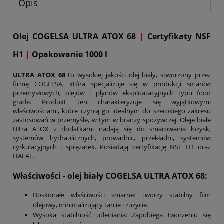
Opis
Olej COGELSA ULTRA ATOX 68
|
Certyfikaty NSF
H1
|
Opakowanie 1000 l
ULTRA ATOX 68
to wysokiej jakości olej biały, stworzony przez
firmę
COGELSA
, która specjalizuje się w produkcji smarów
przemysłowych, olejów i płynów eksploatacyjnych typu
food
grade
. Produkt ten charakteryzuje się wyjątkowymi
właściwościami, które czynią go idealnym do szerokiego zakresu
zastosowań w przemyśle, w tym w branży spożywczej. Oleje białe
Ultra ATOX z dodatkami nadają się do smarowania łożysk,
systemów hydraulicznych, prowadnic, przekładni, systemów
cyrkulacyjnych i sprężarek. Posiadają certyfikację
NSF H1
oraz
HALAL.
Właściwości - olej biały COGELSA ULTRA ATOX 68:
Doskonałe właściwości smarne: Tworzy stabilny film
olejowy, minimalizujący tarcie i zużycie.
Wysoka stabilność utleniania: Zapobiega tworzeniu się