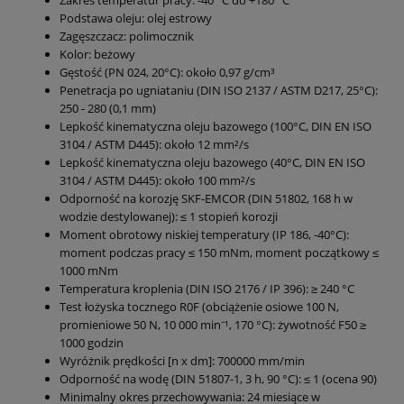
Zakres temperatur pracy: -40 °C do +180 °C
Podstawa oleju: olej estrowy
Zagęszczacz: polimocznik
Kolor: beżowy
Gęstość (PN 024, 20°C): około 0,97 g/cm³
Penetracja po ugniataniu (DIN ISO 2137 / ASTM D217, 25°C):
250 - 280 (0,1 mm)
Lepkość kinematyczna oleju bazowego (100°C, DIN EN ISO
3104 / ASTM D445): około 12 mm²/s
Lepkość kinematyczna oleju bazowego (40°C, DIN EN ISO
3104 / ASTM D445): około 100 mm²/s
Odporność na korozję SKF-EMCOR (DIN 51802, 168 h w
wodzie destylowanej): ≤ 1 stopień korozji
Moment obrotowy niskiej temperatury (IP 186, -40°C):
moment podczas pracy ≤ 150 mNm, moment początkowy ≤
1000 mNm
Temperatura kroplenia (DIN ISO 2176 / IP 396): ≥ 240 °C
Test łożyska tocznego R0F (obciążenie osiowe 100 N,
promieniowe 50 N, 10 000 min⁻¹, 170 °C): żywotność F50 ≥
1000 godzin
Wyróżnik prędkości [n x dm]: 700000 mm/min
Odporność na wodę (DIN 51807-1, 3 h, 90 °C): ≤ 1 (ocena 90)
Minimalny okres przechowywania: 24 miesiące w