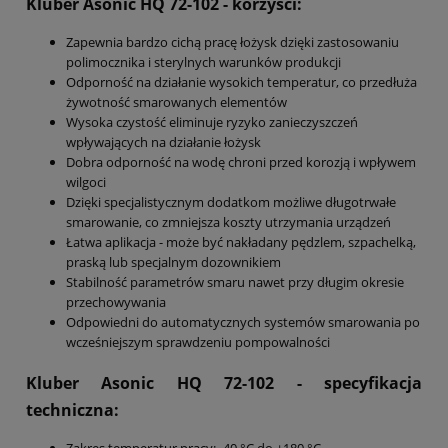
Kluber Asonic HQ 72-102
- korzyści:
Zapewnia bardzo cichą pracę łożysk dzięki zastosowaniu
polimocznika i sterylnych warunków produkcji
Odporność na działanie wysokich temperatur, co przedłuża
żywotność smarowanych elementów
Wysoka czystość eliminuje ryzyko zanieczyszczeń
wpływających na działanie łożysk
Dobra odporność na wodę chroni przed korozją i wpływem
wilgoci
Dzięki specjalistycznym dodatkom możliwe długotrwałe
smarowanie, co zmniejsza koszty utrzymania urządzeń
Łatwa aplikacja - może być nakładany pędzlem, szpachelką,
praską lub specjalnym dozownikiem
Stabilność parametrów smaru nawet przy długim okresie
przechowywania
Odpowiedni do automatycznych systemów smarowania po
wcześniejszym sprawdzeniu pompowalności
Kluber Asonic HQ 72-102
- specyfikacja
techniczna: