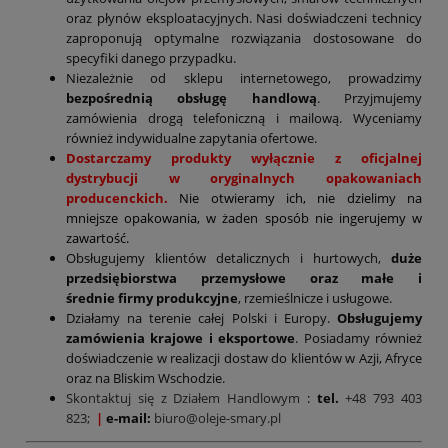
oraz płynów eksploatacyjnych. Nasi doświadczeni technicy
zaproponują optymalne rozwiązania dostosowane do
specyfiki danego przypadku.
Niezależnie od sklepu internetowego, prowadzimy
bezpośrednią obsługę handlową
. Przyjmujemy
zamówienia drogą telefoniczną i mailową. Wyceniamy
również indywidualne zapytania ofertowe.
Dostarczamy produkty wyłącznie z oficjalnej
dystrybucji w oryginalnych opakowaniach
producenckich.
Nie otwieramy ich, nie dzielimy na
mniejsze opakowania, w żaden sposób nie ingerujemy w
zawartość.
Obsługujemy klientów detalicznych i hurtowych,
duże
przedsiębiorstwa przemysłowe oraz małe i
średnie firmy produkcyjne
, rzemieślnicze i usługowe.
Działamy na terenie całej Polski i Europy.
Obsługujemy
zamówienia krajowe i eksportowe
. Posiadamy również
doświadczenie w realizacji dostaw do klientów w Azji, Afryce
oraz na Bliskim Wschodzie.
Skontaktuj się z Działem Handlowym
:
tel.
+48 793 403
823;
|
e-mail:
biuro@oleje-smary.pl