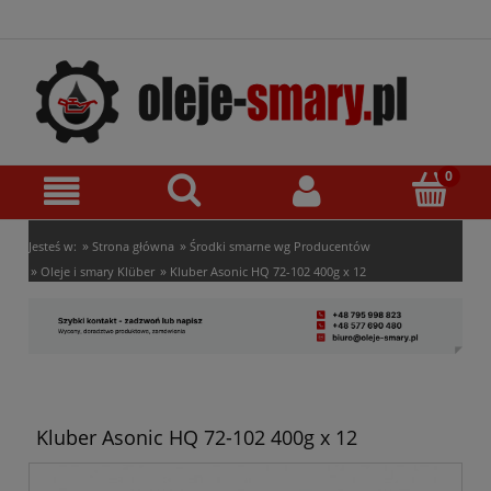
»
»
Jesteś w:
Strona główna
Środki smarne wg Producentów
»
»
Oleje i smary Klüber
Kluber Asonic HQ 72-102 400g x 12
Kluber Asonic HQ 72-102 400g x 12