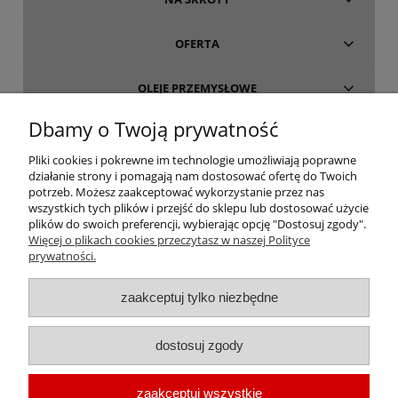
OFERTA
OLEJE PRZEMYSŁOWE
Dbamy o Twoją prywatność
INFORMACJE
Pliki cookies i pokrewne im technologie umożliwiają poprawne
działanie strony i pomagają nam dostosować ofertę do Twoich
O FIRMIE
potrzeb. Możesz zaakceptować wykorzystanie przez nas
wszystkich tych plików i przejść do sklepu lub dostosować użycie
plików do swoich preferencji, wybierając opcję "Dostosuj zgody".
Więcej o plikach cookies przeczytasz w naszej Polityce
prywatności.
oleje-smary.pl
| Platforma zakupowa środków smarnych firmy ALVESTA |
zaakceptuj tylko niezbędne
Oleje przemysłowe | Smary dla przemysłu spożywczego | Olej do sprężarek
| Olej hydrauliczny Fuchs | Olej transformatorowy | Olej turbinowy | Smary
dostosuj zgody
techniczne | Smary plastyczne | Smar do łożysk | Smar litowy | Smar
wapniowy | Oleje chłodnicze |
Chłodziwo do obróbki metali
| Olej do
zaakceptuj wszystkie