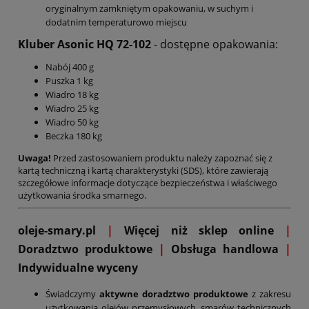
oryginalnym zamkniętym opakowaniu, w suchym i
dodatnim temperaturowo miejscu
Kluber Asonic HQ 72-102
- dostępne opakowania:
Nabój 400 g
Puszka 1 kg
Wiadro 18 kg
Wiadro 25 kg
Wiadro 50 kg
Beczka 180 kg
Uwaga!
Przed zastosowaniem produktu należy zapoznać się z
kartą techniczną i kartą charakterystyki (SDS), które zawierają
szczegółowe informacje dotyczące bezpieczeństwa i właściwego
użytkowania środka smarnego.
oleje-smary.pl
|
Więcej niż sklep online
|
D
oradztwo produktowe
|
Obsługa handlowa
|
Indywidualne wyceny
Świadczymy
aktywne doradztwo produktowe
z zakresu
użytkowania olejów przemysłowych, smarów technicznych