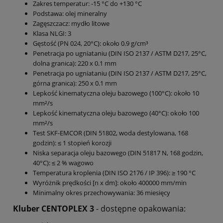
Zakres temperatur: -15 °C do +130 °C
Podstawa: olej mineralny
Zagęszczacz: mydło litowe
Klasa NLGI: 3
Gęstość (PN 024, 20°C): około 0.9 g/cm³
Penetracja po ugniataniu (DIN ISO 2137 / ASTM D217, 25°C,
dolna granica): 220 x 0.1 mm
Penetracja po ugniataniu (DIN ISO 2137 / ASTM D217, 25°C,
górna granica): 250 x 0.1 mm
Lepkość kinematyczna oleju bazowego (100°C): około 10
mm²/s
Lepkość kinematyczna oleju bazowego (40°C): około 100
mm²/s
Test SKF-EMCOR (DIN 51802, woda destylowana, 168
godzin): ≤ 1 stopień korozji
Niska separacja oleju bazowego (DIN 51817 N, 168 godzin,
40°C): ≤ 2 % wagowo
Temperatura kroplenia (DIN ISO 2176 / IP 396): ≥ 190 °C
Wyróżnik prędkości [n x dm]: około 400000 mm/min
Minimalny okres przechowywania: 36 miesięcy
Kluber CENTOPLEX 3
- dostępne opakowania: