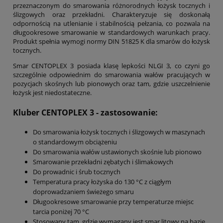
przeznaczonym do smarowania różnorodnych łożysk tocznych i
ślizgowych oraz przekładni. Charakteryzuje się doskonałą
odpornością na utlenianie i stabilnością pełzania, co pozwala na
długookresowe smarowanie w standardowych warunkach pracy.
Produkt spełnia wymogi normy DIN 51825 K dla smarów do łożysk
tocznych.
Smar CENTOPLEX 3 posiada klasę lepkości NLGI 3, co czyni go
szczególnie odpowiednim do smarowania wałów pracujących w
pozycjach skośnych lub pionowych oraz tam, gdzie uszczelnienie
łożysk jest niedostateczne.
Kluber CENTOPLEX 3
- zastosowanie:
Do smarowania łożysk tocznych i ślizgowych w maszynach
o standardowym obciążeniu
Do smarowania wałów ustawionych skośnie lub pionowo
Smarowanie przekładni zębatych i ślimakowych
Do prowadnic i śrub tocznych
Temperatura pracy łożyska do 130 °C z ciągłym
doprowadzaniem świeżego smaru
Długookresowe smarowanie przy temperaturze miejsc
tarcia poniżej 70 °C
Stosowany tam, gdzie wymagany jest smar litowy na bazie