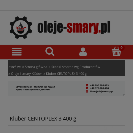
»
»
Jesteś w:
Strona główna
Środki smarne wg Producentów
»
»
Oleje i smary Klüber
Kluber CENTOPLEX 3 400 g
Kluber CENTOPLEX 3 400 g