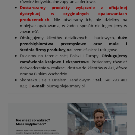
również indywidualne zapytania ofertowe.
Dostarczamy produkty wyłącznie z oficjalnej
dystrybucji w oryginalnych opakowaniach
producenckich.
Nie otwieramy ich, nie dzielimy na
mniejsze opakowania, w żaden sposób nie ingerujemy w
zawartość.
Obsługujemy klientów detalicznych i hurtowych,
duże
przedsiębiorstwa przemysłowe oraz małe i
średnie firmy produkcyjne
, rzemieślnicze i usługowe.
Działamy na terenie całej Polski i Europy.
Obsługujemy
zamówienia krajowe i eksportowe
. Posiadamy również
doświadczenie w realizacji dostaw do klientów w Azji, Afryce
oraz na Bliskim Wschodzie.
Skontaktuj się z Działem Handlowym
:
tel.
+48 793 403
823;
|
e-mail:
biuro@oleje-smary.pl