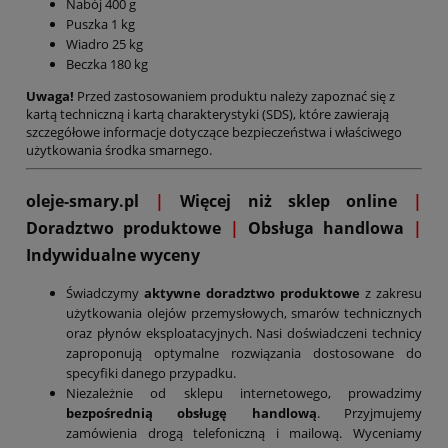
Nabój 400 g
Puszka 1 kg
Wiadro 25 kg
Beczka 180 kg
Uwaga!
Przed zastosowaniem produktu należy zapoznać się z
kartą techniczną i kartą charakterystyki (SDS), które zawierają
szczegółowe informacje dotyczące bezpieczeństwa i właściwego
użytkowania środka smarnego.
oleje-smary.pl
|
Więcej niż sklep online
|
D
oradztwo produktowe
|
Obsługa handlowa
|
Indywidualne wyceny
Świadczymy
aktywne doradztwo produktowe
z zakresu
użytkowania olejów przemysłowych, smarów technicznych
oraz płynów eksploatacyjnych. Nasi doświadczeni technicy
zaproponują optymalne rozwiązania dostosowane do
specyfiki danego przypadku.
Niezależnie od sklepu internetowego, prowadzimy
bezpośrednią obsługę handlową
. Przyjmujemy
zamówienia drogą telefoniczną i mailową. Wyceniamy