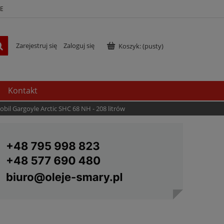
E
Zarejestruj się
Zaloguj się
Koszyk:
(pusty)
Kontakt
obil Gargoyle Arctic SHC 68 NH - 208 litrów