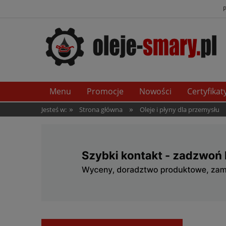
Menu
Promocje
Nowości
Certyfikat
»
»
Jesteś w:
Strona główna
Oleje i płyny dla przemysłu