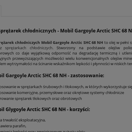
sprężarek chłodnicznych - Mobil Gargoyle Arctic SHC 68 
prężarek chłodniczych Mobil Gargoyle Arctic SHC 68 NH
to olej w pełn
raz
sprężarkach chłodniczych
. Stworzony na podstawie olejów poliol
rowych co daje wyjątkową odporność na degradację termiczną i utlenia
yjnych przewyższających możliwości wielu konwencjonalnych olejów miner
em wytrzymałości na ścinanie wskaźnikom lepkości i płynności w niskich t
il Gargoyle Arctic SHC 68 NH
- zastosowanie:
osowanie w sprężarkach śrubowych i tłokowych, w których wykorzystuje się
osowanie komercyjne, przemysłowe oraz okrętowe systemy chłodnicze
rowanie sprężarek tłokowych oraz obrotowych
il Glygoyle Arctic SHC 68 NH
- korzyści:
a trwałość eksploatacyjna,
zawiera parafin,
zmienia lepkości przy zmniejszonym zużyciu oleju,