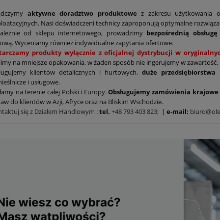
adczymy
aktywne doradztwo produktowe
z zakresu użytkowania o
loatacyjnych. Nasi doświadczeni technicy zaproponują optymalne rozwiąz
zależnie od sklepu internetowego, prowadzimy
bezpośrednią obsługę
ową. Wyceniamy również indywidualne zapytania ofertowe.
tarczamy produkty wyłącznie z oficjalnej dystrybucji w oryginal
limy na mniejsze opakowania, w żaden sposób nie ingerujemy w zawartość.
ługujemy klientów detalicznych i hurtowych,
duże przedsiębiorstwa
ieślnicze i usługowe.
łamy na terenie całej Polski i Europy.
Obsługujemy zamówienia krajowe 
aw do klientów w Azji, Afryce oraz na Bliskim Wschodzie.
ntaktuj się z Działem Handlowym
:
tel.
+48 793 403 823;
|
e-mail:
biuro@ole