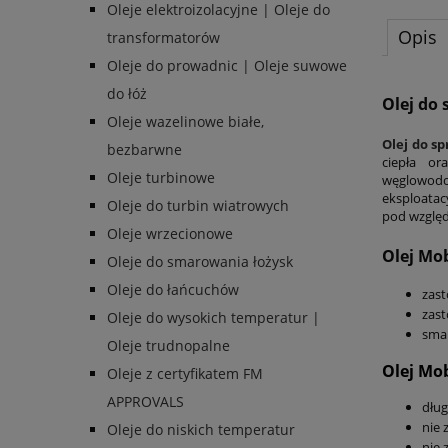
Oleje elektroizolacyjne | Oleje do
Opis
transformatorów
Oleje do prowadnic | Oleje suwowe
do łóż
Olej do 
Oleje wazelinowe białe,
Olej do s
bezbarwne
ciepła o
Oleje turbinowe
węglowodo
eksploatac
Oleje do turbin wiatrowych
pod względ
Oleje wrzecionowe
Olej Mob
Oleje do smarowania łożysk
Oleje do łańcuchów
zast
zast
Oleje do wysokich temperatur |
sma
Oleje trudnopalne
Olej Mob
Oleje z certyfikatem FM
APPROVALS
dług
nie 
Oleje do niskich temperatur
nie 