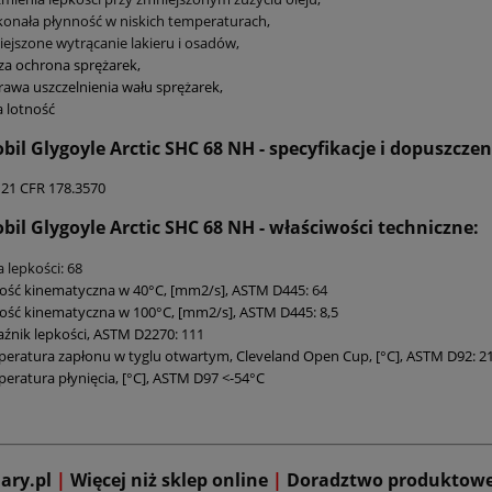
onała płynność w niskich temperaturach,
ejszone wytrącanie lakieru i osadów,
za ochrona sprężarek,
awa uszczelnienia wału sprężarek,
 lotność
bil Glygoyle Arctic SHC 68 NH - specyfikacje i dopuszczen
21 CFR 178.3570
bil Glygoyle Arctic SHC 68 NH - właściwości techniczne:
a lepkości: 68
ość kinematyczna w 40°C, [mm2/s], ASTM D445
: 64
ość kinematyczna w 100°C, [mm2/s], ASTM D445: 8,5
źnik lepkości, ASTM D2270
: 111
eratura zapłonu w tyglu otwartym, Cleveland Open Cup, [°C], ASTM D92: 2
eratura płynięcia, [°C], ASTM D97 <-54°C
mary.pl
|
Więcej niż sklep online
|
D
oradztwo produktow