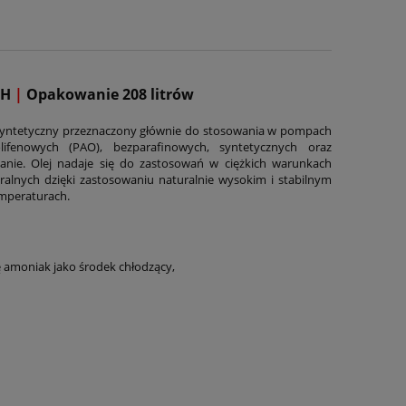
NH
|
Opakowanie 208 litrów
i syntetyczny przeznaczony głównie do stosowania w pompach
ifenowych (PAO), bezparafinowych, syntetycznych oraz
nie. Olej nadaje się do zastosowań w ciężkich warunkach
alnych dzięki zastosowaniu naturalnie wysokim i stabilnym
emperaturach.
 amoniak jako środek chłodzący,