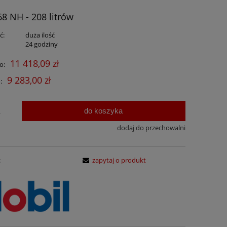
68 NH - 208 litrów
ć:
duża ilość
:
24 godziny
11 418,09 zł
o:
9 283,00 zł
:
do koszyka
.
dodaj do przechowalni
:
zapytaj o produkt