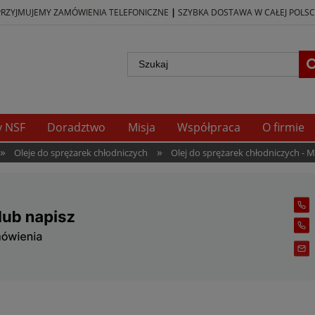
|
PRZYJMUJEMY ZAMÓWIENIA TELEFONICZNE
SZYBKA DOSTAWA W CAŁEJ POLSC
y NSF
Doradztwo
Misja
Współpraca
O firmie
»
»
Oleje do sprężarek chłodniczych
Olej do sprężarek chłodniczych - M