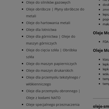
Oleje do silników gazowych
dosk
Oleje obróbcze | Płyny obróbcze do
zmni
leps
metali
popr
Oleje do hartowania metali
mała
Oleje dla lotnictwa
Oleje Mo
Oleje dla górnictwa | Oleje do
FDA 
maszyn górniczych
Oleje do cięcia szkła | Obróbka
Oleje Mo
szkła
klas
Oleje do maszyn papierniczych
lepk
lepk
Oleje do maszyn drukarskich
wska
Oleje dla przemysłu tekstylnego /
temp
temp
włókienniczego
Oleje dla przemysłu obronnego |
Oleje z kodami NATO
Oleje specjalnego przeznaczenia
oleje-s