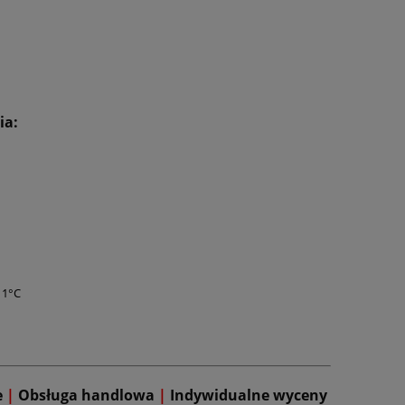
ia:
11°C
e
|
Obsługa handlowa
|
Indywidualne wyceny