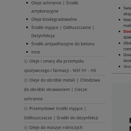
Oleje ochronne | Środki
Świ
antykorozyjne
eksp
Oleje biodegradowalne
Nie
mail
Środki myjące | Odtłuszczanie |
Dos
Dezynfekcja
dzie
Obs
Środki antyadhezyjne do betonu
rzem
Inne
Dzia
dost
Oleje i smary dla przemysłu
Sko
spożywczego i farmacji - NSF H1 - H3
Oleje do obróbki metali | Chłodziwa
do obróbki skrawaniem | Ciecze
ochronne
Przemysłowe środki myjące |
Odtłuszczacze | Środki do dezynfekcji
Oleje do maszyn rolniczych