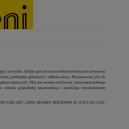
ego i nie tylko. Dzięki specyficznym właściwościom jest stosowany
lców, przekładni głównych i odbioru mocy. Przeznaczony jest do
ądzeń rolniczych. Olej ten stwarza możliwość stosowania jednego
nie ułatwia gospodarkę smarowniczą i zapobiega niewłaściwemu
1205-1206-1207 1209); MASSEY FERGUSON M 1135-1141-1143;