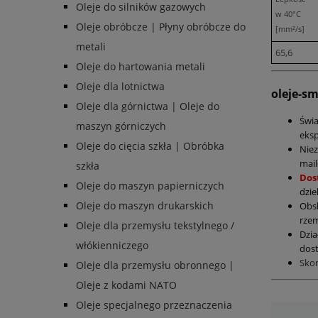
Oleje do silników gazowych
w 40°C
Oleje obróbcze | Płyny obróbcze do
[mm²/s]
metali
65,6
Oleje do hartowania metali
Oleje dla lotnictwa
oleje-s
Oleje dla górnictwa | Oleje do
Świ
maszyn górniczych
eksp
Oleje do cięcia szkła | Obróbka
Nie
mail
szkła
Dos
Oleje do maszyn papierniczych
dzie
Oleje do maszyn drukarskich
Obs
rzem
Oleje dla przemysłu tekstylnego /
Dzia
włókienniczego
dost
Sko
Oleje dla przemysłu obronnego |
Oleje z kodami NATO
Oleje specjalnego przeznaczenia