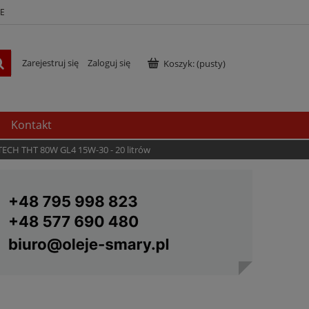
E
Zarejestruj się
Zaloguj się
Koszyk:
(pusty)
Kontakt
TECH THT 80W GL4 15W-30 - 20 litrów