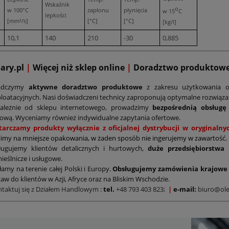
Wskaźnik
o
w 100°C
zapłonu
płynięcia
w 15
C
lepkości
[mm²/s]
[°C]
[°C]
[kg/l]
10,1
140
210
-30
0,885
mary.pl
|
Więcej niż sklep online
|
D
oradztwo produktow
adczymy
aktywne doradztwo produktowe
z zakresu użytkowania o
loatacyjnych. Nasi doświadczeni technicy zaproponują optymalne rozwiąz
zależnie od sklepu internetowego, prowadzimy
bezpośrednią obsługę
ową. Wyceniamy również indywidualne zapytania ofertowe.
tarczamy produkty wyłącznie z oficjalnej dystrybucji w oryginal
limy na mniejsze opakowania, w żaden sposób nie ingerujemy w zawartość.
ługujemy klientów detalicznych i hurtowych,
duże przedsiębiorstwa
ieślnicze i usługowe.
łamy na terenie całej Polski i Europy.
Obsługujemy zamówienia krajowe 
aw do klientów w Azji, Afryce oraz na Bliskim Wschodzie.
ntaktuj się z Działem Handlowym
:
tel.
+48 793 403 823;
|
e-mail:
biuro@ole