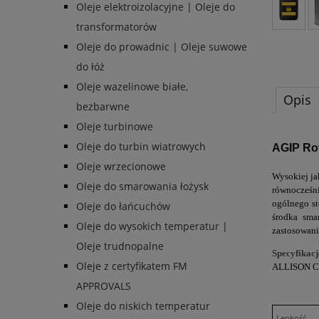
Oleje elektroizolacyjne | Oleje do
transformatorów
Oleje do prowadnic | Oleje suwowe
do łóż
Oleje wazelinowe białe,
Opis
bezbarwne
Oleje turbinowe
Oleje do turbin wiatrowych
AGIP Ro
Oleje wrzecionowe
Wysokiej ja
Oleje do smarowania łożysk
równocześni
ogólnego st
Oleje do łańcuchów
środka sma
Oleje do wysokich temperatur |
zastosowani
Oleje trudnopalne
Specyfikacj
Oleje z certyfikatem FM
ALLISON C
APPROVALS
Oleje do niskich temperatur
Lepkość