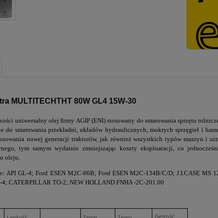
tra MULTITECHTHT 80W GL4 15W-30
kości uniwersalny olej firmy AGIP (ENI) stosowany do smarowania sprzętu rolnicz
e do smarowania przekładni, układów hydraulicznych, mokrych sprzęgieł i hamu
osowania nowej generacji traktorów, jak również wszystkich typów maszyn i urz
rnego, tym samym wydatnie zmniejszając koszty eksploatacji, co jednocześ
u oleju.
e:
API GL-4; Ford ESEN M2C-86B; Ford ESEN M2C-134B/C/D; J.I.CASE MS 
-4; CATERPILLAR TO-2; NEW HOLLAND FNHA -2C-201.00
Gęstość
Lepkość
Temp.
Temp.