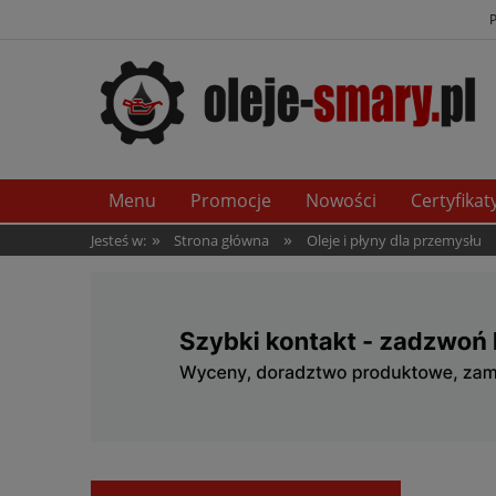
Menu
Promocje
Nowości
Certyfikat
»
»
Jesteś w:
Strona główna
Oleje i płyny dla przemysłu