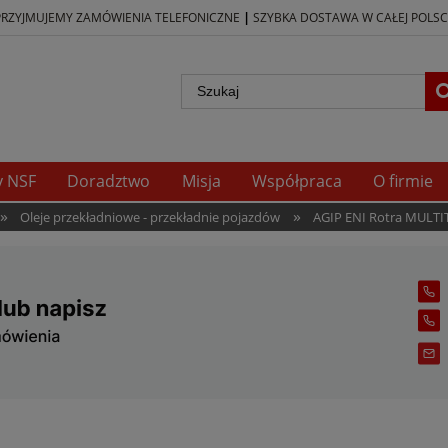
|
PRZYJMUJEMY ZAMÓWIENIA TELEFONICZNE
SZYBKA DOSTAWA W CAŁEJ POLSC
y NSF
Doradztwo
Misja
Współpraca
O firmie
»
»
Oleje przekładniowe - przekładnie pojazdów
AGIP ENI Rotra MULTI