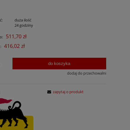
ć:
duża ilość
:
24 godziny
511,70 zł
o:
416,02 zł
:
do koszyka
.
dodaj do przechowalni
:
zapytaj o produkt