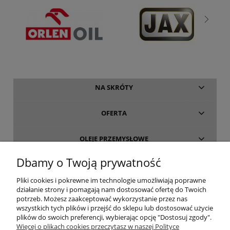
NA SKRÓTY
OFERTA
OLEJE PRZEMYSŁOWE
Dbamy o Twoją prywatność
INFORMACJE
Pliki cookies i pokrewne im technologie umożliwiają poprawne
działanie strony i pomagają nam dostosować ofertę do Twoich
O FIRMIE
potrzeb. Możesz zaakceptować wykorzystanie przez nas
wszystkich tych plików i przejść do sklepu lub dostosować użycie
plików do swoich preferencji, wybierając opcję "Dostosuj zgody".
Więcej o plikach cookies przeczytasz w naszej Polityce