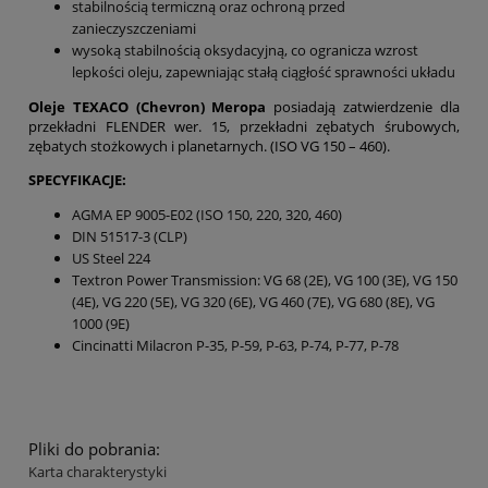
stabilnością termiczną oraz ochroną przed
zanieczyszczeniami
wysoką stabilnością oksydacyjną, co ogranicza wzrost
lepkości oleju, zapewniając stałą ciągłość sprawności układu
Oleje TEXACO (Chevron) Meropa
posiadają zatwierdzenie dla
przekładni FLENDER wer. 15, przekładni zębatych śrubowych,
zębatych stożkowych i planetarnych. (ISO VG 150 – 460).
SPECYFIKACJE:
AGMA EP 9005-E02 (ISO 150, 220, 320, 460)
DIN 51517-3 (CLP)
US Steel 224
Textron Power Transmission: VG 68 (2E), VG 100 (3E), VG 150
(4E), VG 220 (5E), VG 320 (6E), VG 460 (7E), VG 680 (8E), VG
1000 (9E)
Cincinatti Milacron P-35, P-59, P-63, P-74, P-77, P-78
Pliki do pobrania:
Karta charakterystyki