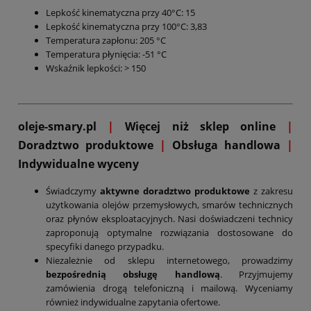
Lepkość kinematyczna przy 40°C: 15
Lepkość kinematyczna przy 100°C: 3,83
Temperatura zapłonu: 205 °C
Temperatura płynięcia: -51 °C
Wskaźnik lepkości: > 150
oleje-smary.pl
|
Więcej niż sklep online
|
D
oradztwo produktowe
|
Obsługa handlowa
|
Indywidualne wyceny
Świadczymy
aktywne doradztwo produktowe
z zakresu
użytkowania olejów przemysłowych, smarów technicznych
oraz płynów eksploatacyjnych. Nasi doświadczeni technicy
zaproponują optymalne rozwiązania dostosowane do
specyfiki danego przypadku.
Niezależnie od sklepu internetowego, prowadzimy
bezpośrednią obsługę handlową
. Przyjmujemy
zamówienia drogą telefoniczną i mailową. Wyceniamy
również indywidualne zapytania ofertowe.