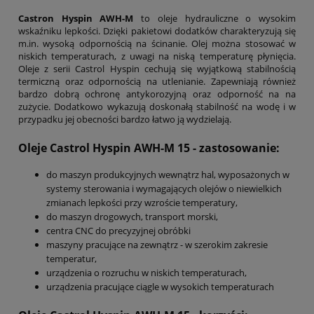
Castron Hyspin AWH-M
to oleje hydrauliczne o wysokim
wskaźniku lepkości. Dzięki pakietowi dodatków charakteryzują się
m.in. wysoką odpornością na ścinanie. Olej można stosować w
niskich temperaturach, z uwagi na niską temperaturę płynięcia.
Oleje z serii Castrol Hyspin cechują się wyjątkową stabilnością
termiczną oraz odpornością na utlenianie. Zapewniają również
bardzo dobrą ochronę antykorozyjną oraz odporność na na
zużycie. Dodatkowo wykazują doskonałą stabilność na wodę i w
przypadku jej obecności bardzo łatwo ją wydzielają.
Oleje Castrol Hyspin AWH-M 15 - zastosowanie:
do maszyn produkcyjnych wewnątrz hal, wyposażonych w
systemy sterowania i wymagających olejów o niewielkich
zmianach lepkości przy wzroście temperatury,
do maszyn drogowych, transport morski,
centra CNC do precyzyjnej obróbki
maszyny pracujące na zewnątrz - w szerokim zakresie
temperatur,
urządzenia o rozruchu w niskich temperaturach,
urządzenia pracujące ciągle w wysokich temperaturach