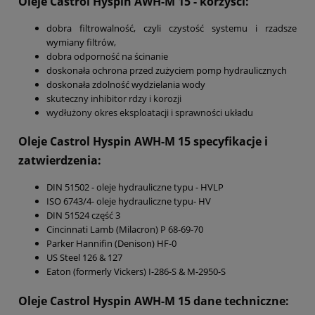
Oleje Castrol Hyspin AWH-M 15 - korzyści:
dobra filtrowalność, czyli czystość systemu i rzadsze
wymiany filtrów,
dobra odporność na ścinanie
doskonała ochrona przed zużyciem pomp hydraulicznych
doskonała zdolność wydzielania wody
skuteczny inhibitor rdzy i korozji
wydłużony okres eksploatacji i sprawności układu
Oleje Castrol Hyspin AWH-M 15
specyfikacje i
zatwierdzenia:
DIN 51502 - oleje hydrauliczne typu - HVLP
ISO 6743/4- oleje hydrauliczne typu- HV
DIN 51524 część 3
Cincinnati Lamb (Milacron) P 68-69-70
Parker Hannifin (Denison) HF-0
US Steel 126 & 127
Eaton (formerly Vickers) I-286-S & M-2950-S
Oleje Castrol Hyspin AWH-M 15
dane techniczne: