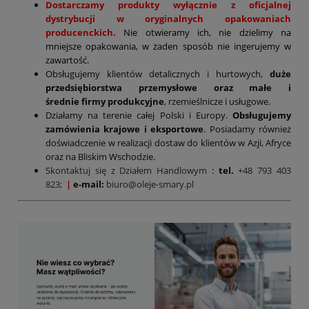
Dostarczamy produkty wyłącznie z oficjalnej
dystrybucji w oryginalnych opakowaniach
producenckich.
Nie otwieramy ich, nie dzielimy na
mniejsze opakowania, w żaden sposób nie ingerujemy w
zawartość.
Obsługujemy klientów detalicznych i hurtowych,
duże
przedsiębiorstwa przemysłowe oraz małe i
średnie firmy produkcyjne
, rzemieślnicze i usługowe.
Działamy na terenie całej Polski i Europy.
Obsługujemy
zamówienia krajowe i eksportowe
. Posiadamy również
doświadczenie w realizacji dostaw do klientów w Azji, Afryce
oraz na Bliskim Wschodzie.
Skontaktuj się z Działem Handlowym
:
tel.
+48 793 403
823;
|
e-mail:
biuro@oleje-smary.pl