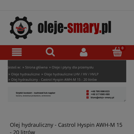
»
»
Jesteś w:
Strona główna
Oleje i płyny dla przemysłu
»
»
Oleje hydrauliczne
Oleje hydrauliczne LHV / HV / HVLP
»
Olej hydrauliczny - Castrol Hyspin AWH-M 15 - 20 litrów
Olej hydrauliczny - Castrol Hyspin AWH-M 15
- 20 litrów