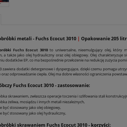
obróbki metali - Fuchs Ecocut 3010
|
Opakowanie 205 lit
obróbki
Fuchs Ecocut
3010
to uniwersalne, nieemulgujący olej, który
, a także jako olej hydrauliczny oraz olej obiegowy. Olej charakteryzuje
iu dodatków EP, co ma bezpośrednie przełożenie na redukcję zużycia pom
0 zawiera dodatki detergenowe i dyspergujące, dzięki czemu pomaga utrzym
 oraz odprowadzanie ciepła. Olej ma dobre własności ograniczenia powstaw
óbczy Fuchs Ecocut 3010 - zastosowanie:
bka skrawaniem, zwłaszcza operacje toczenia i szlifowania stali konstrukcyjne
bka żeliwa, mosiądzu i innych metali niezależnych,
 być stosowany jako olej obiegowy,
 być stosowany jako olej hydrauliczny,
 obróbki skrawaniem Fuchs Ecocut 3010
- korzyści: