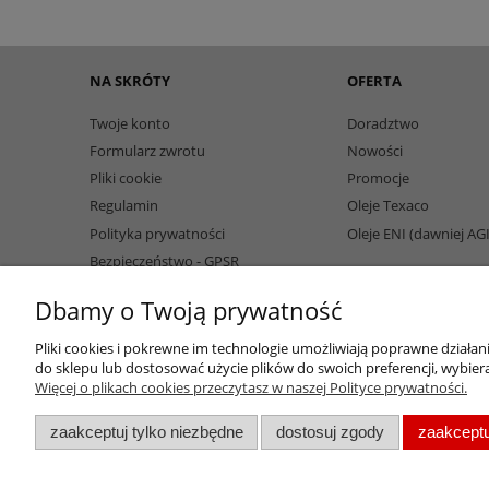
NA SKRÓTY
OFERTA
Twoje konto
Doradztwo
Formularz zwrotu
Nowości
Pliki cookie
Promocje
Regulamin
Oleje Texaco
Polityka prywatności
Oleje ENI (dawniej AG
Bezpieczeństwo - GPSR
Dbamy o Twoją prywatność
Pliki cookies i pokrewne im technologie umożliwiają poprawne działa
do sklepu lub dostosować użycie plików do swoich preferencji, wybiera
Więcej o plikach cookies przeczytasz w naszej Polityce prywatności.
zaakceptuj tylko niezbędne
dostosuj zgody
zaakceptu
Oleje przemysłowe | Smary dla przemysłu spożywczego | Olej do spr
wapniowy | Oleje chłod