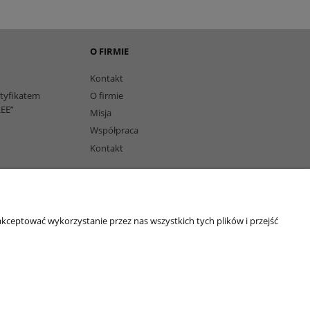
O FIRMIE
Kontakt
rtyfikatem
O firmie
EE”
Misja
Współpraca
Kontakt
owi
kceptować wykorzystanie przez nas wszystkich tych plików i przejść
echniczne | Smary plastyczne | Smar do łożysk | Smar litowy | Smar
leje Eni AGIP | Smar JAX