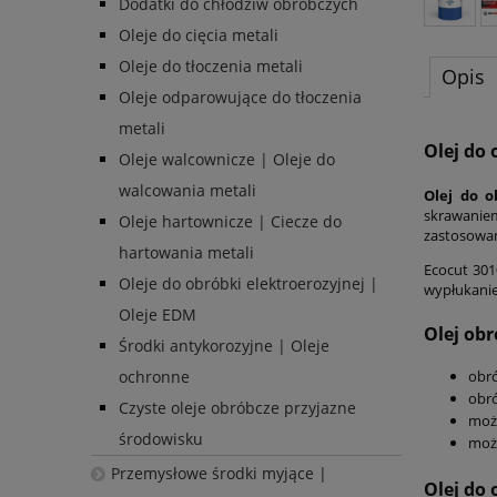
Dodatki do chłodziw obróbczych
Oleje do cięcia metali
Oleje do tłoczenia metali
Opis
Oleje odparowujące do tłoczenia
metali
Olej do 
Oleje walcownicze | Oleje do
walcowania metali
Olej do 
skrawaniem
Oleje hartownicze | Ciecze do
zastosowan
hartowania metali
Ecocut 301
Oleje do obróbki elektroerozyjnej |
wypłukanie
Oleje EDM
Olej obr
Środki antykorozyjne | Oleje
ochronne
obró
obró
Czyste oleje obróbcze przyjazne
może
środowisku
może
Przemysłowe środki myjące |
Olej do