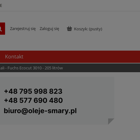
E
Zarejestruj się
Zaloguj się
Koszyk:
(pusty)
Kontakt
li - Fuchs Ecocut 3010 - 205 litrów