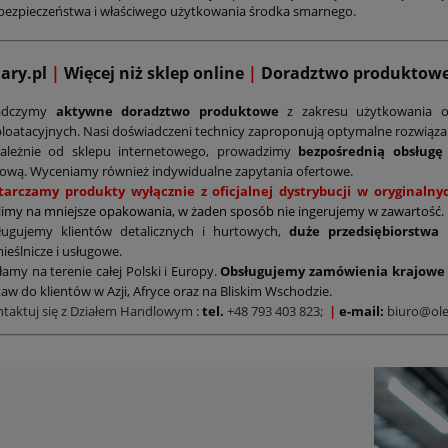
bezpieczeństwa i właściwego użytkowania środka smarnego.
mary.pl
|
Więcej niż sklep online
|
D
oradztwo produktow
adczymy
aktywne doradztwo produktowe
z zakresu użytkowania o
loatacyjnych. Nasi doświadczeni technicy zaproponują optymalne rozwiąz
zależnie od sklepu internetowego, prowadzimy
bezpośrednią obsługę
ową. Wyceniamy również indywidualne zapytania ofertowe.
tarczamy produkty wyłącznie z oficjalnej dystrybucji w oryginal
limy na mniejsze opakowania, w żaden sposób nie ingerujemy w zawartość.
ługujemy klientów detalicznych i hurtowych,
duże przedsiębiorstwa
ieślnicze i usługowe.
łamy na terenie całej Polski i Europy.
Obsługujemy zamówienia krajowe 
aw do klientów w Azji, Afryce oraz na Bliskim Wschodzie.
ntaktuj się z Działem Handlowym
:
tel.
+48 793 403 823;
|
e-mail:
biuro@ole