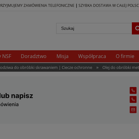
|
PRZYJMUJEMY ZAMÓWIENIA TELEFONICZNE
SZYBKA DOSTAWA W CAŁEJ POLSC
y NSF
Doradztwo
Misja
Współpraca
O firmie
»
hłodziwa do obróbki skrawaniem | Ciecze ochronne
Olej do obróbki meta