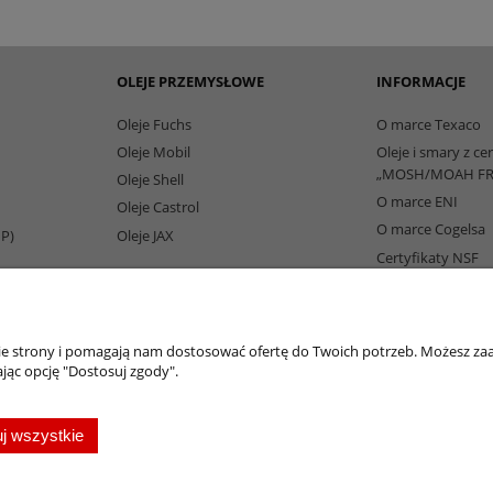
OLEJE PRZEMYSŁOWE
INFORMACJE
Oleje Fuchs
O marce Texaco
Oleje Mobil
Oleje i smary z ce
„MOSH/MOAH FR
Oleje Shell
O marce ENI
Oleje Castrol
O marce Cogelsa
IP)
Oleje JAX
Certyfikaty NSF
Partnerzy Biznes
nie strony i pomagają nam dostosować ofertę do Twoich potrzeb. Możesz zaa
jąc opcję "Dostosuj zgody".
oleje-smary.pl
| Platforma zakupowa środków smarnych firmy ALVESTA |
j wszystkie
ężarek | Olej hydrauliczny Fuchs | Olej transformatorowy | Olej turbinowy | Smary t
nicze |
Chłodziwo do obróbki metali
| Olej do prowadnic | Smar Fuchs | Smar Shell | O