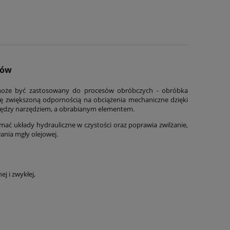
rów
 może być zastosowany do procesów obróbczych - obróbka
 się zwiększoną odpornością na obciążenia mechaniczne dzięki
iędzy narzędziem, a obrabianym elementem.
ać układy hydrauliczne w czystości oraz poprawia zwilżanie,
ania mgły olejowej.
j i zwykłej,