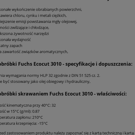
onałe wykończenie obrabianych powierzchni,
zawiera chloru, cynku i metali ciężkich,
ejszenie emisji powstawania mgły olejowej,
ności zwilżające i chłodzące,
kszona żywotność narzędzi
konała wydajność
katny zapach
a zawartość związków aromatycznych,
 obróbki Fuchs Ecocut 3010
- specyfikacje i dopuszczenia:
nia wymagania normy HLP 32 zgodnie z DIN 51 525 cz. 2.
 być stosowany jako olej obiegowy i hydrauliczny,
 obróbki skrawaniem Fuchs Ecocut 3010
- właściwości:
ość kinematyczna przy 40°C: 32
ość w 15°C (g/ml): 0.87
eratura zapłonu: 210°C
eratura krzepnięcia: -15°C
zed zastosowaniem produktu należy zapoznać się z kartą techniczną i kartą 