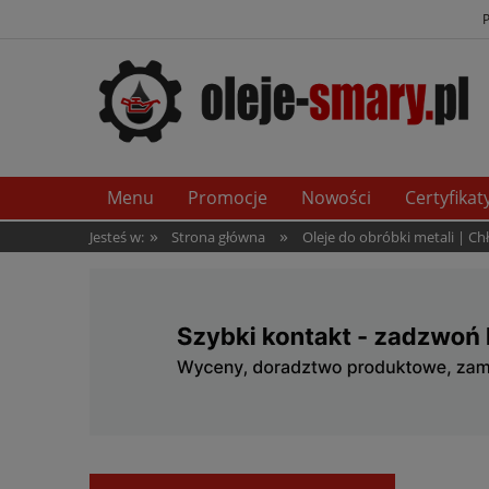
Menu
Promocje
Nowości
Certyfikat
»
»
Jesteś w:
Strona główna
Oleje do obróbki metali | C