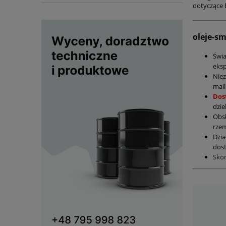
dotyczące 
oleje-s
Świ
eksp
Nie
mail
Dos
dzie
Obs
rzem
Dzia
dost
Sko