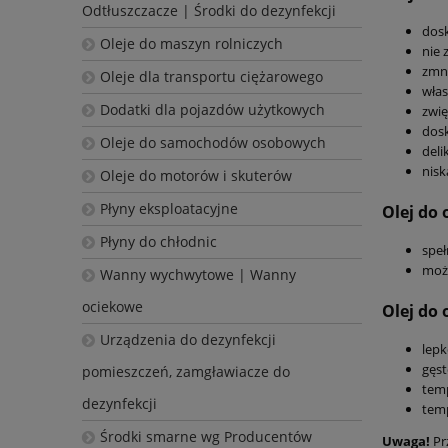
Odtłuszczacze | Środki do dezynfekcji
dosk
Oleje do maszyn rolniczych
nie 
zmni
Oleje dla transportu ciężarowego
włas
Dodatki dla pojazdów użytkowych
zwię
dos
Oleje do samochodów osobowych
deli
nisk
Oleje do motorów i skuterów
Płyny eksploatacyjne
Olej do
Płyny do chłodnic
speł
może
Wanny wychwytowe | Wanny
ociekowe
Olej do
Urządzenia do dezynfekcji
lepk
gęst
pomieszczeń, zamgławiacze do
temp
dezynfekcji
temp
Środki smarne wg Producentów
Uwaga!
Pr