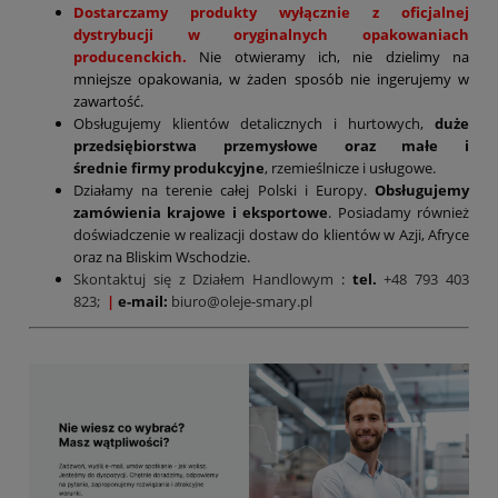
Dostarczamy produkty wyłącznie z oficjalnej
dystrybucji w oryginalnych opakowaniach
producenckich.
Nie otwieramy ich, nie dzielimy na
mniejsze opakowania, w żaden sposób nie ingerujemy w
zawartość.
Obsługujemy klientów detalicznych i hurtowych,
duże
przedsiębiorstwa przemysłowe oraz małe i
średnie firmy produkcyjne
, rzemieślnicze i usługowe.
Działamy na terenie całej Polski i Europy.
Obsługujemy
zamówienia krajowe i eksportowe
. Posiadamy również
doświadczenie w realizacji dostaw do klientów w Azji, Afryce
oraz na Bliskim Wschodzie.
Skontaktuj się z Działem Handlowym
:
tel.
+48 793 403
823;
|
e-mail:
biuro@oleje-smary.pl