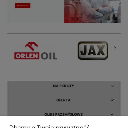
NA SKRÓTY
OFERTA
OLEJE PRZEMYSŁOWE
Dbamy o Twoją prywatność