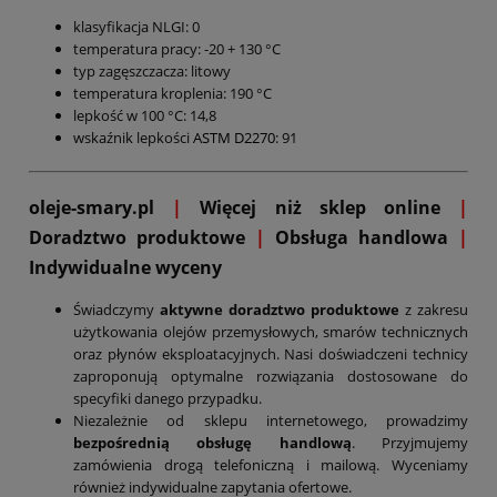
klasyfikacja NLGI: 0
temperatura pracy: -20 + 130 °C
typ zagęszczacza: litowy
temperatura kroplenia: 190 °C
lepkość w 100 °C: 14,8
wskaźnik lepkości
ASTM D2270
: 91
oleje-smary.pl
|
Więcej niż sklep online
|
D
oradztwo produktowe
|
Obsługa handlowa
|
Indywidualne wyceny
Świadczymy
aktywne doradztwo produktowe
z zakresu
użytkowania olejów przemysłowych, smarów technicznych
oraz płynów eksploatacyjnych. Nasi doświadczeni technicy
zaproponują optymalne rozwiązania dostosowane do
specyfiki danego przypadku.
Niezależnie od sklepu internetowego, prowadzimy
bezpośrednią obsługę handlową
. Przyjmujemy
zamówienia drogą telefoniczną i mailową. Wyceniamy
również indywidualne zapytania ofertowe.