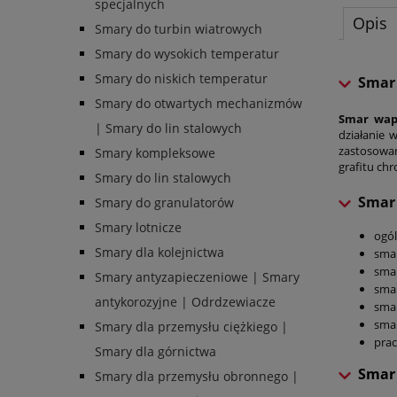
specjalnych
Opis
Smary do turbin wiatrowych
Smary do wysokich temperatur
Smary do niskich temperatur
Smar w
Smary do otwartych mechanizmów
Smar wap
| Smary do lin stalowych
działanie 
zastosowan
Smary kompleksowe
grafitu ch
Smary do lin stalowych
Smar 
Smary do granulatorów
Smary lotnicze
ogó
Smary dla kolejnictwa
smar
sma
Smary antyzapieczeniowe | Smary
sma
antykorozyjne | Odrdzewiacze
sma
sma
Smary dla przemysłu ciężkiego |
prac
Smary dla górnictwa
Smar 
Smary dla przemysłu obronnego |