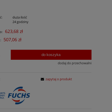
ć:
duża ilość
:
24 godziny
623,68 zł
o:
507,06 zł
:
do koszyka
.
dodaj do przechowalni
:
zapytaj o produkt