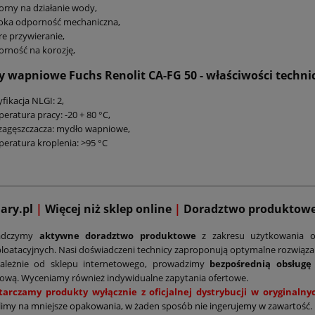
rny na działanie wody,
oka odporność mechaniczna,
e przywieranie,
rność na korozję,
wapniowe Fuchs Renolit CA-FG 50 - właściwości techni
yfikacja NLGI: 2,
eratura pracy: -20 + 80 °C,
zagęszczacza: mydło wapniowe,
eratura kroplenia: >95 °C
mary.pl
|
Więcej niż sklep online
|
D
oradztwo produktow
adczymy
aktywne doradztwo produktowe
z zakresu użytkowania o
loatacyjnych. Nasi doświadczeni technicy zaproponują optymalne rozwiąz
zależnie od sklepu internetowego, prowadzimy
bezpośrednią obsługę
ową. Wyceniamy również indywidualne zapytania ofertowe.
tarczamy produkty wyłącznie z oficjalnej dystrybucji w oryginal
limy na mniejsze opakowania, w żaden sposób nie ingerujemy w zawartość.