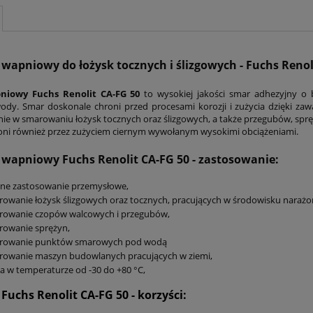
apniowy do łożysk tocznych i ślizgowych - Fuchs Renol
niowy Fuchs Renolit CA-FG 50
to wysokiej jakości smar adhezyjny o 
wody. Smar doskonale chroni przed procesami korozji i zużycia dzięki zaw
ie w smarowaniu łożysk tocznych oraz ślizgowych, a także przegubów, sprę
roni również przez zużyciem ciernym wywołanym wysokimi obciążeniami.
wapniowy Fuchs Renolit CA-FG 50
- zastosowanie:
lne zastosowanie przemysłowe,
owanie łożysk ślizgowych oraz tocznych, pracujących w środowisku narażo
rowanie czopów walcowych i przegubów,
rowanie sprężyn,
rowanie punktów smarowych pod wodą
rowanie maszyn budowlanych pracujących w ziemi,
a w temperaturze od -30 do +80 °C,
Fuchs Renolit CA-FG 50
- korzyści: