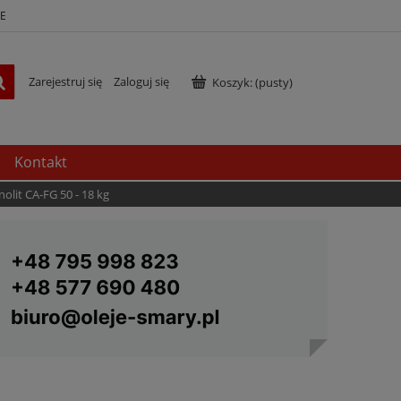
E
Zarejestruj się
Zaloguj się
Koszyk:
(pusty)
Kontakt
lit CA-FG 50 - 18 kg