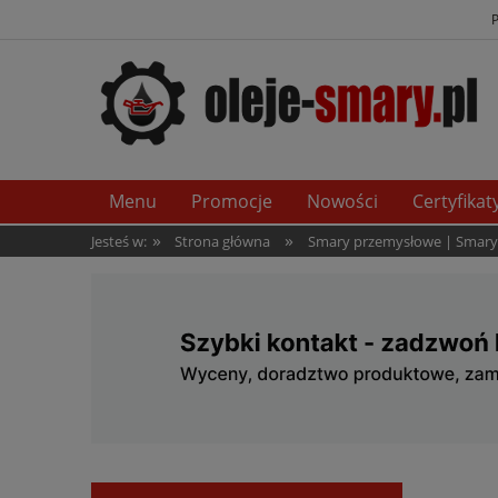
Menu
Promocje
Nowości
Certyfikat
»
»
Jesteś w:
Strona główna
Smary przemysłowe | Smary t