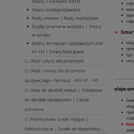
Smary z normami NATO
odpo
wys
Smary biodegradowalne
dobr
Pasty smarne | Pasty montażowe
odpo
Środki smarne w aerozolu | Smary
Smary 
w sprayu
klas
Smary do maszyn spożywczych NSF
temp
H1-H3 | Smary food grade
typ 
temp
Oleje i płyny dla przemysłu
Oleje i smary dla przemysłu
spożywczego i farmacji - NSF H1 - H3
oleje-s
Oleje do obróbki metali | Chłodziwa
do obróbki skrawaniem | Ciecze
Świ
eksp
ochronne
Nie
mail
Przemysłowe środki myjące |
Dos
Odtłuszczacze | Środki do dezynfekcji
dzie