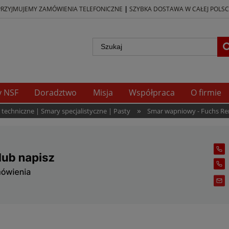
|
PRZYJMUJEMY ZAMÓWIENIA TELEFONICZNE
SZYBKA DOSTAWA W CAŁEJ POLSC
y NSF
Doradztwo
Misja
Współpraca
O firmie
»
echniczne | Smary specjalistyczne | Pasty
Smar wapniowy - Fuchs Reno