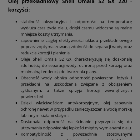
Olej przekładniowy Shell Omala S2 GX 220
-
korzyści:
stabilność oksydacyjna i odporność na temperaturę
wydłuża czas życia oleju, dzięki czemu widoczne są realne
mniejsze koszty utrzymania,
zapewnienie ciągłej efektywności układu przekładniowego
poprzez zoptymalizowaną zdolność do separacji wody oraz
redukcję korozji i pienienia,
Oleje Shell Omala S2 GX charakteryzują się doskonałą
zdolnością do separacji wody, ochroną przed korozją oraz
minimalną tendencją do tworzenia piany.
Obecność wody obniża odporność powierzchni łożysk i
przekładni na uszkodzenia związane z obciążeniem
cyklicznym, a także sprzyja korozji wewnętrznych
powierzchni
Dzięki właściwościom antykorozyjnym, olej zapewnia
ochronę nawet w przypadku zanieczyszczenia wodą morską
lub innymi ciałami stałymi,
Doskonała odporność na ścinanie przyczynia się do
utrzymania odpowiedniej lepkości między wymianami oleju
Kompatybilność z powszechnie stosowanymi