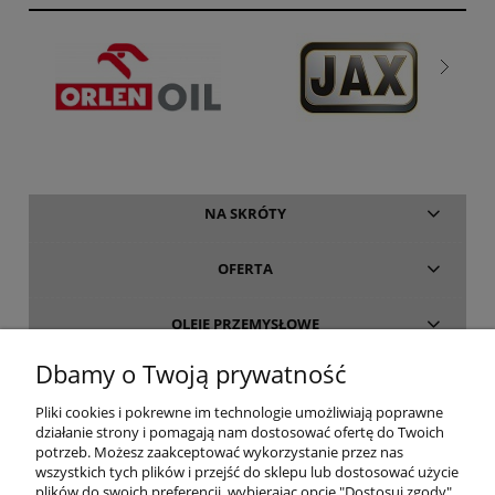
NA SKRÓTY
OFERTA
OLEJE PRZEMYSŁOWE
Dbamy o Twoją prywatność
INFORMACJE
Pliki cookies i pokrewne im technologie umożliwiają poprawne
działanie strony i pomagają nam dostosować ofertę do Twoich
O FIRMIE
potrzeb. Możesz zaakceptować wykorzystanie przez nas
wszystkich tych plików i przejść do sklepu lub dostosować użycie
plików do swoich preferencji, wybierając opcję "Dostosuj zgody".