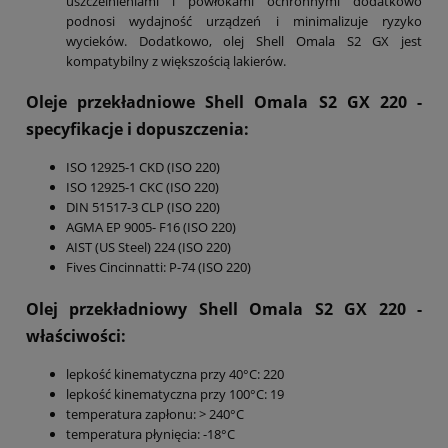
uszczelnieniami i powłokami ochronnymi dodatkowo
podnosi wydajność urządzeń i minimalizuje ryzyko
wycieków. Dodatkowo, olej Shell Omala S2 GX jest
kompatybilny z większością lakierów.
Oleje przekładniowe Shell Omala S2 GX 220
-
specyfikacje i dopuszczenia:
ISO 12925-1 CKD (ISO 220)
ISO 12925-1 CKC (ISO 220)
DIN 51517-3 CLP (ISO 220)
AGMA EP 9005- F16 (ISO 220)
AIST (US Steel) 224 (ISO 220)
Fives Cincinnatti: P-74 (ISO 220)
Olej przekładniowy Shell Omala S2 GX 220
-
właściwości:
lepkość kinematyczna przy 40°C: 220
lepkość kinematyczna przy 100°C: 19
temperatura zapłonu: > 240°C
temperatura płynięcia: -18°C