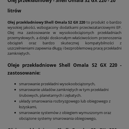
Olej przekładniowy - Shell Omala S2 GX 220 - 20
litrów
Olej przekładniowy Shell Omala S2 GX 220
to produkt o bardzo
wysokiej jakości, wzbogacony dodatkami przeciwzatarciowymi EP.
Olej ma zastosowanie w wysokoobciążonych przekładniach
przemysłowych, a dzięki doskonałym właściwościom przenoszenia
obciążeń oraz bardzo skutecznej kompatybilności z
uszczelnieniami zapewnia długą i bezproblemową pracę przekładni
zamkniętych.
Oleje przekładniowe Shell Omala S2 GX 220
-
zastosowanie:
smarowanie przekładni wysokoobciążonych,
smarowanie układów zamkniętych w tym przekładni
śrubowych, planetarnych i zębatych.
układy smarowania rozbryzgowego lub obiegowego z
łożyskami,
smarowanie systemów z obiegiem wymuszonym oraz
obciążone systemy smarowania obiegowego,