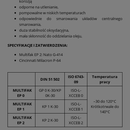
korozją
odporne na utlenianie,
pompowalne w niskich temperaturach
odpowiednie do smarowania układów centralnego
smarowania,
duża stabilność oksydacyjna,
mała skłonność do oddzielania oleju,
SPECYFIKACJE I ZATWIERDZENIA:
Multifak EP 2: Nato G-414
Cincinnati Milacron P-64
ISO 6743-
Temperatura
DIN 51 502
09
pracy
MULTIFAK
GP 0 K-30/KP
ISO-L-
EP 0
0K-30
XCCEB 0
–30 do 120°C
MULTIFAK
ISO-L-
KP 1 K-30
Krótkotrwale do
EP 1
XCCEB 1
140°C
MULTIFAK
ISO-L-
KP 2 K-30
EP 2
XCCEB 2