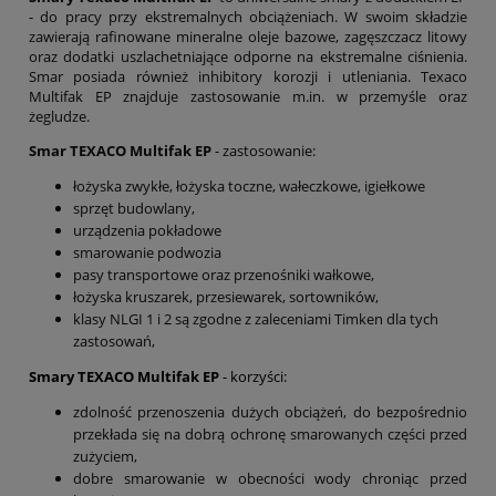
- do pracy przy ekstremalnych obciążeniach. W swoim składzie
zawierają rafinowane mineralne oleje bazowe, zagęszczacz litowy
oraz dodatki uszlachetniające odporne na ekstremalne ciśnienia.
Smar posiada również inhibitory korozji i utleniania. Texaco
Multifak EP znajduje zastosowanie m.in. w przemyśle oraz
żegludze.
Smar TEXACO Multifak EP
- zastosowanie:
łożyska zwykłe, łożyska toczne, wałeczkowe, igiełkowe
sprzęt budowlany,
urządzenia pokładowe
smarowanie podwozia
pasy transportowe oraz przenośniki wałkowe,
łożyska kruszarek, przesiewarek, sortowników,
klasy NLGI 1 i 2 są zgodne z zaleceniami Timken dla tych
zastosowań,
Smary TEXACO Multifak EP
- korzyści:
zdolność przenoszenia dużych obciążeń, do bezpośrednio
przekłada się na dobrą ochronę smarowanych części przed
zużyciem,
dobre smarowanie w obecności wody chroniąc przed