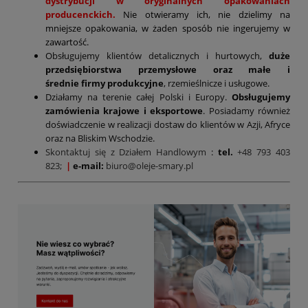
dystrybucji w oryginalnych opakowaniach
producenckich.
Nie otwieramy ich, nie dzielimy na
mniejsze opakowania, w żaden sposób nie ingerujemy w
zawartość.
Obsługujemy klientów detalicznych i hurtowych,
duże
przedsiębiorstwa przemysłowe oraz małe i
średnie firmy produkcyjne
, rzemieślnicze i usługowe.
Działamy na terenie całej Polski i Europy.
Obsługujemy
zamówienia krajowe i eksportowe
. Posiadamy również
doświadczenie w realizacji dostaw do klientów w Azji, Afryce
oraz na Bliskim Wschodzie.
Skontaktuj się z Działem Handlowym
:
tel.
+48 793 403
823;
|
e-mail:
biuro@oleje-smary.pl