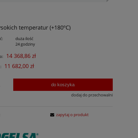
sokich temperatur (+180ºC)
ć:
duża ilość
:
24 godziny
14 368,86 zł
o:
11 682,00 zł
:
do koszyka
.
dodaj do przechowalni
:
zapytaj o produkt