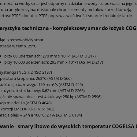
rność na wodę: smar jest odporny na działanie wody, co pozwala na jego z
ona antykorozyjna: doskonale chroni elementy metalowe przed korozją.
rtość PTFE: dodatek PTFE poprawia właściwości smarne i redukuje tarcie.
erystyka techniczna - kompleksowy smar do łożysk CO
ląd: kremowobiały smar
tracja w temp. 25°C:
przy 60 uderzeniach: 270 mm x 10^-1 (ASTM D 217)
przy 10 000 uderzeniach: 293 mm x 10^-1 (ASTM D 217)
ystencja (NLGI): 2 (ISO 2137)
eratura kroplenia: 263°C (ASTM D-566)
ość oleju bazowego: 150 mm²/s (ASTM D-445)
 zużycia, test 4-kulowy: 0,62 mm (ASTM D-2266)
ążenie spawalnicze, test 4-kulowy: 250 kg (ASTM D-2596)
zja miedzi: 1a (ASTM D 4048)
 korozji EMCOR: 0 (DIN 51.502)
racja oleju – 24h a 100°C: 2,1% (ASTM D 6184)
wanie - smary litowe do wysokich temperatur COGELSA