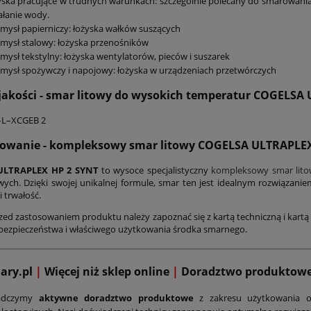
ska pracujące w trudnych warunkach: szczególnie polecany do smarowania
iałanie wody.
mysł papierniczy: łożyska wałków suszących
mysł stalowy: łożyska przenośników
mysł tekstylny: łożyska wentylatorów, pieców i suszarek
mysł spożywczy i napojowy: łożyska w urządzeniach przetwórczych
jakości - smar litowy do wysokich temperatur COGELSA
–L–XCGEB 2
wanie - kompleksowy smar litowy
COGELSA ULTRAPLEX
ULTRAPLEX HP 2 SYNT
to wysoce specjalistyczny
kompleksowy smar lito
ych. Dzięki swojej unikalnej formule, smar ten jest idealnym rozwiązanie
 trwałość.
zed zastosowaniem produktu należy zapoznać się z kartą techniczną i kartą 
bezpieczeństwa i właściwego użytkowania środka smarnego.
mary.pl
|
Więcej niż sklep online
|
D
oradztwo produktow
adczymy
aktywne doradztwo produktowe
z zakresu użytkowania o