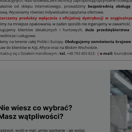
loatacyjnych. Nasi doświadczeni technicy zaproponują optymalne rozwiąz
zależnie od sklepu internetowego, prowadzimy
bezpośrednią obsługę
ową. Wyceniamy również indywidualne zapytania ofertowe.
tarczamy produkty wyłącznie z oficjalnej dystrybucji w oryginal
limy na mniejsze opakowania, w żaden sposób nie ingerujemy w zawartość.
ługujemy klientów detalicznych i hurtowych,
duże przedsiębiorstwa
ieślnicze i usługowe.
łamy na terenie całej Polski i Europy.
Obsługujemy zamówienia krajowe 
aw do klientów w Azji, Afryce oraz na Bliskim Wschodzie.
ntaktuj się z Działem Handlowym
:
tel.
+48 793 403 823;
|
e-mail:
biuro@ole