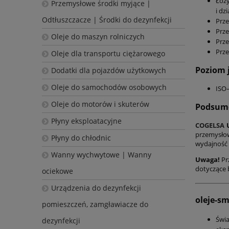
Łoży
Przemysłowe środki myjące |
i dz
Odtłuszczacze | Środki do dezynfekcji
Prze
Prze
Oleje do maszyn rolniczych
Prze
Prze
Oleje dla transportu ciężarowego
Poziom 
Dodatki dla pojazdów użytkowych
Oleje do samochodów osobowych
ISO
Oleje do motorów i skuterów
Podsumo
Płyny eksploatacyjne
COGELSA
przemysłow
Płyny do chłodnic
wydajność i
Wanny wychwytowe | Wanny
Uwaga!
Pr
dotyczące 
ociekowe
Urządzenia do dezynfekcji
oleje-s
pomieszczeń, zamgławiacze do
Świ
dezynfekcji