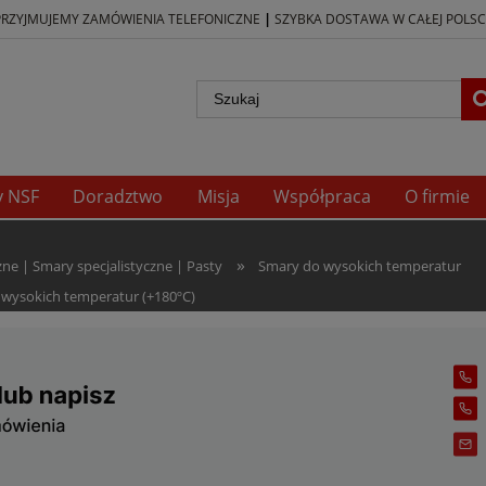
|
PRZYJMUJEMY ZAMÓWIENIA TELEFONICZNE
SZYBKA DOSTAWA W CAŁEJ POLSC
y NSF
Doradztwo
Misja
Współpraca
O firmie
»
e | Smary specjalistyczne | Pasty
Smary do wysokich temperatur
 wysokich temperatur (+180ºC)