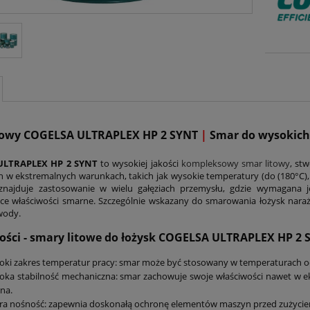
towy COGELSA ULTRAPLEX HP 2 SYNT
|
Smar do wysokich
ULTRAPLEX HP 2 SYNT
to wysokiej jakości
kompleksowy smar litowy
, st
h w ekstremalnych warunkach, takich jak wysokie temperatury (do (180°C), d
znajduje zastosowanie w wielu gałęziach przemysłu, gdzie wymagana je
ce właściwości smarne. Szczególnie wskazany do smarowania łożysk nar
wody.
ości - smary litowe do łożysk COGELSA ULTRAPLEX HP
2 
oki zakres temperatur pracy: smar może być stosowany w temperaturach od
ka stabilność mechaniczna: smar zachowuje swoje właściwości nawet w ek
na.
a nośność: zapewnia doskonałą ochronę elementów maszyn przed zużyciem