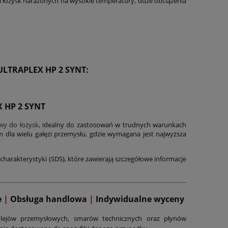
 łożysk narażonych na wysokie temperatury, duże obciążenia
ULTRAPLEX HP 2 SYNT
:
 HP 2 SYNT
wy do łożysk
, idealny do zastosowań w trudnych warunkach
m dla wielu gałęzi przemysłu, gdzie wymagana jest najwyższa
charakterystyki (SDS), które zawierają szczegółowe informacje
e
|
Obsługa handlowa
|
Indywidualne wyceny
lejów przemysłowych, smarów technicznych oraz płynów