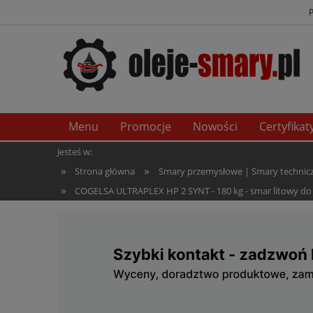
Menu
Promocje
Nowości
Certyfikat
Jesteś w:
»
»
Strona główna
Smary przemysłowe | Smary techniczn
»
COGELSA ULTRAPLEX HP 2 SYNT - 180 kg - smar litowy do