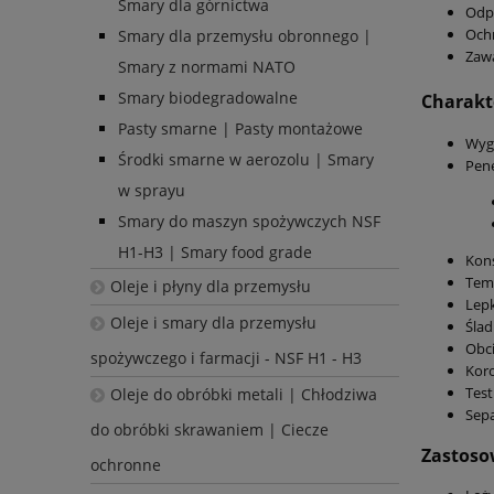
Smary dla górnictwa
Odpo
Ochr
Smary dla przemysłu obronnego |
Zawa
Smary z normami NATO
Smary biodegradowalne
Charakt
Pasty smarne | Pasty montażowe
Wyg
Środki smarne w aerozolu | Smary
Pene
w sprayu
Smary do maszyn spożywczych NSF
H1-H3 | Smary food grade
Kons
Temp
Oleje i płyny dla przemysłu
Lepk
Oleje i smary dla przemysłu
Ślad
Obci
spożywczego i farmacji - NSF H1 - H3
Koro
Test
Oleje do obróbki metali | Chłodziwa
Sepa
do obróbki skrawaniem | Ciecze
Zastoso
ochronne