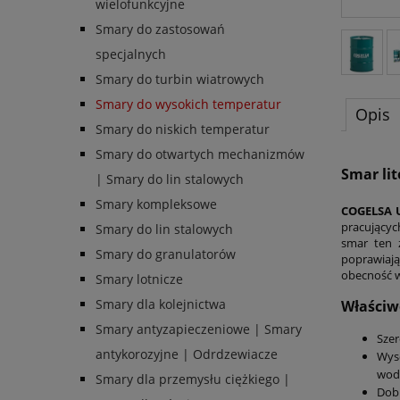
wielofunkcyjne
Smary do zastosowań
specjalnych
Smary do turbin wiatrowych
Smary do wysokich temperatur
Opis
Smary do niskich temperatur
Smary do otwartych mechanizmów
Smar li
| Smary do lin stalowych
Smary kompleksowe
COGELSA 
pracującyc
Smary do lin stalowych
smar ten 
Smary do granulatorów
poprawiają
obecność 
Smary lotnicze
Smary dla kolejnictwa
Właściw
Smary antyzapieczeniowe | Smary
Szer
antykorozyjne | Odrdzewiacze
Wyso
wod
Smary dla przemysłu ciężkiego |
Dobr