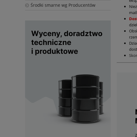
eksp
Środki smarne wg Producentów
Nie
mail
Dos
dzie
Obs
rzem
Dzia
dost
Sko